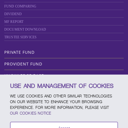
FUND COMPARING
DIVIDEND
MF REPORT
DOCUMENT DOWNLOAD
TRUSTEE SERVICES
PRIVATE FUND
PROVIDENT FUND
KNOWLEDGE BASE
USE AND MANAGEMENT OF COOKIES
ABOUT SCBAM
WE USE COOKIES AND OTHER SIMILAR TECHNOLOGIES
ONLINE SERVICE
ON OUR WEBSITE TO ENHANCE YOUR BROWSING
EXPERIENCE. FOR MORE INFORMATION, PLEASE VISIT
SERVICE CHANNELS
OUR COOKIES NOTICE
FUND CALENDAR
Accept