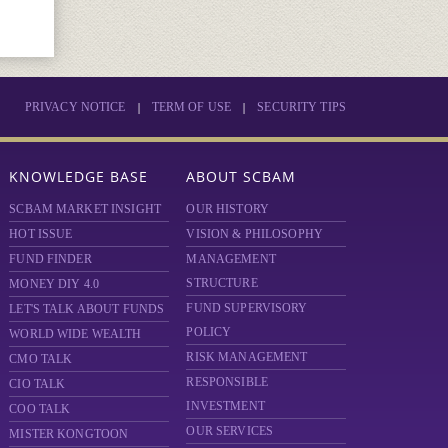
|
|
PRIVACY NOTICE
TERM OF USE
SECURITY TIPS
KNOWLEDGE BASE
ABOUT SCBAM
SCBAM MARKET INSIGHT
OUR HISTORY
HOT ISSUE
VISION & PHILOSOPHY
FUND FINDER
MANAGEMENT
STRUCTURE
MONEY DIY 4.0
FUND SUPERVISORY
LET'S TALK ABOUT FUNDS
POLICY
WORLD WIDE WEALTH
RISK MANAGEMENT
CMO TALK
RESPONSIBLE
CIO TALK
INVESTMENT
COO TALK
OUR SERVICES
MISTER KONGTOON