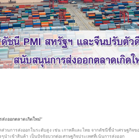
การส่งออกตลาดเกิดใหม่”
สัดส่วนการส่งออกในระดับสูง เช่น เกาหลีและไทย จากดัชนีชี้นำเศรษฐกิจข
ารๆนำเข้าสินค้า เป็นปัจจัยบวกต่อเศรษฐกิจประเทศที่เน้นการส่งออก