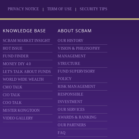
|
|
PRIVACY NOTICE
TERM OF USE
SECURITY TIPS
KNOWLEDGE BASE
ABOUT SCBAM
SCBAM MARKET INSIGHT
OUR HISTORY
HOT ISSUE
VISION & PHILOSOPHY
FUND FINDER
MANAGEMENT
STRUCTURE
MONEY DIY 4.0
FUND SUPERVISORY
LET'S TALK ABOUT FUNDS
POLICY
WORLD WIDE WEALTH
RISK MANAGEMENT
CMO TALK
RESPONSIBLE
CIO TALK
INVESTMENT
COO TALK
OUR SERVICES
MISTER KONGTOON
AWARDS & RANKING
VIDEO GALLERY
OUR PARTNERS
FAQ