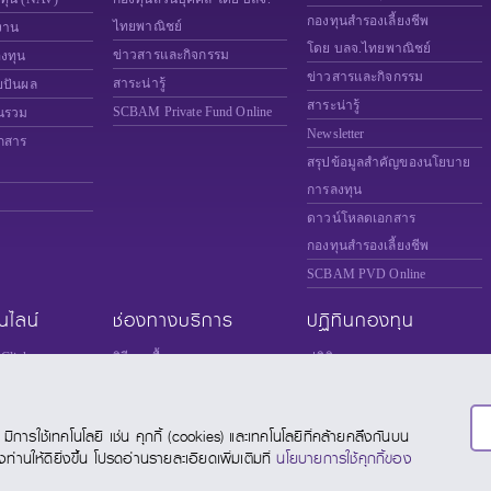
กองทุนสำรองเลี้ยงชีพ
ไทยพาณิชย์
งาน
โดย บลจ.ไทยพาณิชย์
ข่าวสารและกิจกรรม
องทุน
ข่าวสารและกิจกรรม
สาระน่ารู้
ยปันผล
สาระน่ารู้
SCBAM
Private Fund Online
นรวม
Newsletter
กสาร
สรุปข้อมูลสำคัญของนโยบาย
การลงทุน
ดาวน์โหลดเอกสาร
กองทุนสำรองเลี้ยงชีพ
SCBAM PVD Online
นไลน์
ช่องทางบริการ
ปฏิทินกองทุน
Click
วิธีการซื้อขายกองทุน
ปฏิทินการลงทุน
ice
ช่องทางการซื้อขายกองทุน
ปฏิทินวันหยุดต่างประเทศ
te Fund Online
แบบคำนวณภาษี
การใช้เทคโนโลยี เช่น คุกกี้ (cookies) และเทคโนโลยีที่คล้ายคลึงกันบน
Online
แบบประเมินความเสี่ยง
านให้ดียิ่งขึ้น โปรดอ่านรายละเอียดเพิ่มเติมที่
นโยบายการใช้คุกกี้ของ
DING FUND