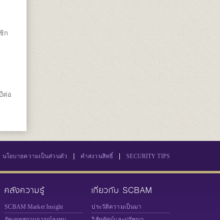
ชิก
ีต่อ
|
|
นโยบายความเป็นส่วนตัว
คำสงวนสิทธิ์
SECURITY TIPS
คลังความรู้
เกี่ยวกับ SCBAM
SCBAM Market Insight
ประวัติความเป็นมา
อัพเดทสถานการณ์ลงทุน
วิสัยทัศน์และปรัชญา