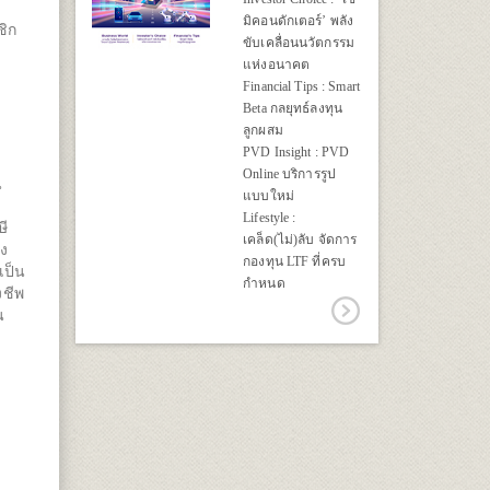
มิคอนดักเตอร์’ พลัง
ชิก
ขับเคลื่อนนวัตกรรม
แห่งอนาคต
Financial Tips : Smart
Beta กลยุทธ์ลงทุน
ลูกผสม
PVD Insight : PVD
Online บริการรูป
น
แบบใหม่
Lifestyle :
ษี
เคล็ด(ไม่)ลับ จัดการ
อง
กองทุน LTF ที่ครบ
เป็น
กำหนด
งชีพ
น