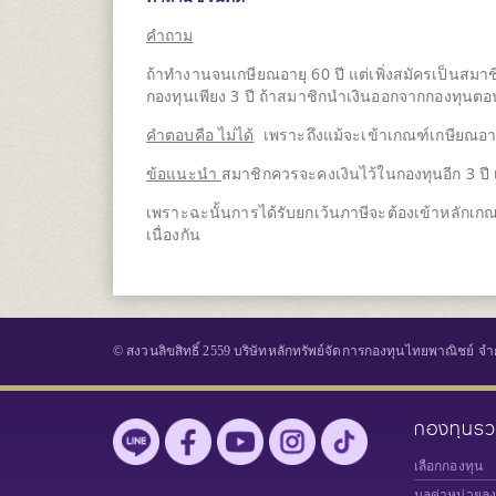
คำถาม
ถ้าทำงานจนเกษียณอายุ 60 ปี แต่เพิ่งสมัครเป็นสมา
กองทุนเพียง 3 ปี ถ้าสมาชิกนำเงินออกจากกองทุนตอนอ
คำตอบคือ ไม่ได้
เพราะถึงแม้จะเข้าเกณฑ์เกษียณอายุแ
ข้อแนะนำ
สมาชิกควรจะคงเงินไว้ในกองทุนอีก 3 ปี เพ
เพราะฉะนั้นการได้รับยกเว้นภาษีจะต้องเข้าหลักเกณฑ์
เนื่องกัน
© สงวนลิขสิทธิ์ 2559 บริษัทหลักทรัพย์จัดการกองทุนไทยพาณิชย์ จำ
กองทุนร
เลือกกองทุน
มูลค่าหน่วยล