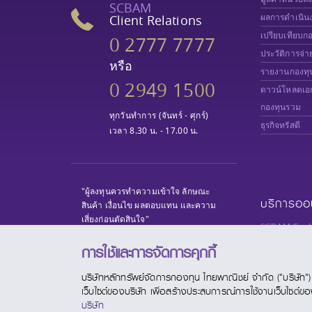
SCBAM
Client Relations
ผลการดำเนิน
เปรียบเทียบก
0 2777 7777
ประวัติการจ่า
หรือ
รายงานกองทุ
0 2949 1500
ดาวน์โหลดเอ
กองทุนรวม
ทุกวันทำการ (จันทร์ - ศุกร์)
ธุรกิจทรัสตี
เวลา 8.30 น. - 17.00 น.
"ผู้ลงทุนควรทำความเข้าใจ ลักษณะ
บริการออ
สินค้า เงื่อนไข ผลตอบแทน และความ
เสี่ยงก่อนตัดสินใจ"
SCBAM Fund 
SCBAM e-Serv
การใช้และการจัดการคุกกี้
SCBAM
Priva
บริษัทหลักทรัพย์จัดการกองทุน ไทยพาณิชย์ จำกัด ("บริษัท") มี
SCBAM PVD 
เว็บไซต์ของบริษัท เพื่อสร้างประสบการณ์การใช้งานเว็บไซต์ของท่
SCBAM TRA
บริษัท