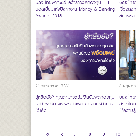
บลจ.ไทยพาณิชย์ คว้ารางวัลกองทุน LTF
บลจ.ไทยพ
ยอดเยี่ยมแห่งปีจากงาน Money & Banking
เรื่องลง
Awards 2018
สู่การลง
21 พฤษภาคม 2561
8 พฤษภา
รู้หรือยัง? คุณสามารถรับเงินปันผลกองทุน
บลจ.ไทยพ
รวม ผ่านบัญชี พร้อมเพย์ ของทุกธนาคาร
สร้างโอก
ได้แล้ว
ให้ความรู
...
8
9
10
11