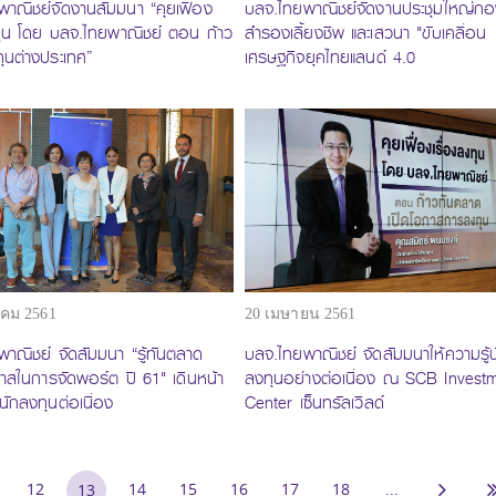
าณิชย์จัดงานสัมมนา “คุยเฟื่อง
บลจ.ไทยพาณิชย์จัดงานประชุมใหญ่กอ
ทุน โดย บลจ.ไทยพาณิชย์ ตอน ก้าว
สำรองเลี้ยงชีพ และเสวนา "ขับเคลื่อน
ทุนต่างประเทศ”
เศรษฐกิจยุคไทยแลนด์ 4.0
คม 2561
20 เมษายน 2561
าณิชย์ จัดสัมมนา “รู้ทันตลาด
บลจ.ไทยพาณิชย์ จัดสัมมนาให้ความรู้น
าสในการจัดพอร์ต ปี 61" เดินหน้า
ลงทุนอย่างต่อเนื่อง ณ SCB Invest
้นักลงทุนต่อเนื่อง
Center เซ็นทรัลเวิลด์
12
14
15
16
17
18
...
13