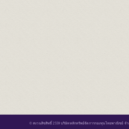
© สงวนลิขสิทธิ์ 2559 บริษัทหลักทรัพย์จัดการกองทุนไทยพาณิชย์ จำ