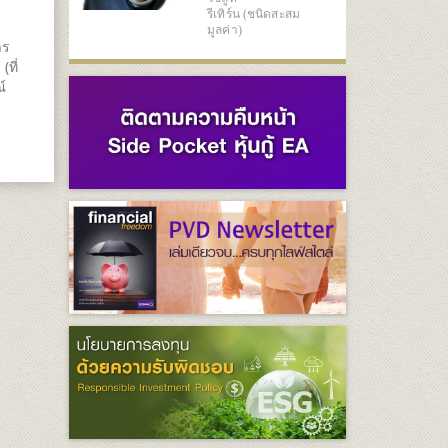
รีเทิร์น (ชนิดสะสม
มูลค่า)
าร
ที่
์