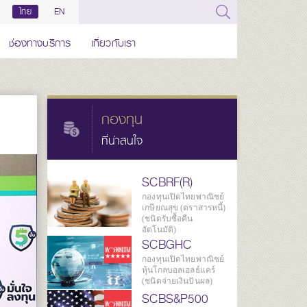
ไทย
EN
ช่องทางบริการ
เกี่ยวกับเรา
กองทุน
ที่น่าสนใจ
SCBRF(R)
กองทุนเปิดไทยพาณิชย์
เกษียณสุข (ตราสารหนี้)
(ชนิดรับซื้อคืน
อัตโนมัติ)
SCBGHC
กองทุนเปิดไทยพาณิชย์
หุ้นโกลบอลเฮลธ์แคร์
(ชนิดจ่ายเงินปันผล)
SCBS&P500