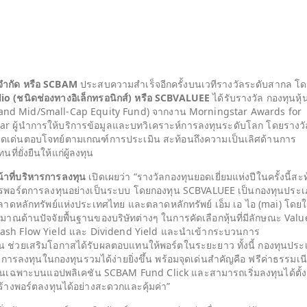
ำกัด หรือ
SCBAM
ประสบความสำเร็จอีกครั้งบนเวทีรางวัลระดับสากล โ
io (
ชนิดช่องทางอิเล็กทรอนิกส์) หรือ
SCBVALUEE
ได้รับรางวัล กองทุนหุ้
and Mid/Small-Cap Equity Fund) จากงาน Morningstar Awards for
ar ผู้นำการให้บริการข้อมูลและบทวิเคราะห์การลงทุนระดับโลก โดยรางวั
ดเด่นตอบโจทย์ตามเกณฑ์การประเมิน สะท้อนถึงความเป็นเลิศด้านการ
่ยั่งยืนให้แก่ผู้ลงทุน
้าที่บริหารการลงทุน
เปิดเผยว่า “รางวัลกองทุนยอดเยี่ยมแห่งปีในครั้งนี้สะ
ารพอร์ตการลงทุนอย่างเป็นระบบ โดยกองทุน SCBVALUEE เป็นกองทุนประ
ตลาดหลักทรัพย์แห่งประเทศไทย และตลาดหลักทรัพย์ เอ็ม เอ ไอ (mai) โดยใ
มาณด้านปัจจัยพื้นฐานของบริษัทต่างๆ ในการคัดเลือกหุ้นที่มีลักษณะ Valu
 Cash Flow Yield และ Dividend Yield และนำเข้ากระบวนการ
น ช่วยเสริมโอกาสได้รับผลตอบแทนให้พอร์ตในระยะยาว ทั้งนี้ กองทุนประ
ถึงการลงทุนในกองทุนรวมได้ง่ายยิ่งขึ้น พร้อมจุดเด่นสำคัญคือ ฟรีค่าธรรมเน
ุนเฉพาะบนแอปพลิเคชัน SCBAM Fund Click และสามารถเริ่มลงทุนได้ตั้ง
สร้างพอร์ตลงทุนได้อย่างสะดวกและคุ้มค่า”