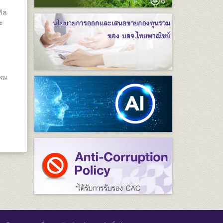
ทัล
ะ
แทน