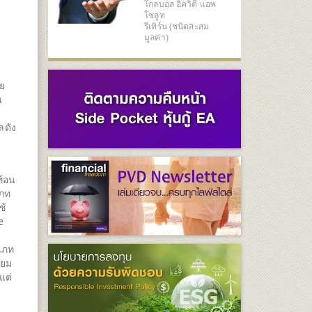
โกลบอล อิควิตี้ แอพ
โซลูท
รีเทิร์น (ชนิดสะสม
มูลค่า)
ดย
น
ลดัง
ท้อน
เภท
ช้
e
เภท
ียม
แต่