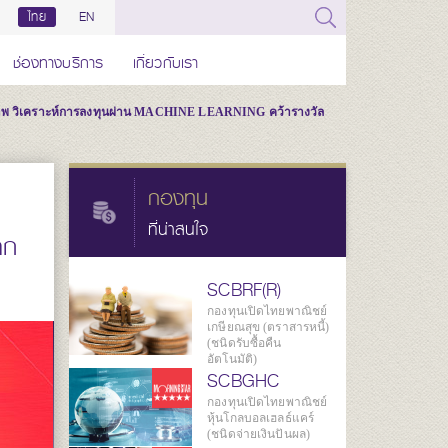
ไทย
EN
ช่องทางบริการ
เกี่ยวกับเรา
าพ วิเคราะห์การลงทุนผ่าน MACHINE LEARNING คว้ารางวัล
กองทุน
ที่น่าสนใจ
าก
SCBRF(R)
กองทุนเปิดไทยพาณิชย์
เกษียณสุข (ตราสารหนี้)
(ชนิดรับซื้อคืน
อัตโนมัติ)
SCBGHC
กองทุนเปิดไทยพาณิชย์
หุ้นโกลบอลเฮลธ์แคร์
(ชนิดจ่ายเงินปันผล)