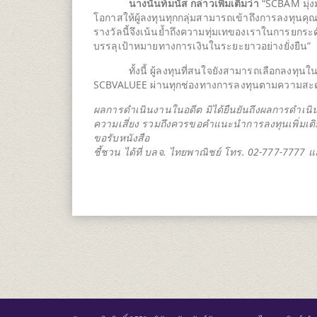
นางนันท์มนัส กล่าวเพิ่มเติมว่า
“SCBAM มุ่ง
โอกาสให้ผู้ลงทุนทุกกลุ่มสามารถเข้าถึงการลงทุนคุ
รางวัลนี้จึงเน้นย้ำถึงความทุ่มเทของเราในการยก
บรรลุเป้าหมายทางการเงินในระยะยาวอย่างยั่งยืน”
ทั้งนี้ ผู้ลงทุนที่สนใจยังสามารถเลือกลงท
SCBVALUEE ผ่านทุกช่องทางการลงทุนตามความสะด
ผลการดำเนินงานในอดีต มิได้ยืนยันถึงผลการดำเน
ความเสี่ยง รวมถึงควรขอคำแนะนำการลงทุนเพิ่มเติม
ขอรับหนังสือ
ชี้ชวน ได้ที่ บลจ. ไทยพาณิชย์ โทร. 02-777-7777 