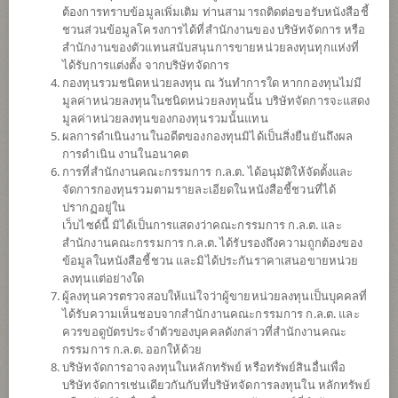
ต้องการทราบข้อมูลเพิ่มเติม ท่านสามารถติดต่อขอรับหนังสือชี้
ชวนส่วนข้อมูลโครงการได้ที่สำนักงานของ บริษัทจัดการ หรือ
สำนักงานของตัวแทนสนับสนุนการขายหน่วยลงทุนทุกแห่งที่
ได้รับการแต่งตั้ง จากบริษัทจัดการ
กองทุนรวมชนิดหน่วยลงทุน ณ วันทำการใด หากกองทุนไม่มี
มูลค่าหน่วยลงทุนในชนิดหน่วยลงทุนนั้น บริษัทจัดการจะแสดง
มูลค่าหน่วยลงทุนของกองทุนรวมนั้นแทน
ผลการดำเนินงานในอดีตของกองทุนมิได้เป็นสิ่งยืนยันถึงผล
การดำเนิน งานในอนาคต
การที่สำนักงานคณะกรรมการ ก.ล.ต. ได้อนุมัติให้จัดตั้งและ
กองทุนเปิดไทยพาณิชย์ Dynamic 2
จัดการกองทุนรวมตามรายละเอียดในหนังสือชี้ชวนที่ได้
ปรากฏอยู่ใน
SCBDM2
เว็บไซด์นี้ มิได้เป็นการแสดงว่าคณะกรรมการ ก.ล.ต. และ
สำนักงานคณะกรรมการ ก.ล.ต. ได้รับรองถึงความถูกต้องของ
ข้อมูลในหนังสือชี้ชวน และมิได้ประกันราคาเสนอขายหน่วย
SHARE
ลงทุนแต่อย่างใด
ผู้ลงทุนควรตรวจสอบให้แน่ใจว่าผู้ขายหน่วยลงทุนเป็นบุคคลที่
ความเสี่ยงปานกลาง
ได้รับความเห็นชอบจากสำนักงานคณะกรรมการ ก.ล.ต. และ
ค่อนข้างสูง
ควรขอดูบัตรประจำตัวของบุคคลดังกล่าวที่สำนักงานคณะ
กรรมการ ก.ล.ต. ออกให้ด้วย
5
บริษัทจัดการอาจลงทุนในหลักทรัพย์ หรือทรัพย์สินอื่นเพื่อ
บริษัทจัดการเช่นเดียวกันกับที่บริษัทจัดการลงทุนใน หลักทรัพย์