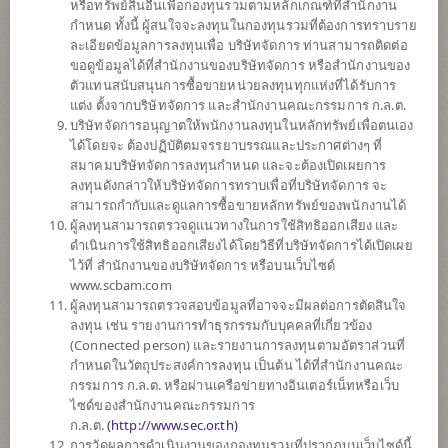
หรือทรัพย์สินอื่นเพื่อกองทุนรวมตามหลักเกณฑ์ที่สำนักงาน
ตั้งแต่ต้นปี
กำหนด ทั้งนี้ ผู้สนใจจะลงทุนในกองทุนรวมที่ต้องการทราบราย
0
ละเอียดข้อมูลการลงทุนเพื่อ บริษัทจัดการ ท่านสามารถติดต่อ
ขอดูข้อมูลได้ที่สำนักงานของบริษัทจัดการ หรือสำนักงานของ
ตัวแทนสนับสนุนการซื้อขายหน่วยลงทุนทุกแห่งที่ได้รับการ
ข้อมูล ณ
แต่ง ตั้งจากบริษัทจัดการ และสำนักงานคณะกรรมการ ก.ล.ต.
บริษัทจัดการอนุญาตให้พนักงานลงทุนในหลักทรัพย์เพื่อตนเอง
มูลค่าหน่วยลงทุน
10.2207
ได้โดยจะ ต้องปฏิบัติตมจรรยาบรรณและประกาศต่างๆ ที่
สมาคมบริษัทจัดการลงทุนกำหนด และจะต้องเปิดเผยการ
-0.0119
ลงทุนดังกล่าวให้บริษัทจัดการทราบเพื่อที่บริษัทจัดการ จะ
สามารถกำกับและดูแลการซื้อขายหลักทรัพย์ของพนักงานได้
ผู้ลงทุนสามารถตรวจดูแนวทางในการใช้สิทธิออกเสียง และ
ข้อมูล ณ วันที่ 5 ส.ค. 2569
ดำเนินการใช้สิทธิออกเสียงได้โดยวิธีที่บริษัทจัดการได้เปิดเผย
ไว้ที่ สำนักงานของบริษัทจัดการ หรือบนเว็บไซด์
*ตามสกุลเงินของกองทุน
www.scbam.com
ผู้ลงทุนสามารถตรวจสอบข้อมูลที่อาจจะมีผลต่อการตัดสินใจ
ข้อมูลสรุป
ลงทุน เช่น รายงานการทำธุรกรรมกับบุคคลที่เกี่ยวข้อง
(Connected person) และรายงานการลงทุนตามอัตราส่วนที่
ผลการ
ดำเนินงาน
กำหนดในวัตถุประสงค์การลงทุน เป็นต้น ได้ที่สำนักงานคณะ
กรรมการ ก.ล.ต. หรือผ่านเครือข่ายทางอินเตอร์เน็ทหรือเว็บ
ข้อมูลการ
สั่งซื้อขาย
ไซด์ของสำนักงานคณะกรรมการ
ก.ล.ต.
(
http://www.sec.or.th)
ดาวน์โหลด
เอกสาร
การวัดผลการดำเนินงานของกองทุนรวมที่ปรากฏบนเว็บไซด์นี้