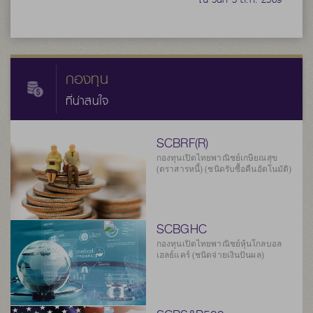
กองทุน
ที่น่าสนใจ
SCBRF(R)
กองทุนเปิดไทยพาณิชย์เกษียณสุข
(ตราสารหนี้) (ชนิดรับซื้อคืนอัตโนมัติ)
SCBGHC
กองทุนเปิดไทยพาณิชย์หุ้นโกลบอล
เฮลธ์แคร์ (ชนิดจ่ายเงินปันผล)