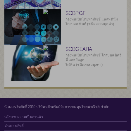
SCBPGF
กองทุนเปิดไทยพาณิชย์ แพลทตินัม
โกลบอล ฟันด์ (ชนิดสะสมมูลค่า)
SCBGEARA
กองทุนเปิดไทยพาณิชย์ โกลบอล อิควิ
ตี้ แอพโซลูท
รีเทิร์น (ชนิดสะสมมูลค่า)
© สงวนลิขสิทธิ์ 2559 บริษัทหลักทรัพย์จัดการกองทุนไทยพาณิชย์ จำกัด
นโยบายความเป็นส่วนตัว
คำสงวนสิทธิ์