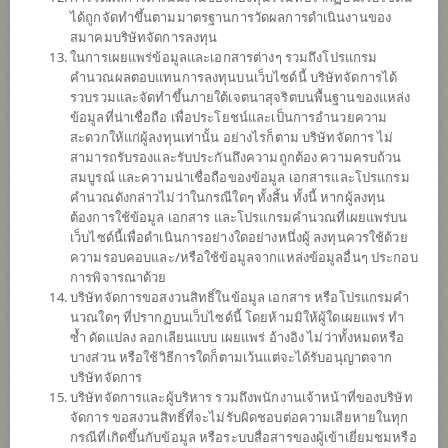
ได้ถูกจัดทำขึ้นตามมาตรฐานการวัดผลการดำเนินงานของ
สมาคมบริษัทจัดการลงทุน
ปฏิทิน
วันหยุด
ในการเผยแพร่ข้อมูลและเอกสารต่างๆ รวมถึงโปรแกรม
คำนวณผลตอบแทนการลงทุนบนเว็บไซด์นี้ บริษัทจัดการได้
นโยบาย
รวบรวมและจัดทำขึ้นภายใต้เจตนาสุจริตบนพื้นฐานของแหล่ง
ข้อมูลที่น่าเชื่อถือ เพื่อประโยชน์และเป็นการอำนวยความ
สะดวกให้แก่ผู้ลงทุนเท่านั้น อย่างไรก็ตาม บริษัทจัดการ ไม่
ลงทุนในตราสารทุน ตราสารหนี้ ตราสารกึ่งหนี้กึ่งทุน เงินฝาก หน่วย
สามารถรับรองและรับประกันถึงความถูกต้อง ความครบถ้วน
ลงทุนของกองทุน เช่น กองทุนรวมอสังหาริมทรัพย์ หน่วยทรัสต์เพื่อการ
สมบูรณ์ และความน่าเชื่อถือของข้อมูล เอกสารและโปรแกรม
ลงทุนในอสังหาริมทรัพย์ (REITs) กองทุนรวมโครงสร้างพื้นฐาน หน่วย
คำนวณดังกล่าวไม่ว่าในกรณีใดๆ ทั้งสิ้น ทั้งนี้ หากผู้ลงทุน
CIS กองทุนอีทีเอฟ (ETF) หน่วย private equity เป็นต้น โดยสัดส่วนการ
ต้องการใช้ข้อมูล เอกสาร และโปรแกรมคำนวณที่เผยแพร่บน
ลงทุนขึ้นอยู่กับดุลยพินิจของผู้จัดการกองทุน
เว็บไซด์นี้เพื่อดำเนินการอย่างใดอย่างหนึ่งผู้ ลงทุนควรใช้ด้วย
กองทุนอาจลงทุนในหน่วยลงทุนของกองทุนรวม หรือกองทุนรวม
ความรอบคอบและ/หรือใช้ข้อมูลจากแหล่งข้อมูลอื่นๆ ประกอบ
อสังหาริมทรัพย์ (กอง1) หรือทรัสต์เพื่อการลงทุนในอสังหาริมทรัพย์
การพิจารณาด้วย
(REITs) หรือกองทุนรวมโครงสร้างพื้นฐาน (infra) ซึ่งอยู่ภายใต้การ
บริษัทจัดการขอสงวนสิทธิ์ในข้อมูล เอกสาร หรือโปรแกรมคำ
จัดการของบริษัทจัดการในสัดส่วนไม่เกิน 100% ของ NAV
นวณใดๆ ที่ปรากฏบนเว็บไซด์นี้ โดยห้ามมิให้ผู้ใดเผยแพร่ ทำ
กองทุนอาจลงทุนในสัญญาซื้อขายล่วงหน้า (Derivatives) เพื่อเพิ่ม
ซ้ำ ดัดแปลง ลอกเลียนแบบ เผยแพร่ อ้างอิง ไม่ว่าทั้งหมดหรือ
ประสิทธิภาพการบริหารการลงทุน (Efficient portfolio management)
บางส่วน หรือใช้วิธีการใดก็ตามเว้นแต่จะได้รับอนุญาตจาก
และ/หรือการบริหารความเสี่ยง โดยป้องกันความเสี่ยงจากอัตราแลก
บริษัทจัดการ
เปลี่ยน (Hedging) ตามดุลยพินิจของผู้จัดการกองทุน
บริษัทจัดการและผู้บริหาร รวมถึงพนักงานเจ้าหน้าที่ของบริษัท
จัดการ ขอสงวนสิทธิ์ที่จะไม่รับผิดชอบต่อความเสียหายในทุก
ประเภทกองทุน
กองทุนรวมอื่นๆ
กรณีที่เกิดขึ้นกับข้อมูล หรือระบบสื่อสารของผู้เข้าเยี่ยมชมหรือ
ประเภทกองทุนย่อย
กองทุนทริกเกอร์