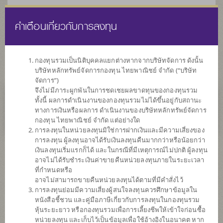
คำเตือนเกี่ยวกับการลงทุน
ไทย
EN
กองทุนรวมเป็นนิติบุคคลแยกต่างหากจากบริษัทจัดการ ดังนั้น
บริษัทหลักทรัพย์จัดการกองทุน ไทยพาณิชย์ จำกัด (“บริษัท
หน้าแรก
รายการกองทุน
ข้อมูลกองทุน
จัดการ”)
จึงไม่มีภาระผูกพันในการชดเชยผลขาดทุนของกองทุนรวม
ทั้งนี้ ผลการดำเนินงานของกองทุนรวมไม่ได้ขึ้นอยู่กับสถานะ
ไม่พบข้อมูล / Not found
ทางการเงินหรือผลการ ดำเนินงานของบริษัทหลักทรัพย์จัดการ
กองทุน ไทยพาณิชย์ จำกัด แต่อย่างใด
การลงทุนในหน่วยลงทุนมิใช่การฝากเงินและมีความเสี่ยงของ
การลงทุน ผู้ลงทุนอาจได้รับเงินลงทุนคืนมากกว่าหรือน้อยกว่า
เงินลงทุนเริ่มแรกก็ได้ และในกรณีที่มีเหตุการณ์ไม่ปกติ ผู้ลงทุน
กองทุน
อาจไม่ได้รับชำระเงินค่าขายคืนหน่วยลงทุนภายในระยะเวลา
ที่กำหนดหรือ
ที่น่าสนใจ
อาจไม่สามารถขายคืนหน่วยลงทุนได้ตามที่มีคำสั่งไว้
การลงทุนย่อมมีความเสี่ยงผู้สนใจลงทุนควรศึกษาข้อมูลใน
หนังสือชี้ชวน และคู่มือภาษีเกี่ยวกับการลงทุนในกองทุนรวม
SCBRF(R)
หุ้นระยะยาว หรือกองทุนรวมเพื่อการเลี้ยงชีพให้เข้าใจก่อนซื้อ
หน่วยลงทุน และเก็บไว้เป็นข้อมูลเพื่อใช้อ้างอิงในอนาคต หาก
กองทุนเปิดไทยพาณิชย์เกษียณสุข