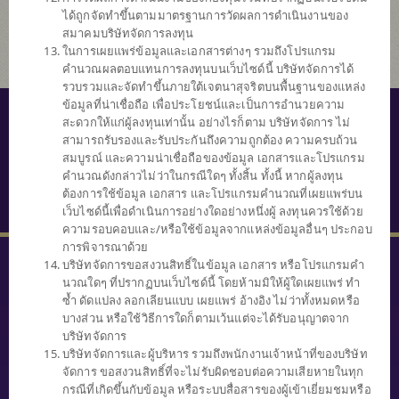
ได้ถูกจัดทำขึ้นตามมาตรฐานการวัดผลการดำเนินงานของ
สมาคมบริษัทจัดการลงทุน
ในการเผยแพร่ข้อมูลและเอกสารต่างๆ รวมถึงโปรแกรม
คำนวณผลตอบแทนการลงทุนบนเว็บไซด์นี้ บริษัทจัดการได้
รวบรวมและจัดทำขึ้นภายใต้เจตนาสุจริตบนพื้นฐานของแหล่ง
ข้อมูลที่น่าเชื่อถือ เพื่อประโยชน์และเป็นการอำนวยความ
© สงวนลิขสิทธิ์ 2559 บริษัทหลักทรัพย์จัดการกองทุนไทยพาณิชย์ จำกัด
สะดวกให้แก่ผู้ลงทุนเท่านั้น อย่างไรก็ตาม บริษัทจัดการ ไม่
สามารถรับรองและรับประกันถึงความถูกต้อง ความครบถ้วน
นโยบายความเป็นส่วนตัว
สมบูรณ์ และความน่าเชื่อถือของข้อมูล เอกสารและโปรแกรม
คำนวณดังกล่าวไม่ว่าในกรณีใดๆ ทั้งสิ้น ทั้งนี้ หากผู้ลงทุน
คำสงวนสิทธิ์
ต้องการใช้ข้อมูล เอกสาร และโปรแกรมคำนวณที่เผยแพร่บน
SECURITY TIPS
เว็บไซด์นี้เพื่อดำเนินการอย่างใดอย่างหนึ่งผู้ ลงทุนควรใช้ด้วย
ความรอบคอบและ/หรือใช้ข้อมูลจากแหล่งข้อมูลอื่นๆ ประกอบ
การพิจารณาด้วย
บริษัทจัดการขอสงวนสิทธิ์ในข้อมูล เอกสาร หรือโปรแกรมคำ
นวณใดๆ ที่ปรากฏบนเว็บไซด์นี้ โดยห้ามมิให้ผู้ใดเผยแพร่ ทำ
ซ้ำ ดัดแปลง ลอกเลียนแบบ เผยแพร่ อ้างอิง ไม่ว่าทั้งหมดหรือ
บางส่วน หรือใช้วิธีการใดก็ตามเว้นแต่จะได้รับอนุญาตจาก
บริษัทจัดการ
บริษัทจัดการและผู้บริหาร รวมถึงพนักงานเจ้าหน้าที่ของบริษัท
จัดการ ขอสงวนสิทธิ์ที่จะไม่รับผิดชอบต่อความเสียหายในทุก
กรณีที่เกิดขึ้นกับข้อมูล หรือระบบสื่อสารของผู้เข้าเยี่ยมชมหรือ