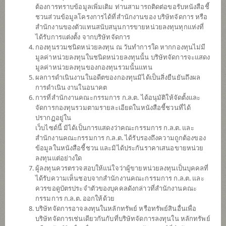
(ตราสารหนี้) (ชนิดรับซื้อคืนอัตโนมัติ)
ต้องการทราบข้อมูลเพิ่มเติม ท่านสามารถติดต่อขอรับหนังสือชี้
ชวนส่วนข้อมูลโครงการได้ที่สำนักงานของ บริษัทจัดการ หรือ
สำนักงานของตัวแทนสนับสนุนการขายหน่วยลงทุนทุกแห่งที่
ได้รับการแต่งตั้ง จากบริษัทจัดการ
SCBGHC
กองทุนรวมชนิดหน่วยลงทุน ณ วันทำการใด หากกองทุนไม่มี
มูลค่าหน่วยลงทุนในชนิดหน่วยลงทุนนั้น บริษัทจัดการจะแสดง
กองทุนเปิดไทยพาณิชย์หุ้นโกลบอล
เฮลธ์แคร์ (ชนิดจ่ายเงินปันผล)
มูลค่าหน่วยลงทุนของกองทุนรวมนั้นแทน
ผลการดำเนินงานในอดีตของกองทุนมิได้เป็นสิ่งยืนยันถึงผล
การดำเนิน งานในอนาคต
การที่สำนักงานคณะกรรมการ ก.ล.ต. ได้อนุมัติให้จัดตั้งและ
SCBS&P500
จัดการกองทุนรวมตามรายละเอียดในหนังสือชี้ชวนที่ได้
ปรากฏอยู่ใน
กองทุนเปิดไทยพาณิชย์หุ้นยูเอส (ชนิด
เว็บไซด์นี้ มิได้เป็นการแสดงว่าคณะกรรมการ ก.ล.ต. และ
จ่ายเงินปันผล)
สำนักงานคณะกรรมการ ก.ล.ต. ได้รับรองถึงความถูกต้องของ
ข้อมูลในหนังสือชี้ชวน และมิได้ประกันราคาเสนอขายหน่วย
ลงทุนแต่อย่างใด
SCBDV
ผู้ลงทุนควรตรวจสอบให้แน่ใจว่าผู้ขายหน่วยลงทุนเป็นบุคคลที่
ได้รับความเห็นชอบจากสำนักงานคณะกรรมการ ก.ล.ต. และ
กองทุนเปิดไทยพาณิชย์หุ้นทุนปันผล
ควรขอดูบัตรประจำตัวของบุคคลดังกล่าวที่สำนักงานคณะ
(ชนิดจ่ายเงินปันผล)
กรรมการ ก.ล.ต. ออกให้ด้วย
บริษัทจัดการอาจลงทุนในหลักทรัพย์ หรือทรัพย์สินอื่นเพื่อ
บริษัทจัดการเช่นเดียวกันกับที่บริษัทจัดการลงทุนใน หลักทรัพย์