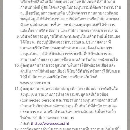
หรือทรัพย์สินอื่นเพื่อกองทุนรวมตามหลักเกณฑ์ที่สำนักงาน
SCBINCA
กำหนด ทั้งนี้ ผู้สนใจจะลงทุนในกองทุนรวมที่ต้องการทราบราย
กองทุนเปิดไทยพาณิชย์ อินคัม
ละเอียดข้อมูลการลงทุนเพื่อ บริษัทจัดการ ท่านสามารถติดต่อ
(ชนิดสะสมมูลค่า)
ขอดูข้อมูลได้ที่สำนักงานของบริษัทจัดการ หรือสำนักงานของ
ตัวแทนสนับสนุนการซื้อขายหน่วยลงทุนทุกแห่งที่ได้รับการ
แต่ง ตั้งจากบริษัทจัดการ และสำนักงานคณะกรรมการ ก.ล.ต.
บริษัทจัดการอนุญาตให้พนักงานลงทุนในหลักทรัพย์เพื่อตนเอง
SCBLEQA
ได้โดยจะ ต้องปฏิบัติตมจรรยาบรรณและประกาศต่างๆ ที่
กองทุนเปิดไทยพาณิชย์ หุ้น LOW
สมาคมบริษัทจัดการลงทุนกำหนด และจะต้องเปิดเผยการ
VOLATILITY
ลงทุนดังกล่าวให้บริษัทจัดการทราบเพื่อที่บริษัทจัดการ จะ
(ชนิดสะสมมูลค่า)
สามารถกำกับและดูแลการซื้อขายหลักทรัพย์ของพนักงานได้
ผู้ลงทุนสามารถตรวจดูแนวทางในการใช้สิทธิออกเสียง และ
ดำเนินการใช้สิทธิออกเสียงได้โดยวิธีที่บริษัทจัดการได้เปิดเผย
SCBPGF
ไว้ที่ สำนักงานของบริษัทจัดการ หรือบนเว็บไซด์
กองทุนเปิดไทยพาณิชย์ แพลทตินัม
www.scbam.com
โกลบอล ฟันด์ (ชนิดสะสมมูลค่า)
ผู้ลงทุนสามารถตรวจสอบข้อมูลที่อาจจะมีผลต่อการตัดสินใจ
ลงทุน เช่น รายงานการทำธุรกรรมกับบุคคลที่เกี่ยวข้อง
(Connected person) และรายงานการลงทุนตามอัตราส่วนที่
กำหนดในวัตถุประสงค์การลงทุน เป็นต้น ได้ที่สำนักงานคณะ
SCBGEARA
กรรมการ ก.ล.ต. หรือผ่านเครือข่ายทางอินเตอร์เน็ทหรือเว็บ
กองทุนเปิดไทยพาณิชย์ โกลบอล อิควิ
ไซด์ของสำนักงานคณะกรรมการ
ตี้ แอพโซลูท
ก.ล.ต.
(
http://www.sec.or.th)
รีเทิร์น (ชนิดสะสมมูลค่า)
การวัดผลการดำเนินงานของกองทุนรวมที่ปรากฏบนเว็บไซด์นี้