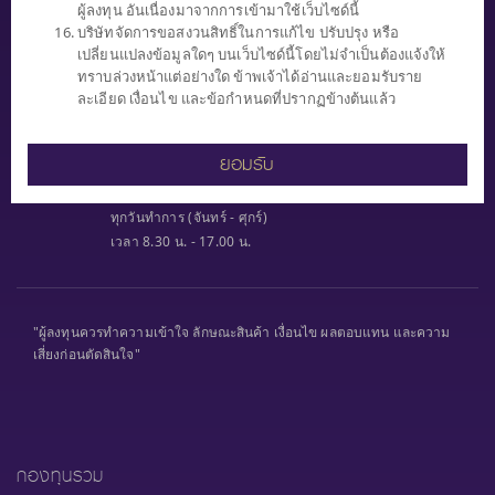
ผู้ลงทุน อันเนื่องมาจากการเข้ามาใช้เว็บไซด์นี้
บริษัทจัดการขอสงวนสิทธิ์ในการแก้ไข ปรับปรุง หรือ
เปลี่ยนแปลงข้อมูลใดๆ บนเว็บไซด์นี้โดยไม่จำเป็นต้องแจ้งให้
ทราบล่วงหน้าแต่อย่างใด ข้าพเจ้าได้อ่านและยอมรับราย
SCBAM
ละเอียด เงื่อนไข และข้อกำหนดที่ปรากฏข้างต้นแล้ว
Client Relations
0 2777 7777
หรือ
ยอมรับ
0 2949 1500
ทุกวันทำการ (จันทร์ - ศุกร์)
เวลา 8.30 น. - 17.00 น.
"ผู้ลงทุนควรทำความเข้าใจ ลักษณะสินค้า เงื่อนไข ผลตอบแทน และความ
เสี่ยงก่อนตัดสินใจ"
กองทุนรวม