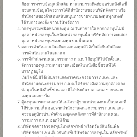
ต้องการทราบข้อมูลเพิ่มเติม ท่านสามารถติดต่อขอรับหนังสือชี้
ชวนส่วนข้อมูลโครงการได้ที่สำนักงานของ บริษัทจัดการ หรือ
สำนักงานของตัวแทนสนับสนุนการขายหน่วยลงทุนทุกแห่งที่
ได้รับการแต่งตั้ง จากบริษัทจัดการ
กองทุนรวมชนิดหน่วยลงทุน ณ วันทำการใด หากกองทุนไม่มี
มูลค่าหน่วยลงทุนในชนิดหน่วยลงทุนนั้น บริษัทจัดการจะแสดง
มูลค่าหน่วยลงทุนของกองทุนรวมนั้นแทน
ผลการดำเนินงานในอดีตของกองทุนมิได้เป็นสิ่งยืนยันถึงผล
การดำเนิน งานในอนาคต
การที่สำนักงานคณะกรรมการ ก.ล.ต. ได้อนุมัติให้จัดตั้งและ
กองทุนเปิดไทยพาณิชย์ ไทยผสมยั่งยืน
จัดการกองทุนรวมตามรายละเอียดในหนังสือชี้ชวนที่ได้
ปรากฏอยู่ใน
เว็บไซด์นี้ มิได้เป็นการแสดงว่าคณะกรรมการ ก.ล.ต. และ
(ชนิดไทยเพื่อความยั่งยืนผ่านช่องทาง
สำนักงานคณะกรรมการ ก.ล.ต. ได้รับรองถึงความถูกต้องของ
ข้อมูลในหนังสือชี้ชวน และมิได้ประกันราคาเสนอขายหน่วย
อิเล็กทรอนิกส์)
ลงทุนแต่อย่างใด
ผู้ลงทุนควรตรวจสอบให้แน่ใจว่าผู้ขายหน่วยลงทุนเป็นบุคคลที่
SCBTM(ThaiESGE)
ได้รับความเห็นชอบจากสำนักงานคณะกรรมการ ก.ล.ต. และ
ควรขอดูบัตรประจำตัวของบุคคลดังกล่าวที่สำนักงานคณะ
กรรมการ ก.ล.ต. ออกให้ด้วย
SHARE
บริษัทจัดการอาจลงทุนในหลักทรัพย์ หรือทรัพย์สินอื่นเพื่อ
บริษัทจัดการเช่นเดียวกันกับที่บริษัทจัดการลงทุนใน หลักทรัพย์
ความเสี่ยงปานกลาง