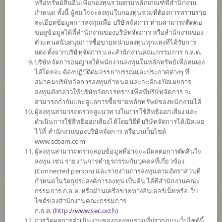
หรือทรัพย์สินอื่นเพื่อกองทุนรวมตามหลักเกณฑ์ที่สำนักงาน
ค่อนข้างสูง
กำหนด ทั้งนี้ ผู้สนใจจะลงทุนในกองทุนรวมที่ต้องการทราบราย
5
ละเอียดข้อมูลการลงทุนเพื่อ บริษัทจัดการ ท่านสามารถติดต่อ
ขอดูข้อมูลได้ที่สำนักงานของบริษัทจัดการ หรือสำนักงานของ
ตัวแทนสนับสนุนการซื้อขายหน่วยลงทุนทุกแห่งที่ได้รับการ
แต่ง ตั้งจากบริษัทจัดการ และสำนักงานคณะกรรมการ ก.ล.ต.
ตั้งแต่ต้นปี
บริษัทจัดการอนุญาตให้พนักงานลงทุนในหลักทรัพย์เพื่อตนเอง
0
ได้โดยจะ ต้องปฏิบัติตมจรรยาบรรณและประกาศต่างๆ ที่
สมาคมบริษัทจัดการลงทุนกำหนด และจะต้องเปิดเผยการ
ลงทุนดังกล่าวให้บริษัทจัดการทราบเพื่อที่บริษัทจัดการ จะ
ข้อมูล ณ
สามารถกำกับและดูแลการซื้อขายหลักทรัพย์ของพนักงานได้
มีเงินปันผล
ผู้ลงทุนสามารถตรวจดูแนวทางในการใช้สิทธิออกเสียง และ
ดำเนินการใช้สิทธิออกเสียงได้โดยวิธีที่บริษัทจัดการได้เปิดเผย
มูลค่าหน่วยลงทุน
ไว้ที่ สำนักงานของบริษัทจัดการ หรือบนเว็บไซด์
12.6197
www.scbam.com
ผู้ลงทุนสามารถตรวจสอบข้อมูลที่อาจจะมีผลต่อการตัดสินใจ
-0.0190
ลงทุน เช่น รายงานการทำธุรกรรมกับบุคคลที่เกี่ยวข้อง
(Connected person) และรายงานการลงทุนตามอัตราส่วนที่
ข้อมูล ณ วันที่ 7 ส.ค. 2569
กำหนดในวัตถุประสงค์การลงทุน เป็นต้น ได้ที่สำนักงานคณะ
กรรมการ ก.ล.ต. หรือผ่านเครือข่ายทางอินเตอร์เน็ทหรือเว็บ
*ตามสกุลเงินของกองทุน
ไซด์ของสำนักงานคณะกรรมการ
ก.ล.ต.
(
http://www.sec.or.th)
ข้อมูลสรุป
การวัดผลการดำเนินงานของกองทุนรวมที่ปรากฏบนเว็บไซด์นี้