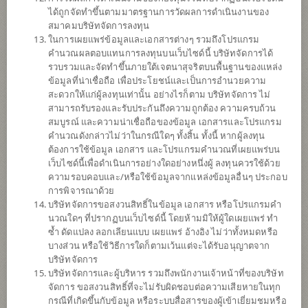
ได้ถูกจัดทำขึ้นตามมาตรฐานการวัดผลการดำเนินงานของ
สมาคมบริษัทจัดการลงทุน
ผลการ
ดำเนินงาน
ในการเผยแพร่ข้อมูลและเอกสารต่างๆ รวมถึงโปรแกรม
คำนวณผลตอบแทนการลงทุนบนเว็บไซด์นี้ บริษัทจัดการได้
ข้อมูลการ
สั่งซื้อขาย
รวบรวมและจัดทำขึ้นภายใต้เจตนาสุจริตบนพื้นฐานของแหล่ง
ข้อมูลที่น่าเชื่อถือ เพื่อประโยชน์และเป็นการอำนวยความ
ดาวน์โหลด
เอกสาร
สะดวกให้แก่ผู้ลงทุนเท่านั้น อย่างไรก็ตาม บริษัทจัดการ ไม่
สามารถรับรองและรับประกันถึงความถูกต้อง ความครบถ้วน
ประวัติการ
จ่ายเงินปันผล
สมบูรณ์ และความน่าเชื่อถือของข้อมูล เอกสารและโปรแกรม
คำนวณดังกล่าวไม่ว่าในกรณีใดๆ ทั้งสิ้น ทั้งนี้ หากผู้ลงทุน
นโยบาย
ต้องการใช้ข้อมูล เอกสาร และโปรแกรมคำนวณที่เผยแพร่บน
เว็บไซด์นี้เพื่อดำเนินการอย่างใดอย่างหนึ่งผู้ ลงทุนควรใช้ด้วย
ความรอบคอบและ/หรือใช้ข้อมูลจากแหล่งข้อมูลอื่นๆ ประกอบ
กองทุนจะกระจายการลงทุนในหุ้นที่เป็นหลักทรัพย์จดทะเบียนที่มีความ
การพิจารณาด้วย
โดดเด่นด้านสิ่งแวดล้อม (Environment) หรือด้านความยั่งยืน
บริษัทจัดการขอสงวนสิทธิ์ในข้อมูล เอกสาร หรือโปรแกรมคำ
(Environment, Social and Governance: ESG) และ/หรือมีเป้าหมายใน
นวณใดๆ ที่ปรากฏบนเว็บไซด์นี้ โดยห้ามมิให้ผู้ใดเผยแพร่ ทำ
การลดปริมาณการปล่อยก๊าซเรือนกระจกของประเทศไทย และตราสาร
ซ้ำ ดัดแปลง ลอกเลียนแบบ เผยแพร่ อ้างอิง ไม่ว่าทั้งหมดหรือ
หนี้ที่เป็นตราสารเพื่ออนุรักษ์สิ่งแวดล้อม ตราสารเพื่อความยั่งยืน หรือ
บางส่วน หรือใช้วิธีการใดก็ตามเว้นแต่จะได้รับอนุญาตจาก
ตราสารส่งเสริมความยั่งยืนที่มีการเปิดเผยข้อมูลตามที่สำนักงานคณะ
บริษัทจัดการ
กรรมการ ก.ล.ต. กำหนด โดยเฉลี่ยในรอบปีบัญชีไม่น้อยกว่าร้อยละ 80
บริษัทจัดการและผู้บริหาร รวมถึงพนักงานเจ้าหน้าที่ของบริษัท
ของมูลค่าทรัพย์สินสุทธิของกองทุนรวม
จัดการ ขอสงวนสิทธิ์ที่จะไม่รับผิดชอบต่อความเสียหายในทุก
กองทุนอาจลงทุนในหน่วยลงทุนของกองทุนรวมซึ่งอยู่ภายใต้การ
กรณีที่เกิดขึ้นกับข้อมูล หรือระบบสื่อสารของผู้เข้าเยี่ยมชมหรือ
จัดการของบริษัทจัดการ โดยเฉลี่ยในรอบปีบัญชีไม่เกินร้อยละ 20 ของ