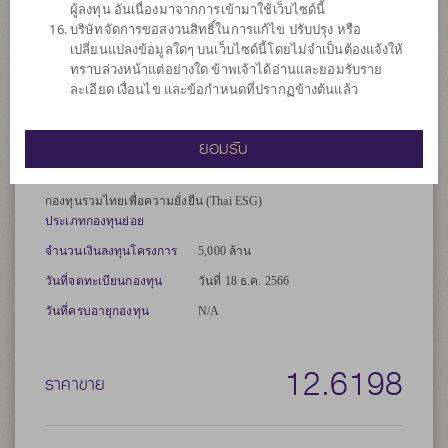
ผู้ลงทุน อันเนื่องมาจากการเข้ามาใช้เว็บไซด์นี้
มูลค่าทรัพย์สินสุทธิของกองทุน
บริษัทจัดการขอสงวนสิทธิ์ในการแก้ไข ปรับปรุง หรือ
กองทุนอาจลงทุนในสัญญาซื้อขายล่วงหน้า (Derivatives) เพื่อเพิ่ม
เปลี่ยนแปลงข้อมูลใดๆ บนเว็บไซด์นี้โดยไม่จำเป็นต้องแจ้งให้
ประสิทธิภาพการบริหารการลงทุน (Efficient portfolio management)
ทราบล่วงหน้าแต่อย่างใด ข้าพเจ้าได้อ่านและยอมรับราย
และ/หรือการบริหารความเสี่ยง
ละเอียด เงื่อนไข และข้อกำหนดที่ปรากฏข้างต้นแล้ว
*คำเตือน: ผู้ลงทุนควรศึกษาข้อมูลเกี่ยวกับสิทธิประโยชน์ทางภาษีที่
ระบุไว้ในคู่มือการลงทุนด้วย*
ยอมรับ
ประเภทกองทุน
กองทุนรวมไทยเพื่อความยั่งยืน (Thai ESG)
ประเภทกองทุนย่อย
จำนวนเงินลงทุนโครงการ
5,000 ล้าน
วันที่จดทะเบียนกองทุน
วันที่ 18 ธ.ค. 2566
วันที่ครบอายุกองทุน
N/A
12.6198
ราคาขาย