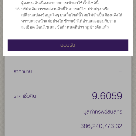
ระบุไว้ในคู่มือการลงทุนด้วย*
ผู้ลงทุน อันเนื่องมาจากการเข้ามาใช้เว็บไซด์นี้
บริษัทจัดการขอสงวนสิทธิ์ในการแก้ไข ปรับปรุง หรือ
ประเภทกองทุน
กองทุนรวมเพื่อการออม
เปลี่ยนแปลงข้อมูลใดๆ บนเว็บไซด์นี้โดยไม่จำเป็นต้องแจ้งให้
ทราบล่วงหน้าแต่อย่างใด ข้าพเจ้าได้อ่านและยอมรับราย
ประเภทกองทุนย่อย
ละเอียด เงื่อนไข และข้อกำหนดที่ปรากฏข้างต้นแล้ว
จำนวนเงินลงทุนโครงการ
30,000 ล้าน
วันที่จดทะเบียนกองทุน
วันที่ 13 ก.พ. 2558
ยอมรับ
วันที่ครบอายุกองทุน
N/A
-
ราคาขาย
9.6059
ราคาซื้อคืน
มูลค่าทรัพย์สินสุทธิ
386,240,773.32