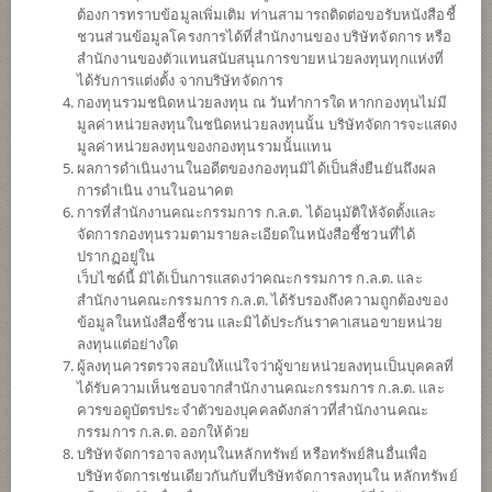
ต้องการทราบข้อมูลเพิ่มเติม ท่านสามารถติดต่อขอรับหนังสือชี้
ชวนส่วนข้อมูลโครงการได้ที่สำนักงานของ บริษัทจัดการ หรือ
สำนักงานของตัวแทนสนับสนุนการขายหน่วยลงทุนทุกแห่งที่
ได้รับการแต่งตั้ง จากบริษัทจัดการ
กองทุนรวมชนิดหน่วยลงทุน ณ วันทำการใด หากกองทุนไม่มี
มูลค่าหน่วยลงทุนในชนิดหน่วยลงทุนนั้น บริษัทจัดการจะแสดง
มูลค่าหน่วยลงทุนของกองทุนรวมนั้นแทน
ผลการดำเนินงานในอดีตของกองทุนมิได้เป็นสิ่งยืนยันถึงผล
การดำเนิน งานในอนาคต
การที่สำนักงานคณะกรรมการ ก.ล.ต. ได้อนุมัติให้จัดตั้งและ
กองทุนเปิดไทยพาณิชย์ หุ้นจีนเอแชร์ (ชนิด
จัดการกองทุนรวมตามรายละเอียดในหนังสือชี้ชวนที่ได้
ปรากฏอยู่ใน
เว็บไซด์นี้ มิได้เป็นการแสดงว่าคณะกรรมการ ก.ล.ต. และ
เพื่อการออม)
สำนักงานคณะกรรมการ ก.ล.ต. ได้รับรองถึงความถูกต้องของ
ข้อมูลในหนังสือชี้ชวน และมิได้ประกันราคาเสนอขายหน่วย
SCBCHA-SSF
ลงทุนแต่อย่างใด
ผู้ลงทุนควรตรวจสอบให้แน่ใจว่าผู้ขายหน่วยลงทุนเป็นบุคคลที่
ได้รับความเห็นชอบจากสำนักงานคณะกรรมการ ก.ล.ต. และ
SHARE
ควรขอดูบัตรประจำตัวของบุคคลดังกล่าวที่สำนักงานคณะ
กรรมการ ก.ล.ต. ออกให้ด้วย
ความเสี่ยงสูง
บริษัทจัดการอาจลงทุนในหลักทรัพย์ หรือทรัพย์สินอื่นเพื่อ
6
บริษัทจัดการเช่นเดียวกันกับที่บริษัทจัดการลงทุนใน หลักทรัพย์