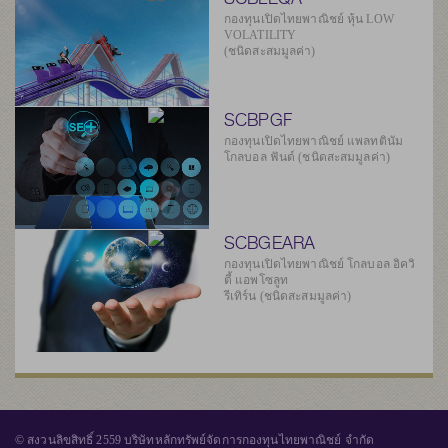
กองทุนเปิดไทยพาณิชย์ หุ้น LOW
VOLATILITY
(ชนิดสะสมมูลค่า)
SCBPGF
กองทุนเปิดไทยพาณิชย์ แพลทตินัม
โกลบอล ฟันด์ (ชนิดสะสมมูลค่า)
SCBGEARA
กองทุนเปิดไทยพาณิชย์ โกลบอล อิควิ
ตี้ แอพโซลูท
รีเทิร์น (ชนิดสะสมมูลค่า)
© สงวนลิขสิทธิ์ 2559 บริษัทหลักทรัพย์จัดการกองทุนไทยพาณิชย์ จำกัด