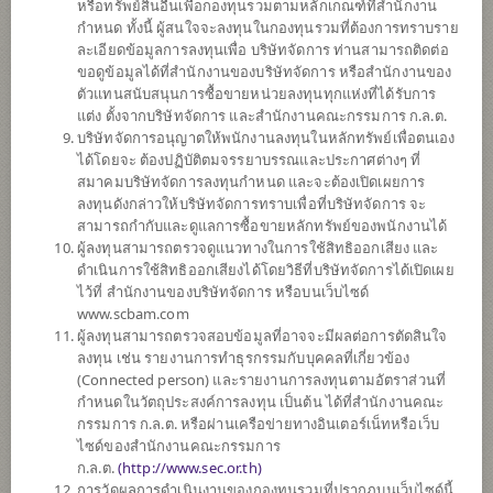
หรือทรัพย์สินอื่นเพื่อกองทุนรวมตามหลักเกณฑ์ที่สำนักงาน
กำหนด ทั้งนี้ ผู้สนใจจะลงทุนในกองทุนรวมที่ต้องการทราบราย
ละเอียดข้อมูลการลงทุนเพื่อ บริษัทจัดการ ท่านสามารถติดต่อ
ตั้งแต่ต้นปี
ขอดูข้อมูลได้ที่สำนักงานของบริษัทจัดการ หรือสำนักงานของ
0
ตัวแทนสนับสนุนการซื้อขายหน่วยลงทุนทุกแห่งที่ได้รับการ
แต่ง ตั้งจากบริษัทจัดการ และสำนักงานคณะกรรมการ ก.ล.ต.
ข้อมูล ณ
บริษัทจัดการอนุญาตให้พนักงานลงทุนในหลักทรัพย์เพื่อตนเอง
มีเงินปันผล
ได้โดยจะ ต้องปฏิบัติตมจรรยาบรรณและประกาศต่างๆ ที่
สมาคมบริษัทจัดการลงทุนกำหนด และจะต้องเปิดเผยการ
มูลค่าหน่วยลงทุน
ลงทุนดังกล่าวให้บริษัทจัดการทราบเพื่อที่บริษัทจัดการ จะ
9.6136
สามารถกำกับและดูแลการซื้อขายหลักทรัพย์ของพนักงานได้
ผู้ลงทุนสามารถตรวจดูแนวทางในการใช้สิทธิออกเสียง และ
0.0894
ดำเนินการใช้สิทธิออกเสียงได้โดยวิธีที่บริษัทจัดการได้เปิดเผย
ไว้ที่ สำนักงานของบริษัทจัดการ หรือบนเว็บไซด์
ข้อมูล ณ วันที่ 7 ส.ค. 2569
www.scbam.com
ผู้ลงทุนสามารถตรวจสอบข้อมูลที่อาจจะมีผลต่อการตัดสินใจ
ลงทุน เช่น รายงานการทำธุรกรรมกับบุคคลที่เกี่ยวข้อง
*ตามสกุลเงินของกองทุน
(Connected person) และรายงานการลงทุนตามอัตราส่วนที่
กำหนดในวัตถุประสงค์การลงทุน เป็นต้น ได้ที่สำนักงานคณะ
ข้อมูลสรุป
กรรมการ ก.ล.ต. หรือผ่านเครือข่ายทางอินเตอร์เน็ทหรือเว็บ
ไซด์ของสำนักงานคณะกรรมการ
ผลการ
ดำเนินงาน
ก.ล.ต.
(
http://www.sec.or.th)
การวัดผลการดำเนินงานของกองทุนรวมที่ปรากฏบนเว็บไซด์นี้