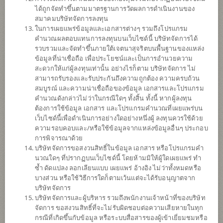
ข้อมูลการ
สั่งซื้อขาย
ได้ถูกจัดทำขึ้นตามมาตรฐานการวัดผลการดำเนินงานของ
สมาคมบริษัทจัดการลงทุน
ดาวน์โหลด
เอกสาร
ในการเผยแพร่ข้อมูลและเอกสารต่างๆ รวมถึงโปรแกรม
คำนวณผลตอบแทนการลงทุนบนเว็บไซด์นี้ บริษัทจัดการได้
ปฏิทิน
วันหยุด
รวบรวมและจัดทำขึ้นภายใต้เจตนาสุจริตบนพื้นฐานของแหล่ง
ข้อมูลที่น่าเชื่อถือ เพื่อประโยชน์และเป็นการอำนวยความ
ประวัติการ
จ่ายเงินปันผล
สะดวกให้แก่ผู้ลงทุนเท่านั้น อย่างไรก็ตาม บริษัทจัดการ ไม่
สามารถรับรองและรับประกันถึงความถูกต้อง ความครบถ้วน
สมบูรณ์ และความน่าเชื่อถือของข้อมูล เอกสารและโปรแกรม
นโยบาย
คำนวณดังกล่าวไม่ว่าในกรณีใดๆ ทั้งสิ้น ทั้งนี้ หากผู้ลงทุน
ต้องการใช้ข้อมูล เอกสาร และโปรแกรมคำนวณที่เผยแพร่บน
เน้นลงทุนในหน่วยลงทุนของกองทุนรวมต่างประเทศเพียงกองทุนเดียว
เว็บไซด์นี้เพื่อดำเนินการอย่างใดอย่างหนึ่งผู้ ลงทุนควรใช้ด้วย
(Feeder Fund) ได้แก่ ChinaAMC CSI 300 Index ETF (กองทุนหลัก) สกุล
ความรอบคอบและ/หรือใช้ข้อมูลจากแหล่งข้อมูลอื่นๆ ประกอบ
เงินหยวน (RMB) กองทุนหลักลงทุนในหุ้นที่เป็นส่วนประกอบของดัชนี
การพิจารณาด้วย
CSI 300 เพื่อให้ผลการดำเนินงานของกองทุนก่อนหักค่าธรรมเนียมและ
บริษัทจัดการขอสงวนสิทธิ์ในข้อมูล เอกสาร หรือโปรแกรมคำ
ค่าใช้จ่ายใกล้เคียงกับผลตอบแทนของดัชนี CSI 300 ดังกล่าว
นวณใดๆ ที่ปรากฏบนเว็บไซด์นี้ โดยห้ามมิให้ผู้ใดเผยแพร่ ทำ
กองทุนจะลงทุนในสัญญาซื้อขายล่วงหน้า (Derivatives) เพื่อป้องกัน
ซ้ำ ดัดแปลง ลอกเลียนแบบ เผยแพร่ อ้างอิง ไม่ว่าทั้งหมดหรือ
ความเสี่ยงจากอัตราแลกเปลี่ยนของหลักทรัพย์หรือทรัพย์สินในสกุลเงิน
บางส่วน หรือใช้วิธีการใดก็ตามเว้นแต่จะได้รับอนุญาตจาก
ต่างประเทศที่กองทุนถืออยู่เทียบกับสกุลเงินบาท ณ ขณะใดขณะหนึ่ง
บริษัทจัดการ
ระหว่างร้อยละ 95 ถึงร้อยละ 105 ของมูลค่าความเสี่ยงที่มีอยู่
บริษัทจัดการและผู้บริหาร รวมถึงพนักงานเจ้าหน้าที่ของบริษัท
จัดการ ขอสงวนสิทธิ์ที่จะไม่รับผิดชอบต่อความเสียหายในทุก
*คำเตือน: ผู้ลงทุนควรศึกษาข้อมูลเกี่ยวกับสิทธิประโยชน์ทางภาษีที่
กรณีที่เกิดขึ้นกับข้อมูล หรือระบบสื่อสารของผู้เข้าเยี่ยมชมหรือ