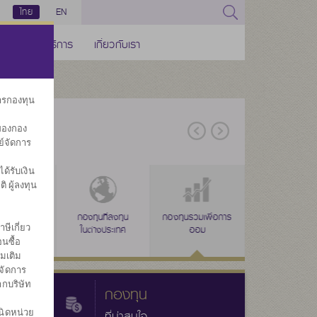
ไทย
EN
ช่องทางบริการ
เกี่ยวกับเรา
การกองทุน
ของกอง
ย์จัดการ
้รับเงิน
ิ ผู้ลงทุน
่าง
งทุนรวม
ลดหย่อนภาษี
กองทุนที่ลงทุน
ลดหย่อนภาษี
กองทุนรวมเพื่อการ
ลดหย่อนภาษี
กองทุนรวม
กองทุนส
ษีเกี่ยว
สินทางเลือก
(SSF)
ในต่างประเทศ
(RMF)
ออม
(THAI ESG)
หุ้นระยะยาว
ประ
นซื้อ
่มเติม
จัดการ
ากบริษัท
กองทุน
นิดหน่วย
ที่น่าสนใจ