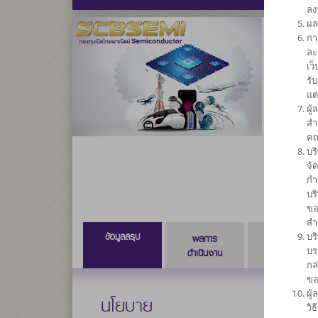
ลง
ผล
กา
กองทุน
ละ
เว
SCBS
รั
แต
ผู
ความเสี่ยง
สำ
7
คณ
บร
จั
กำ
บร
ขอ
สำ
ข้อมูลสรุป
บร
ผลการ
ข้อมูลการ
บร
ดำเนินงาน
สั่งซื้อขาย
กล
ขอ
ผู
นโยบาย
วิ