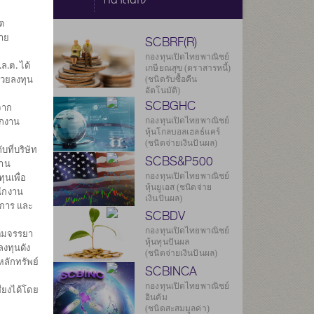
ต
ราย
SCBRF(R)
)
กองทุนเปิดไทยพาณิชย์
.ต. ได้
เกษียณสุข (ตราสารหนี้)
่วยลงทุน
(ชนิดรับซื้อคืน
อัตโนมัติ)
SCBGHC
จาก
ยลงทุน
ักงาน
913
กองทุนเปิดไทยพาณิชย์
หุ้นโกลบอลเฮลธ์แคร์
(ชนิดจ่ายเงินปันผล)
บที่บริษัท
125
SCBS&P500
งาน
กองทุนเปิดไทยพาณิชย์
ุนเพื่อ
.ค. 2569
หุ้นยูเอส (ชนิดจ่าย
นักงาน
เงินปันผล)
ดการ และ
องกองทุน
SCBDV
กองทุนเปิดไทยพาณิชย์
ิตมจรรยา
หุ้นทุนปันผล
งทุนดัง
(ชนิดจ่ายเงินปันผล)
หลักทรัพย์
SCBINCA
กองทุนเปิดไทยพาณิชย์
ียงได้โดย
อินคัม
(ชนิดสะสมมูลค่า)