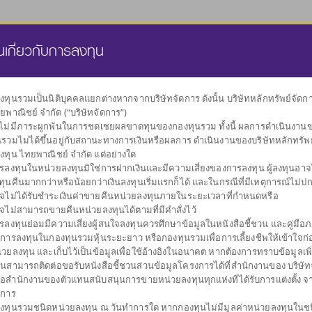
นส่วนบุคคล
กองทุนสำรองเลี้ยงชีพ
ธุรกิจทรัสตี
คลังความรู้
นเกี่ยวกับการลงทุน
งทุนรวมเป็นนิติบุคคลแยกต่างหากจากบริษัทจัดการ ดังนั้น บริษัทหลักทรัพย์จัด
ยพาณิชย์ จำกัด (“บริษัทจัดการ”)
เลือกกองทุน
งไม่มีภาระผูกพันในการชดเชยผลขาดทุนของกองทุนรวม ทั้งนี้ ผลการดำเนินงาน
ตามนโยบายการลงทุน
นรวมไม่ได้ขึ้นอยู่กับสถานะทางการเงินหรือผลการ ดำเนินงานของบริษัทหลักทรัพ
งทุน ไทยพาณิชย์ จำกัด แต่อย่างใด
รลงทุนในหน่วยลงทุนมิใช่การฝากเงินและมีความเสี่ยงของการลงทุน ผู้ลงทุนอาจได
ทุนคืนมากกว่าหรือน้อยกว่าเงินลงทุนเริ่มแรกก็ได้ และในกรณีที่มีเหตุการณ์ไม่ปกต
จไม่ได้รับชำระเงินค่าขายคืนหน่วยลงทุนภายในระยะเวลาที่กำหนดหรือ
จไม่สามารถขายคืนหน่วยลงทุนได้ตามที่มีคำสั่งไว้
กองทุนรวมดัชนี
ผันผวนต่ำ
กระจายการลงทุน
กองทุนรวม
รับเงินปันผล
กองทุนรวม
รับเงินคืนระหว
กอ
รลงทุนย่อมมีความเสี่ยงผู้สนใจลงทุนควรศึกษาข้อมูลในหนังสือชี้ชวน และคู่มือภา
รักษาเงินลงทุน
หลายสินทรัพย์
ตราสารทุน
ผสม
การลงทุน
ทรัพย์
บการลงทุนในกองทุนรวมหุ้นระยะยาว หรือกองทุนรวมเพื่อการเลี้ยงชีพให้เข้าใจก่อ
่วยลงทุน และเก็บไว้เป็นข้อมูลเพื่อใช้อ้างอิงในอนาคต หากต้องการทราบข้อมูลเพิ
านสามารถติดต่อขอรับหนังสือชี้ชวนส่วนข้อมูลโครงการได้ที่สำนักงานของ บริษัท
ือสำนักงานของตัวแทนสนับสนุนการขายหน่วยลงทุนทุกแห่งที่ได้รับการแต่งตั้ง จ
ดการ
งทุนรวมชนิดหน่วยลงทุน ณ วันทำการใด หากกองทุนไม่มีมูลค่าหน่วยลงทุนในช