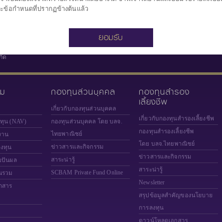
ะข้อกำหนดที่ปรากฏข้างต้นแล้ว
ยอมรับ
กัด
วม
กองทุนส่วนบุคคล
กองทุนสำรอง
เลี้ยงชีพ
เกี่ยวกับกองทุนส่วนบุคคล
เกี่ยวกับกองทุนสำรองเลี้ยงชีพ
งทุน (NAV)
กองทุนส่วนบุคคล โดย บลจ.
กองทุนสำรองเลี้ยงชีพ
ไทยพาณิชย์
งาน
โดย บลจ.ไทยพาณิชย์
ข่าวสารและกิจกรรม
องทุน
ข่าวสารและกิจกรรม
สาระน่ารู้
ยปันผล
สาระน่ารู้
SCBAM
Private Fund Online
นรวม
Newsletter
กสาร
สรุปข้อมูลสำคัญของนโยบาย
การลงทุน
ดาวน์โหลดเอกสาร