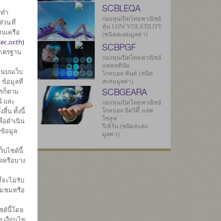
SCBLEQA
รทำ
กองทุนเปิดไทยพาณิชย์
่วนที่
หุ้น LOW VOLATILITY
านเครือ
(ชนิดสะสมมูลค่า)
ec.or.th)
SCBPGF
มาตรฐาน
กองทุนเปิดไทยพาณิชย์
แพลทตินัม
-
นบนเว็บ
โกลบอล ฟันด์ (ชนิด
้อมูลที่
สะสมมูลค่า)
SCBGEARA
ไรก็ตาม
์ และ
กองทุนเปิดไทยพาณิชย์
3
น ทั้งนี้
โกลบอล อิควิตี้ แอพ
โซลูท
ื่อดำเนิน
รีเทิร์น (ชนิดสะสม
ข้อมูล
มูลค่า)
ทธิ
บไซด์นี้
มดหรือบาง
78
่จะไม่รับ
่ยมชมหรือ
3
ด์นี้โดย
569
 เงื่อนไข