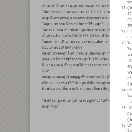
ww
เน้นลงทุนในหน่วยลงทุนของกองทุนรวมต่างประเทศเพียงกองท
ผู
ได้แก่ VanEck Semiconductor UCITS ETF (กองทุนหลัก) สกุ
ธุ
ลงทุนในตราสารทุน ตราสาร depository receipts ที่จดทะเบี
กำ
ในอุตสาหกรรม Semiconductor ใช้กลยุทธ์การลงทุนแบบ Replica
ข่
ในตราสารทุน American depository receipts (ADRs) และ Global
กา
เป็นส่วนประกอบในดัชนี MVIS US Listed Semiconductor 10%
กา
ให้ผลการดำเนินงานของกองทุนก่อนหักค่าธรรมเนียมและค่าใ
ใน
ตอบแทนของดัชนีดังกล่าว
ไซ
กองทุนอาจลงทุนในหน่วยลงทุนของกองทุนรวม หรือกองทุนร
น่
(กอง1) หรือทรัสต์เพื่อการลงทุนในอสังหาริมทรัพย์ (REITs)
บร
พื้นฐาน (infra) ซึ่งอยู่ภายใต้การจัดการของบริษัทจัดการใน
คว
NAV
หา
กองทุนอาจลงทุนในสัญญาซื้อขายล่วงหน้า (Derivatives) เพื่
กา
บริหารการลงทุน (Efficient portfolio management) และ/หรือ
อื
ป้องกันความเสี่ยงจากอัตราแลกเปลี่ยน (Hedging) ตามดุลยพ
บร
โด
*คำเตือน: ผู้ลงทุนควรศึกษาข้อมูลเกี่ยวกับสิทธิประโยชน์ทางภ
ส่
ลงทุนด้วย*
บร
ผิ
ผู
บร
ไม