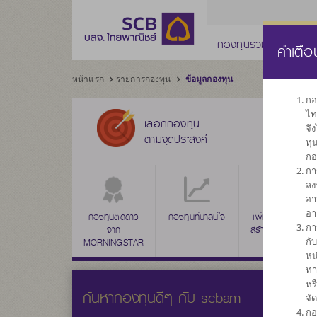
กองทุนรวม
กองทุ
คำเตือ
หน้าแรก
รายการกองทุน
ข้อมูลกองทุน
กอ
ไท
เลือกกองทุน
จึ
ตามจุดประสงค์
ทุ
กอ
กา
ลง
อา
อา
กองทุนติดดาว
กองทุนรวมตลาด
กองทุนที่น่าสนใจ
กองทุนรวม
เพิ่มค่าเงินลงทุน
กา
จาก
เงิน
ตราสารหนี้
สร้างผลตอบแทน
กั
MORNINGSTAR
ระยะยาว
หน
ท่
หร
ค้นหากองทุนดีๆ กับ scbam
จั
กอ