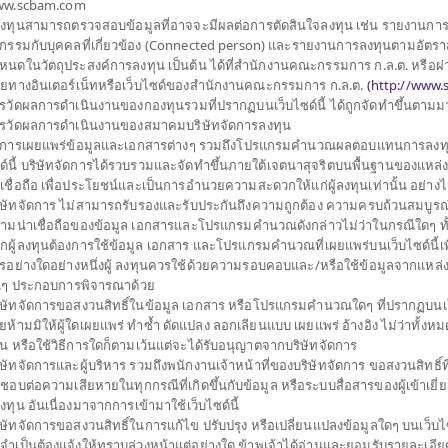
w.scbam.com
ประเภทกองทุนย่อย
ุนเดียว (Feeder Fund)
้ลงทุนสามารถตรวจสอบข้อมูลที่อาจจะมีผลต่อการตัดสินใจลงทุน เช่น รายงานกา
จำนวนเงินลงทุนโครงการ
10,000 ล้าน
ลเงิน USD กองทุนหลัก
รกรรมกับบุคคลที่เกี่ยวข้อง (Connected person) และรายงานการลงทุนตามอัตราส
วันที่จดทะเบียนกองทุน
วันที่ 15 มิ.ย. 2564
ยนในตลาดหลักทรัพย์สหรัฐ
หนดในวัตถุประสงค์การลงทุน เป็นต้น ได้ที่สำนักงานคณะกรรมการ ก.ล.ต. หรือผ่
tion Strategy ซึ่งลงทุน
ายทางอินเตอร์เน็ทหรือเว็บไซด์ของสำนักงานคณะกรรมการ ก.ล.ต.
(
http://www.s
วันที่ครบอายุกองทุน
N/A
 depository receipts ที่
รวัดผลการดำเนินงานของกองทุนรวมที่ปรากฏบนเว็บไซด์นี้ ได้ถูกจัดทำขึ้นตาม
 Capped ESG Index เพื่อ
รวัดผลการดำเนินงานของสมาคมบริษัทจัดการลงทุน
ช้จ่ายใกล้เคียงกับผล
การเผยแพร่ข้อมูลและเอกสารต่างๆ รวมถึงโปรแกรมคำนวณผลตอบแทนการลงทุ
ราคาขาย
ด์นี้ บริษัทจัดการได้รวบรวมและจัดทำขึ้นภายใต้เจตนาสุจริตบนพื้นฐานของแหล่ง ข
วมอสังหาริมทรัพย์
าเชื่อถือ เพื่อประโยชน์และเป็นการอำนวยความสะดวกให้แก่ผู้ลงทุนเท่านั้น อย่าง
 หรือกองทุนรวมโครงสร้าง
ิษัทจัดการ ไม่สามารถรับรองและรับประกันถึงความถูกต้อง ความครบถ้วนสมบูรณ
สัดส่วนไม่เกิน 20% ของ
28.891
ามน่าเชื่อถือของข้อมูล เอกสารและโปรแกรมคำนวณดังกล่าวไม่ว่าในกรณีใดๆ ทั้งสิ้
ราคาซื้อคืน
กผู้ลงทุนต้องการใช้ข้อมูล เอกสาร และโปรแกรมคำนวณที่เผยแพร่บนเว็บไซด์นี้เพ
อเพิ่มประสิทธิภาพการ
รอย่างใดอย่างหนึ่งผู้ ลงทุนควรใช้ด้วยความรอบคอบและ/หรือใช้ข้อมูลจากแหล่ง
การบริหารความเสี่ยง โดย
่นๆ ประกอบการพิจารณาด้วย
มูลค่าทรัพย์สินสุ
ินิจของผู้จัดการกองทุน
ิษัทจัดการขอสงวนสิทธิ์ในข้อมูล เอกสาร หรือโปรแกรมคำนวณใดๆ ที่ปรากฏบนเว็
ยห้ามมิให้ผู้ใดเผยแพร่ ทำซ้ำ ดัดแปลง ลอกเลียนแบบ เผยแพร่ อ้างอิง ไม่ว่าทั้งห
919,372,143.
าษีที่ระบุไว้ในคู่มือการ
วน หรือใช้วิธีการใดก็ตามเว้นแต่จะได้รับอนุญาตจากบริษัทจัดการ
ิษัทจัดการและผู้บริหาร รวมถึงพนักงานเจ้าหน้าที่ของบริษัทจัดการ ขอสงวนสิทธิ์ที
ดชอบต่อความเสียหายในทุกกรณีที่เกิดขึ้นกับข้อมูล หรือระบบสื่อสารของผู้เข้าเยี
28.891
้ลงทุน อันเนื่องมาจากการเข้ามาใช้เว็บไซด์นี้
มูลค่าหน่วยลงทุน
ิษัทจัดการขอสงวนสิทธิ์ในการแก้ไข ปรับปรุง หรือเปลี่ยนแปลงข้อมูลใดๆ บนเว็บไซ
ณ วันที่ 6 ส.ค. 2
่จำเป็นต้องแจ้งให้ทราบล่วงหน้าแต่อย่างใด ข้าพเจ้าได้อ่านและยอมรับรายละเอียด