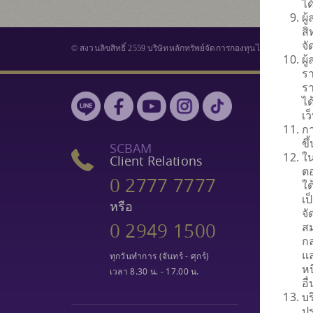
ได
ผู
สิ
จ
© สงวนลิขสิทธิ์ 2559 บริษัทหลักทรัพย์จัดการกองทุนไทยพาณิชย์ จำ
ผู
รา
ร
กองทุนร
ได
เ
เลือกกองทุน
กา
ข
มูลค่าหน่วยล
SCBAM
ใ
Client Relations
ผลการดำเนิน
ตอ
0 2777 7777
เปรียบเทียบก
ใต
เป
ประวัติการจ่า
หรือ
จ
รายงานกองทุ
0 2949 1500
ส
ดาวน์โหลดเอ
กล
แล
กองทุนรวม
ทุกวันทำการ (จันทร์ - ศุกร์)
หน
เวลา 8.30 น. - 17.00 น.
ธุรกิจทรัสตี
อ
บร
ปร