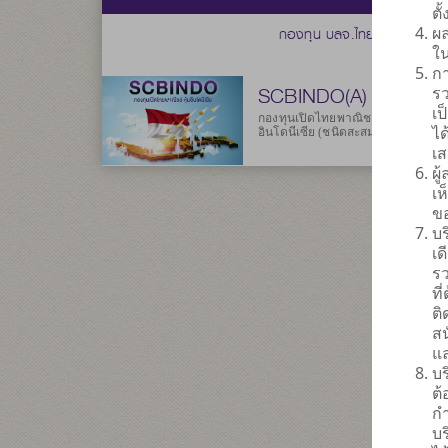
ตั
ผล
กองทุน บลจ.ไทยพาณิชย์
ใ
กา
SCBINDO(A)
รว
เ
กองทุนเปิดไทยพาณิชย์ หุ้น
ได
อินโดนีเซีย (ชนิดสะสมมูลค่า)
เ
ผู
เ
ข
บร
เด
รว
ที
ติ
สน
แ
บร
ต
กำ
บ