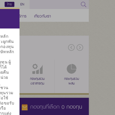
ไทย
EN
ช่องทางบริการ
เกี่ยวกับเรา
ทหลัก
ระผูกพัน
งกองทุน
ิษัทหลัก
ุน ผู้
็ได้
ายคืน
น่วย
่าง
ุนรวมดัชนี
ลดหย่อนภาษี
กองทุนรวม
ลดหย่อนภาษี
กองทุนรวม
ลดหย่อนภาษี
กองทุนรวม
กองทุนส
(SSF)
ตราสารทุน
(RMF)
ผสม
(THAI ESG)
ทรัพย์สินทางเลื
ประ
ี้ชวน
งทุนรวม
่อใช้
่อขอรับ
กองทุนที่เลือก
กองทุน
0
หรือ
ารแต่ง