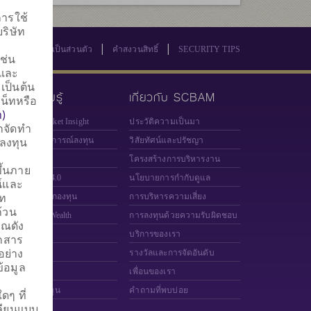
ารใช้
บริษัท
|
|
นโยบายความเป็นส่วนตัว
คำสงวนสิทธิ์
SECURITY TIPS
ช่น
 และ
เป็นต้น
คลังความรู้
เกี่ยวกับ SCBAM
น็ทหรือ
h)
SCBAM Market Insight
ประวัติความเป็นมา
กจัดทำ
ลงทุน
อัพเดทสถานการณ์ลงทุน
วิสัยทัศน์และปรัชญา
Fund Finder
โครงสร้างการบริหารงาน
ึ้นภาย
Money DIY 4.0
นโยบายการกำกับดูแล
น์และ
ัท
คุยเฟื่องเรื่องกองทุน
การบริหารความเสี่ยง
้วน
World Wide Wealth
การลงทุนด้วยความรับผิดชอบ
วณดัง
CMO Talk
บริการของเรา
อกสาร
อย่าง
CIO Talk
รางวัลและการจัดอันดับ
้อมูล
COO Talk
เพื่อนของเรา
มิสเตอร์กองทุน
คำถามที่พบบ่อย
ๆ ที่
เลียนแบบ
คลังวีดีโอ