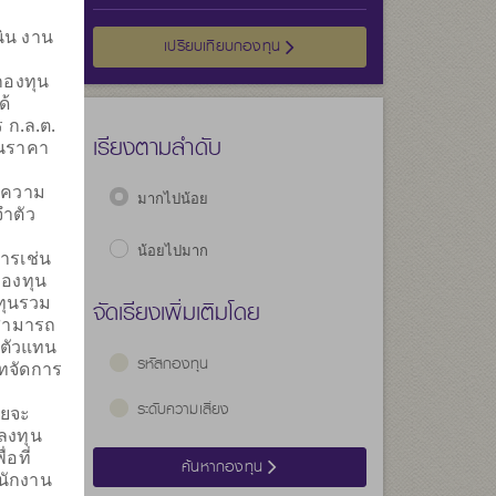
นิน งาน
เลือก
เปรียบเทียบกองทุน
กองทุน
ด้
ก.ล.ต.
เรียงตามลำดับ
ันราคา
ับความ
มากไปน้อย
ำตัว
น้อยไปมาก
การเช่น
อกองทุน
ทุนรวม
จัดเรียงเพิ่มเติมโดย
นสามารถ
งตัวแทน
รหัสกองทุน
ัทจัดการ
ระดับความเสี่ยง
ดยจะ
ลงทุน
อที่
ค้นหากองทุน
นักงาน