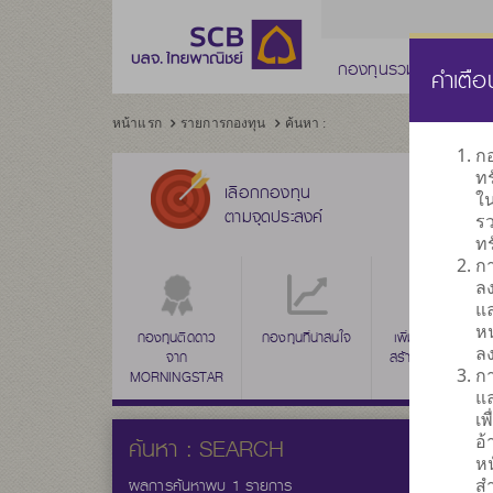
กองทุนรวม
กองทุ
คำเตือ
หน้าแรก
รายการกองทุน
ค้นหา :
กอ
ทร
เลือกกองทุน
ใ
ตามจุดประสงค์
รว
ทร
กา
ลง
แล
ห
กองทุนติดดาว
กองทุนที่น่าสนใจ
เพิ่มค่าเงินลงทุน
ลง
จาก
สร้างผลตอบแทน
กา
MORNINGSTAR
ระยะยาว
แล
เพ
อ้
ค้นหา : SEARCH
หน
ผลการค้นหาพบ 1 รายการ
สำ