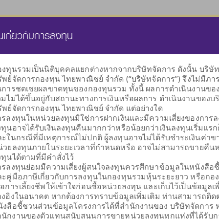
นส่วนบุคคล
กองทุนสำรองเลี้ยงชีพ
ธุรกิจทรัสตี
คลังความรู้
นเกี่ยวกับการลงทุน
งทุนรวมเป็นนิติบุคคลแยกต่างหากจากบริษัทจัดการ ดังนั้น บริษั
ัพย์จัดการกองทุน ไทยพาณิชย์ จำกัด (“บริษัทจัดการ”) จึงไม่มีภา
เลือกกองทุน
นการชดเชยผลขาดทุนของกองทุนรวม ทั้งนี้ ผลการดำเนินงานขอ
ตามนโยบายการลงทุน
มไม่ได้ขึ้นอยู่กับสถานะทางการเงินหรือผลการ ดำเนินงานของบร
ัพย์จัดการกองทุน ไทยพาณิชย์ จำกัด แต่อย่างใด
รลงทุนในหน่วยลงทุนมิใช่การฝากเงินและมีความเสี่ยงของการลงท
ทุนอาจได้รับเงินลงทุนคืนมากกว่าหรือน้อยกว่าเงินลงทุนเริ่มแรกก
ะในกรณีที่มีเหตุการณ์ไม่ปกติ ผู้ลงทุนอาจไม่ได้รับชำระเงินค่าข
น่วยลงทุนภายในระยะเวลาที่กำหนดหรือ อาจไม่สามารถขายคืนห
ผันผวนต่ำ
กระจายการลงทุน
กองทุนรวมตลาด
รับเงินปันผล
กองทุนรวม
รับเงินคืนระหว
กองท
ทุนได้ตามที่มีคำสั่งไว้
รักษาเงินลงทุน
หลายสินทรัพย์
เงิน
ตราสารหนี้
การลงทุน
รลงทุนย่อมมีความเสี่ยงผู้สนใจลงทุนควรศึกษาข้อมูลในหนังสือช
ะคู่มือภาษีเกี่ยวกับการลงทุนในกองทุนรวมหุ้นระยะยาว หรือกอ
ื่อการเลี้ยงชีพให้เข้าใจก่อนซื้อหน่วยลงทุน และเก็บไว้เป็นข้อมูลเพื
างอิงในอนาคต หากต้องการทราบข้อมูลเพิ่มเติม ท่านสามารถติดต
ังสือชี้ชวนส่วนข้อมูลโครงการได้ที่สำนักงานของ บริษัทจัดการ 
นักงานของตัวแทนสนับสนุนการขายหน่วยลงทุนทุกแห่งที่ได้รับก