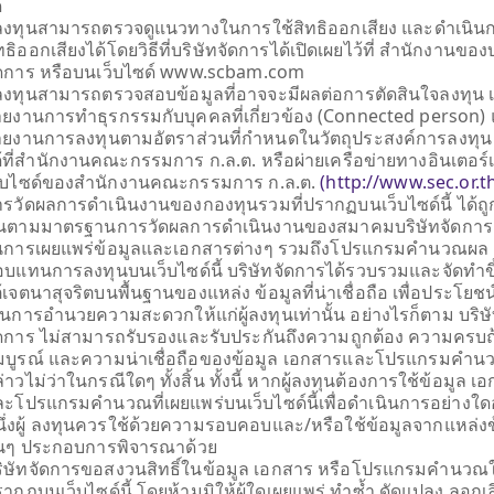
้
้ลงทุนสามารถตรวจดูแนวทางในการใช้สิทธิออกเสียง และดำเนินก
ทธิออกเสียงได้โดยวิธีที่บริษัทจัดการได้เปิดเผยไว้ที่ สำนักงานของ
ัดการ หรือบนเว็บไซด์ www.scbam.com
กัด
้ลงทุนสามารถตรวจสอบข้อมูลที่อาจจะมีผลต่อการตัดสินใจลงทุน เ
ยงานการทำธุรกรรมกับบุคคลที่เกี่ยวข้อง (Connected person)
ายงานการลงทุนตามอัตราส่วนที่กำหนดในวัตถุประสงค์การลงทุน 
วม
กองทุนส่วนบุคคล
กองทุนสำรอง
้ที่สำนักงานคณะกรรมการ ก.ล.ต. หรือผ่ายเครือข่ายทางอินเตอร์เ
เลี้ยงชีพ
ว็บไซด์ของสำนักงานคณะกรรมการ ก.ล.ต.
(http://www.sec.or.t
เกี่ยวกับกองทุนส่วนบุคคล
รวัดผลการดำเนินงานของกองทุนรวมที่ปรากฏบนเว็บไซด์นี้ ได้ถู
เกี่ยวกับกองทุนสำรองเลี้ยงชีพ
ึ้นตามมาตรฐานการวัดผลการดำเนินงานของสมาคมบริษัทจัดการ
งทุน (NAV)
กองทุนส่วนบุคคล โดย บลจ.
นการเผยแพร่ข้อมูลและเอกสารต่างๆ รวมถึงโปรแกรมคำนวณผล
กองทุนสำรองเลี้ยงชีพ
ไทยพาณิชย์
งาน
บแทนการลงทุนบนเว็บไซด์นี้ บริษัทจัดการได้รวบรวมและจัดทำข
โดย บลจ.ไทยพาณิชย์
ข่าวสารและกิจกรรม
องทุน
้เจตนาสุจริตบนพื้นฐานของแหล่ง ข้อมูลที่น่าเชื่อถือ เพื่อประโยช
ข่าวสารและกิจกรรม
็นการอำนวยความสะดวกให้แก่ผู้ลงทุนเท่านั้น อย่างไรก็ตาม บริษ
สาระน่ารู้
ยปันผล
ัดการ ไม่สามารถรับรองและรับประกันถึงความถูกต้อง ความครบถ
สาระน่ารู้
SCBAM
Private Fund Online
นรวม
มบูรณ์ และความน่าเชื่อถือของข้อมูล เอกสารและโปรแกรมคำน
Newsletter
กสาร
่าวไม่ว่าในกรณีใดๆ ทั้งสิ้น ทั้งนี้ หากผู้ลงทุนต้องการใช้ข้อมูล เ
สรุปข้อมูลสำคัญของนโยบาย
ะโปรแกรมคำนวณที่เผยแพร่บนเว็บไซด์นี้เพื่อดำเนินการอย่างใด
ึ่งผู้ ลงทุนควรใช้ด้วยความรอบคอบและ/หรือใช้ข้อมูลจากแหล่งข
การลงทุน
ื่นๆ ประกอบการพิจารณาด้วย
ดาวน์โหลดเอกสาร
ิษัทจัดการขอสงวนสิทธิ์ในข้อมูล เอกสาร หรือโปรแกรมคำนวณใด
กองทุนสำรองเลี้ยงชีพ
ากฏบนเว็บไซด์นี้ โดยห้ามมิให้ผู้ใดเผยแพร่ ทำซ้ำ ดัดแปลง ลอก