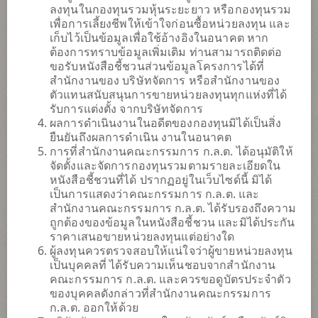
ลงทุนในกองทุนรวมหุ้นระยะยาว หรือกองทุนรวม
6
ระดับความเสี่ยง
เพื่อการเลี้ยงชีพให้เข้าใจก่อนซื้อหน่วยลงทุน และ
เก็บไว้เป็นข้อมูลเพื่อใช้อ้างอิงในอนาคต หาก
ต้องการทราบข้อมูลเพิ่มเติม ท่านสามารถติดต่อ
16.0927
NAV ประจำวัน
ขอรับหนังสือชี้ชวนส่วนข้อมูลโครงการได้ที่
สำนักงานของ บริษัทจัดการ หรือสำนักงานของ
(ตามสกุลเงินของกองทุน)
ณ วันที่ 4 ส.ค. 2569
ตัวแทนสนับสนุนการขายหน่วยลงทุนทุกแห่งที่ได้
รับการแต่งตั้ง จากบริษัทจัดการ
SCBRMCTECH
ผลการดำเนินงานในอดีตของกองทุนมิได้เป็นสิ่ง
ยืนยันถึงผลการดำเนิน งานในอนาคต
กองทุนเปิดไทยพาณิชย์ China Technology เพื่อการเลี้ยงชีพ
การที่สำนักงานคณะกรรมการ ก.ล.ต. ได้อนุมัติให้
จัดตั้งและจัดการกองทุนรวมตามรายละเอียดใน
หนังสือชี้ชวนที่ได้ ปรากฏอยู่ในเว็บไซด์นี้ มิได้
7
ระดับความเสี่ยง
เป็นการแสดงว่าคณะกรรมการ ก.ล.ต. และ
สำนักงานคณะกรรมการ ก.ล.ต. ได้รับรองถึงความ
ถูกต้องของข้อมูลในหนังสือชี้ชวน และมิได้ประกัน
6.0814
NAV ประจำวัน
ราคาเสนอขายหน่วยลงทุนแต่อย่างใด
(ตามสกุลเงินของกองทุน)
ผู้ลงทุนควรตรวจสอบให้แน่ใจว่าผู้ขายหน่วยลงทุน
ณ วันที่ 4 ส.ค. 2569
เป็นบุคคลที่ ได้รับความเห็นชอบจากสำนักงาน
คณะกรรมการ ก.ล.ต. และควรขอดูบัตรประจำตัว
SCBRMCLEAN(A)
ของบุคคลดังกล่าวที่สำนักงานคณะกรรมการ
ก.ล.ต. ออกให้ด้วย
กองทุนเปิดไทยพาณิชย์ Global Clean Energy เพื่อการเลี้ยงชีพ