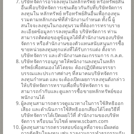
บริษัทจัดการอาจลงทุนในหลักทรัพย์ หรือทรัพย์สิน
(ชนิดสะสมมูลค่า)
อื่นเพื่อบริษัทจัดการเช่นเดียวกันกับที่บริษัทจัดการ
ลงทุนใน หลักทรัพย์ หรือทรัพย์สินอื่นเพื่อกองทุน
6
ระดับความเสี่ยง
รวมตามหลักเกณฑ์ที่สำนักงานกำหนด ทั้งนี้ ผู้
สนใจจะลงทุนในกองทุนรวมที่ต้องการทราบราย
ละเอียดข้อมูลการลงทุนเพื่อ บริษัทจัดการ ท่าน
7.5285
NAV ประจำวัน
สามารถติดต่อขอดูข้อมูลได้ที่สำนักงานของบริษัท
จัดการ หรือสำนักงานของตัวแทนสนับสนุนการซื้อ
(ตามสกุลเงินของกองทุน)
ณ วันที่ 3 ส.ค. 2569
ขายหน่วยลงทุนทุกแห่งที่ได้รับการแต่ง ตั้งจาก
บริษัทจัดการ และสำนักงานคณะกรรมการ ก.ล.ต.
บริษัทจัดการอนุญาตให้พนักงานลงทุนในหลัก
SCBRMUSA(A)
ทรัพย์เพื่อตนเองได้โดยจะ ต้องปฏิบัติตมจรรยา
กองทุนเปิดไทยพาณิชย์ หุ้นยูเอส แอคทีฟ เพื่อการเลี้ยงชีพ (ชนิด
บรรณและประกาศต่างๆ ที่สมาคมบริษัทจัดการ
สะสมมูลค่า)
ลงทุนกำหนด และจะต้องเปิดเผยการลงทุนดังกล่าว
ให้บริษัทจัดการทราบเพื่อที่บริษัทจัดการ จะ
สามารถกำกับและดูแลการซื้อขายหลักทรัพย์ของ
6
ระดับความเสี่ยง
พนักงานได้
ผู้ลงทุนสามารถตรวจดูแนวทางในการใช้สิทธิออก
เสียง และดำเนินการใช้สิทธิออกเสียงได้โดยวิธีที่
18.0442
NAV ประจำวัน
บริษัทจัดการได้เปิดเผยไว้ที่ สำนักงานของบริษัท
(ตามสกุลเงินของกองทุน)
จัดการ หรือบนเว็บไซด์ www.scbam.com
ณ วันที่ 4 ส.ค. 2569
ผู้ลงทุนสามารถตรวจสอบข้อมูลที่อาจจะมีผลต่อ
การตัดสินใจลงทุน เช่น รายงานการทำธุรกรรมกับ