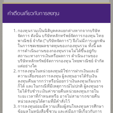
คำเตือนเกี่ยวกับการลงทุน
ไทย
EN
กองทุนรวมเป็นนิติบุคคลแยกต่างหากจากบริษัท
จัดการ ดังนั้น บริษัทหลักทรัพย์จัดการกองทุน ไทย
หน้าแรก
รายการกองทุน
กองทุนรวมเพื่อการเลี้ยงชีพ
ลงทุนในต่าง
พาณิชย์ จำกัด (“บริษัทจัดการ”) จึงไม่มีภาระผูกพัน
ประเทศ
ในการชดเชยผลขาดทุนของกองทุนรวม ทั้งนี้ ผล
การดำเนินงานของกองทุนรวมไม่ได้ขึ้นอยู่กับ
สถานะทางการเงินหรือผลการ ดำเนินงานของ
กองทุนรวมเพื่อการเลี้ยงชีพ
บริษัทหลักทรัพย์จัดการกองทุน ไทยพาณิชย์ จำกัด
ลงทุนในต่างประเทศ
แต่อย่างใด
การลงทุนในหน่วยลงทุนมิใช่การฝากเงินและมี
ความเสี่ยงของการลงทุน ผู้ลงทุนอาจได้รับเงิน
ลงทุนคืนมากกว่าหรือน้อยกว่าเงินลงทุนเริ่มแรก
ก็ได้ และในกรณีที่มีเหตุการณ์ไม่ปกติ ผู้ลงทุนอาจ
ไม่ได้รับชำระเงินค่าขายคืนหน่วยลงทุนภายใน
ระยะเวลาที่กำหนดหรือ อาจไม่สามารถขายคืน
SCBRMLEQ
หน่วยลงทุนได้ตามที่มีคำสั่งไว้
กองทุนเปิดไทยพาณิชย์หุ้น Low Volatility เพื่อการเลี้ยงชีพ
การลงทุนย่อมมีความเสี่ยงผู้สนใจลงทุนควรศึกษา
ข้อมูลในหนังสือชี้ชวน และคู่มือภาษีเกี่ยวกับการ