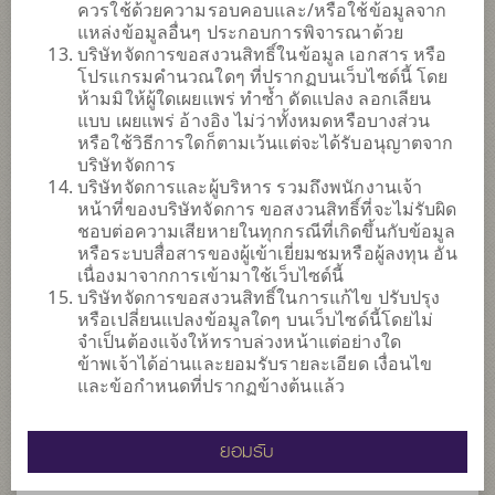
ควรใช้ด้วยความรอบคอบและ/หรือใช้ข้อมูลจาก
ณ วันที่ 4 ส.ค. 2569
แหล่งข้อมูลอื่นๆ ประกอบการพิจารณาด้วย
บริษัทจัดการขอสงวนสิทธิ์ในข้อมูล เอกสาร หรือ
SCBRMCHA
โปรแกรมคำนวณใดๆ ที่ปรากฏบนเว็บไซด์นี้ โดย
ห้ามมิให้ผู้ใดเผยแพร่ ทำซ้ำ ดัดแปลง ลอกเลียน
กองทุนเปิดไทยพาณิชย์หุ้นจีนเอแชร์ เพื่อการเลี้ยงชีพ
แบบ เผยแพร่ อ้างอิง ไม่ว่าทั้งหมดหรือบางส่วน
หรือใช้วิธีการใดก็ตามเว้นแต่จะได้รับอนุญาตจาก
6
ระดับความเสี่ยง
บริษัทจัดการ
บริษัทจัดการและผู้บริหาร รวมถึงพนักงานเจ้า
หน้าที่ของบริษัทจัดการ ขอสงวนสิทธิ์ที่จะไม่รับผิด
8.6707
ชอบต่อความเสียหายในทุกกรณีที่เกิดขึ้นกับข้อมูล
NAV ประจำวัน
หรือระบบสื่อสารของผู้เข้าเยี่ยมชมหรือผู้ลงทุน อัน
(ตามสกุลเงินของกองทุน)
ณ วันที่ 5 ส.ค. 2569
เนื่องมาจากการเข้ามาใช้เว็บไซด์นี้
บริษัทจัดการขอสงวนสิทธิ์ในการแก้ไข ปรับปรุง
หรือเปลี่ยนแปลงข้อมูลใดๆ บนเว็บไซด์นี้โดยไม่
SCBRMPOP
จำเป็นต้องแจ้งให้ทราบล่วงหน้าแต่อย่างใด
ข้าพเจ้าได้อ่านและยอมรับรายละเอียด เงื่อนไข
กองทุนเปิดไทยพาณิชย์
Global Sustainable Population Trend เพื่อการเลี้ยงชีพ
และข้อกำหนดที่ปรากฏข้างต้นแล้ว
6
ระดับความเสี่ยง
ยอมรับ