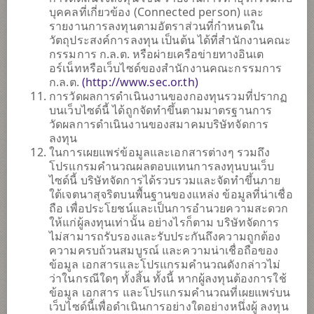
SCBRMGHC
บุคคลที่เกี่ยวข้อง (Connected person) และ
รายงานการลงทุนตามอัตราส่วนที่กำหนดใน
กองทุนเปิดไทยพาณิชย์ โกลบอล
วัตถุประสงค์การลงทุน เป็นต้น ได้ที่สำนักงานคณะ
เฮลธ์แคร์ เพื่อการเลี้ยงชีพ
กรรมการ ก.ล.ต. หรือผ่ายเครือข่ายทางอินเต
อร์เน็ทหรือเว็บไซด์ของสำนักงานคณะกรรมการ
7
ระดับความเสี่ยง
ก.ล.ต.
(http://www.sec.or.th)
การวัดผลการดำเนินงานของกองทุนรวมที่ปรากฏ
บนเว็บไซด์นี้ ได้ถูกจัดทำขึ้นตามมาตรฐานการ
18.5035
NAV ประจำวัน
วัดผลการดำเนินงานของสมาคมบริษัทจัดการ
ลงทุน
(ตามสกุลเงินของกองทุน)
ณ วันที่ 3 ส.ค. 2569
ในการเผยแพร่ข้อมูลและเอกสารต่างๆ รวมถึง
โปรแกรมคำนวณผลตอบแทนการลงทุนบนเว็บ
ไซด์นี้ บริษัทจัดการได้รวบรวมและจัดทำขึ้นภาย
SCBRMMLCA
ใต้เจตนาสุจริตบนพื้นฐานของแหล่ง ข้อมูลที่น่าเชื่อ
กองทุนเปิดไทยพาณิชย์ Machine Learning China All Share เพื่อ
ถือ เพื่อประโยชน์และเป็นการอำนวยความสะดวก
การเลี้ยงชีพ
ให้แก่ผู้ลงทุนเท่านั้น อย่างไรก็ตาม บริษัทจัดการ
ไม่สามารถรับรองและรับประกันถึงความถูกต้อง
6
ระดับความเสี่ยง
ความครบถ้วนสมบูรณ์ และความน่าเชื่อถือของ
ข้อมูล เอกสารและโปรแกรมคำนวณดังกล่าวไม่
ว่าในกรณีใดๆ ทั้งสิ้น ทั้งนี้ หากผู้ลงทุนต้องการใช้
ข้อมูล เอกสาร และโปรแกรมคำนวณที่เผยแพร่บน
8.3634
NAV ประจำวัน
เว็บไซด์นี้เพื่อดำเนินการอย่างใดอย่างหนึ่งผู้ ลงทุน
(ตามสกุลเงินของกองทุน)