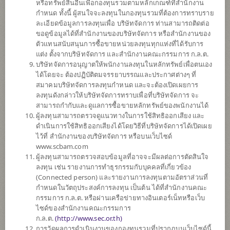
หรือทรัพย์สินอื่นเพื่อกองทุนรวมตามหลักเกณฑ์ที่สำนักงาน
กำหนด ทั้งนี้ ผู้สนใจจะลงทุนในกองทุนรวมที่ต้องการทราบราย
ละเอียดข้อมูลการลงทุนเพื่อ บริษัทจัดการ ท่านสามารถติดต่อ
ตั้งแต่ต้นปี
ขอดูข้อมูลได้ที่สำนักงานของบริษัทจัดการ หรือสำนักงานของ
0
ตัวแทนสนับสนุนการซื้อขายหน่วยลงทุนทุกแห่งที่ได้รับการ
แต่ง ตั้งจากบริษัทจัดการ และสำนักงานคณะกรรมการ ก.ล.ต.
ข้อมูล ณ
บริษัทจัดการอนุญาตให้พนักงานลงทุนในหลักทรัพย์เพื่อตนเอง
ได้โดยจะ ต้องปฏิบัติตมจรรยาบรรณและประกาศต่างๆ ที่
มูลค่าหน่วยลงทุน
สมาคมบริษัทจัดการลงทุนกำหนด และจะต้องเปิดเผยการ
9.7008
ลงทุนดังกล่าวให้บริษัทจัดการทราบเพื่อที่บริษัทจัดการ จะ
สามารถกำกับและดูแลการซื้อขายหลักทรัพย์ของพนักงานได้
0.0411
ผู้ลงทุนสามารถตรวจดูแนวทางในการใช้สิทธิออกเสียง และ
ดำเนินการใช้สิทธิออกเสียงได้โดยวิธีที่บริษัทจัดการได้เปิดเผย
ข้อมูล ณ วันที่ 5 ส.ค. 2569
ไว้ที่ สำนักงานของบริษัทจัดการ หรือบนเว็บไซด์
www.scbam.com
*ตามสกุลเงินของกองทุน
ผู้ลงทุนสามารถตรวจสอบข้อมูลที่อาจจะมีผลต่อการตัดสินใจ
ลงทุน เช่น รายงานการทำธุรกรรมกับบุคคลที่เกี่ยวข้อง
ข้อมูลสรุป
(Connected person) และรายงานการลงทุนตามอัตราส่วนที่
กำหนดในวัตถุประสงค์การลงทุน เป็นต้น ได้ที่สำนักงานคณะ
กรรมการ ก.ล.ต. หรือผ่านเครือข่ายทางอินเตอร์เน็ทหรือเว็บ
ผลการ
ดำเนินงาน
ไซด์ของสำนักงานคณะกรรมการ
ก.ล.ต.
(
http://www.sec.or.th)
ข้อมูลการ
สั่งซื้อขาย
การวัดผลการดำเนินงานของกองทุนรวมที่ปรากฏบนเว็บไซด์นี้