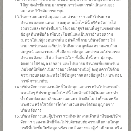
ได้ถูกจัดทำขึ้นตามมาตรฐานการวัดผลการดำเนินงานของ
ดาวน์โหลด
เอกสาร
สมาคมบริษัทจัดการลงทุน
ในการเผยแพร่ข้อมูลและเอกสารต่างๆ รวมถึงโปรแกรม
ปฏิทิน
วันหยุด
คำนวณผลตอบแทนการลงทุนบนเว็บไซด์นี้ บริษัทจัดการได้
รวบรวมและจัดทำขึ้นภายใต้เจตนาสุจริตบนพื้นฐานของแหล่ง
นโยบาย
ข้อมูลที่น่าเชื่อถือ เพื่อประโยชน์และเป็นการอำนวยความ
สะดวกให้แก่ผู้ลงทุนเท่านั้น อย่างไรก็ตาม บริษัทจัดการ ไม่
สามารถรับรองและรับประกันถึงความถูกต้อง ความครบถ้วน
ลงทุนในหน่วยลงทุนของกองทุนรวมต่างประเทศอย่างน้อย 2 กองทุน
สมบูรณ์ และความน่าเชื่อถือของข้อมูล เอกสารและโปรแกรม
เช่น หน่วย CIS หน่วยของกองทุนอีทีเอฟ (ETF) เป็นต้น ที่เน้นลงทุนใน
คำนวณดังกล่าวไม่ว่าในกรณีใดๆ ทั้งสิ้น ทั้งนี้ หากผู้ลงทุน
หลักทรัพย์หรือตราสารของบริษัทที่ได้ประโยชน์จากการประกอบธุรกิจ
ต้องการใช้ข้อมูล เอกสาร และโปรแกรมคำนวณที่เผยแพร่บน
ที่เกี่ยวข้องกับการท่องเที่ยวและสันทนาการ อาทิ กลุ่มธุรกิจโรงแรม
เว็บไซด์นี้เพื่อดำเนินการอย่างใดอย่างหนึ่งผู้ ลงทุนควรใช้ด้วย
กลุ่มธุรกิจสายการบิน กลุ่มธุรกิจการท่องเที่ยวที่ให้บริการเทคโนโลยี
ความรอบคอบและ/หรือใช้ข้อมูลจากแหล่งข้อมูลอื่นๆ ประกอบ
ผ่านช่องทางออนไลน์ เช่น บริการจองที่พัก ตั๋วเครื่องบิน บริการยาน
การพิจารณาด้วย
พาหนะ บริการเปรียบเทียบราคา และบริการข้อมูลคำปรึกษาด้านการ
บริษัทจัดการขอสงวนสิทธิ์ในข้อมูล เอกสาร หรือโปรแกรมคำ
ท่องเที่ยว โดยเฉลี่ยในรอบปีบัญชีไม่น้อยกว่า 80% ของ NAV
นวณใดๆ ที่ปรากฏบนเว็บไซด์นี้ โดยห้ามมิให้ผู้ใดเผยแพร่ ทำ
กองทุนอาจลงทุนในหน่วยลงทุนของกองทุนรวม หรือกองทุนรวม
ซ้ำ ดัดแปลง ลอกเลียนแบบ เผยแพร่ อ้างอิง ไม่ว่าทั้งหมดหรือ
อสังหาริมทรัพย์ (กอง1) หรือทรัสต์เพื่อการลงทุนในอสังหาริมทรัพย์
บางส่วน หรือใช้วิธีการใดก็ตามเว้นแต่จะได้รับอนุญาตจาก
(REITs) หรือกองทุนรวมโครงสร้างพื้นฐาน (infra) ซึ่งอยู่ภายใต้การ
บริษัทจัดการ
จัดการของบริษัทจัดการในสัดส่วนไม่เกิน 100% ของ NAV
บริษัทจัดการและผู้บริหาร รวมถึงพนักงานเจ้าหน้าที่ของบริษัท
กองทุนอาจลงทุนในสัญญาซื้อขายล่วงหน้า (Derivatives) เพื่อเพิ่ม
จัดการ ขอสงวนสิทธิ์ที่จะไม่รับผิดชอบต่อความเสียหายในทุก
ประสิทธิภาพการบริหารการลงทุน (Efficient portfolio management)
กรณีที่เกิดขึ้นกับข้อมูล หรือระบบสื่อสารของผู้เข้าเยี่ยมชมหรือ
และ/หรือการบริหารความเสี่ยง โดยป้องกันความเสี่ยงจากอัตราแลก