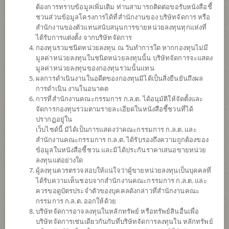
ต้องการทราบข้อมูลเพิ่มเติม ท่านสามารถติดต่อขอรับหนังสือชี้
ชวนส่วนข้อมูลโครงการได้ที่สำนักงานของ บริษัทจัดการ หรือ
สำนักงานของตัวแทนสนับสนุนการขายหน่วยลงทุนทุกแห่งที่
ได้รับการแต่งตั้ง จากบริษัทจัดการ
กองทุนรวมชนิดหน่วยลงทุน ณ วันทำการใด หากกองทุนไม่มี
มูลค่าหน่วยลงทุนในชนิดหน่วยลงทุนนั้น บริษัทจัดการจะแสดง
มูลค่าหน่วยลงทุนของกองทุนรวมนั้นแทน
ผลการดำเนินงานในอดีตของกองทุนมิได้เป็นสิ่งยืนยันถึงผล
การดำเนิน งานในอนาคต
การที่สำนักงานคณะกรรมการ ก.ล.ต. ได้อนุมัติให้จัดตั้งและ
กองทุนเปิดไทยพาณิชย์ Travel and Leisure
จัดการกองทุนรวมตามรายละเอียดในหนังสือชี้ชวนที่ได้
ปรากฏอยู่ใน
เว็บไซด์นี้ มิได้เป็นการแสดงว่าคณะกรรมการ ก.ล.ต. และ
(ชนิดช่องทางอิเล็กทรอนิกส์)
สำนักงานคณะกรรมการ ก.ล.ต. ได้รับรองถึงความถูกต้องของ
ข้อมูลในหนังสือชี้ชวน และมิได้ประกันราคาเสนอขายหน่วย
SCBTRAVEL(E)
ลงทุนแต่อย่างใด
ผู้ลงทุนควรตรวจสอบให้แน่ใจว่าผู้ขายหน่วยลงทุนเป็นบุคคลที่
ได้รับความเห็นชอบจากสำนักงานคณะกรรมการ ก.ล.ต. และ
SHARE
ควรขอดูบัตรประจำตัวของบุคคลดังกล่าวที่สำนักงานคณะ
กรรมการ ก.ล.ต. ออกให้ด้วย
ความเสี่ยงสูง
บริษัทจัดการอาจลงทุนในหลักทรัพย์ หรือทรัพย์สินอื่นเพื่อ
6
บริษัทจัดการเช่นเดียวกันกับที่บริษัทจัดการลงทุนใน หลักทรัพย์