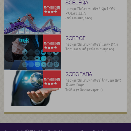
SCBLEQA
กองทุนเปิดไทยพาณิชย์ หุ้น LOW
VOLATILITY
(ชนิดสะสมมูลค่า)
SCBPGF
กองทุนเปิดไทยพาณิชย์ แพลทตินัม
โกลบอล ฟันด์ (ชนิดสะสมมูลค่า)
SCBGEARA
กองทุนเปิดไทยพาณิชย์ โกลบอล อิควิ
ตี้ แอพโซลูท
รีเทิร์น (ชนิดสะสมมูลค่า)