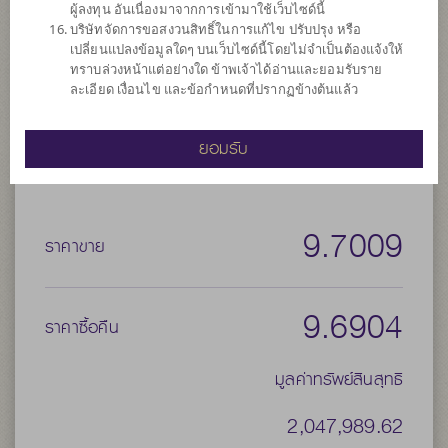
ผู้ลงทุน อันเนื่องมาจากการเข้ามาใช้เว็บไซด์นี้
เปลี่ยน (Hedging) ตามดุลยพินิจของผู้จัดการกองทุน
บริษัทจัดการขอสงวนสิทธิ์ในการแก้ไข ปรับปรุง หรือ
เปลี่ยนแปลงข้อมูลใดๆ บนเว็บไซด์นี้โดยไม่จำเป็นต้องแจ้งให้
ประเภทกองทุน
กองทุนที่ลงทุนในต่างประเทศ
ทราบล่วงหน้าแต่อย่างใด ข้าพเจ้าได้อ่านและยอมรับราย
ประเภทกองทุนย่อย
เน้นลงทุนในตราสารทุน
ละเอียด เงื่อนไข และข้อกำหนดที่ปรากฏข้างต้นแล้ว
จำนวนเงินลงทุนโครงการ
3,000 ล้าน
ยอมรับ
วันที่จดทะเบียนกองทุน
วันที่ 4 มิ.ย. 2564
วันที่ครบอายุกองทุน
N/A
9.7009
ราคาขาย
9.6904
ราคาซื้อคืน
มูลค่าทรัพย์สินสุทธิ
2,047,989.62