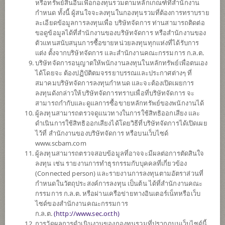
หรือทรัพย์สินอื่นเพื่อกองทุนรวมตามหลักเกณฑ์ที่สำนักงาน
6
กำหนด ทั้งนี้ ผู้สนใจจะลงทุนในกองทุนรวมที่ต้องการทราบราย
ละเอียดข้อมูลการลงทุนเพื่อ บริษัทจัดการ ท่านสามารถติดต่อ
ขอดูข้อมูลได้ที่สำนักงานของบริษัทจัดการ หรือสำนักงานของ
ตัวแทนสนับสนุนการซื้อขายหน่วยลงทุนทุกแห่งที่ได้รับการ
ตั้งแต่ต้นปี
แต่ง ตั้งจากบริษัทจัดการ และสำนักงานคณะกรรมการ ก.ล.ต.
+3.23%
บริษัทจัดการอนุญาตให้พนักงานลงทุนในหลักทรัพย์เพื่อตนเอง
ได้โดยจะ ต้องปฏิบัติตมจรรยาบรรณและประกาศต่างๆ ที่
สมาคมบริษัทจัดการลงทุนกำหนด และจะต้องเปิดเผยการ
ข้อมูล ณ
วันที่ 6 สิงหาคม 2569
ลงทุนดังกล่าวให้บริษัทจัดการทราบเพื่อที่บริษัทจัดการ จะ
มีเงินปันผล
สามารถกำกับและดูแลการซื้อขายหลักทรัพย์ของพนักงานได้
ผู้ลงทุนสามารถตรวจดูแนวทางในการใช้สิทธิออกเสียง และ
มูลค่าหน่วยลงทุน
ดำเนินการใช้สิทธิออกเสียงได้โดยวิธีที่บริษัทจัดการได้เปิดเผย
6.5301
ไว้ที่ สำนักงานของบริษัทจัดการ หรือบนเว็บไซด์
www.scbam.com
-0.0202
ผู้ลงทุนสามารถตรวจสอบข้อมูลที่อาจจะมีผลต่อการตัดสินใจ
ลงทุน เช่น รายงานการทำธุรกรรมกับบุคคลที่เกี่ยวข้อง
ข้อมูล ณ วันที่ 6 ส.ค. 2569
(Connected person) และรายงานการลงทุนตามอัตราส่วนที่
กำหนดในวัตถุประสงค์การลงทุน เป็นต้น ได้ที่สำนักงานคณะ
*ตามสกุลเงินของกองทุน
กรรมการ ก.ล.ต. หรือผ่านเครือข่ายทางอินเตอร์เน็ทหรือเว็บ
ไซด์ของสำนักงานคณะกรรมการ
ข้อมูลสรุป
ก.ล.ต.
(
http://www.sec.or.th)
การวัดผลการดำเนินงานของกองทุนรวมที่ปรากฏบนเว็บไซด์นี้