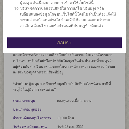
ผู้ลงทุน อันเนื่องมาจากการเข้ามาใช้เว็บไซด์นี้
(hydrogen fuel cell manufacturing) ธุรกิจโครงสร้างพื้นฐานด้านไฟฟ้า
บริษัทจัดการขอสงวนสิทธิ์ในการแก้ไข ปรับปรุง หรือ
(electric infrastructure businesses) และ/หรือเทคโนโลยีใหม่อื่นๆ ที่คาด
เปลี่ยนแปลงข้อมูลใดๆ บนเว็บไซด์นี้โดยไม่จำเป็นต้องแจ้งให้
ว่าจะเปลี่ยนแปลงการเดินทางและการขนส่งในอนาคต
ทราบล่วงหน้าแต่อย่างใด ข้าพเจ้าได้อ่านและยอมรับราย
กองทุนอาจลงทุนในหน่วยลงทุนของกองทุนรวม หรือกองทุนรวม
ละเอียด เงื่อนไข และข้อกำหนดที่ปรากฏข้างต้นแล้ว
อสังหาริมทรัพย์ (กอง1) หรือทรัสต์เพื่อการลงทุนในอสังหาริมทรัพย์
(REITs) หรือกองทุนรวมโครงสร้างพื้นฐาน (infra) ซึ่งอยู่ภายใต้การ
จัดการของบริษัทจัดการในสัดส่วนไม่เกิน 20% ของ NAV
ยอมรับ
กองทุนอาจลงทุนในสัญญาซื้อขายล่วงหน้า (Derivatives) เพื่อเพิ่ม
ประสิทธิภาพการบริหารการลงทุน (Efficient portfolio management)
และ/หรือการบริหารความเสี่ยง โดยป้องกันความเสี่ยงจากอัตราแลก
เปลี่ยนของหลักทรัพย์หรือทรัพย์สินในสกุลเงินต่างประเทศที่กองทุนถือ
อยู่เทียบกับสกุลเงินบาท ณ ขณะใดขณะหนึ่ง ระหว่างร้อยละ 95 ถึงร้อย
ละ 105 ของมูลค่าความเสี่ยงที่มีอยู่
*คำเตือน: ผู้ลงทุนควรศึกษาข้อมูลเกี่ยวกับสิทธิประโยชน์ทางภาษีที่
ระบุไว้ในคู่มือการลงทุนด้วย*
ประเภทกองทุน
กองทุนรวมเพื่อการออม
ประเภทกองทุนย่อย
จำนวนเงินลงทุนโครงการ
10,000 ล้าน
วันที่จดทะเบียนกองทุน
วันที่ 28 ก.พ. 2565