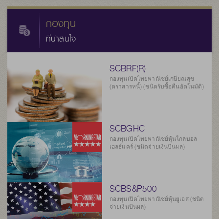
กองทุน
ที่น่าสนใจ
SCBRF(R)
กองทุนเปิดไทยพาณิชย์เกษียณสุข
(ตราสารหนี้) (ชนิดรับซื้อคืนอัตโนมัติ)
SCBGHC
กองทุนเปิดไทยพาณิชย์หุ้นโกลบอล
เฮลธ์แคร์ (ชนิดจ่ายเงินปันผล)
SCBS&P500
กองทุนเปิดไทยพาณิชย์หุ้นยูเอส (ชนิด
จ่ายเงินปันผล)