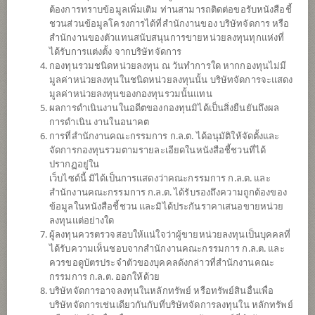
ต้องการทราบข้อมูลเพิ่มเติม ท่านสามารถติดต่อขอรับหนังสือชี้
ชวนส่วนข้อมูลโครงการได้ที่สำนักงานของ บริษัทจัดการ หรือ
สำนักงานของตัวแทนสนับสนุนการขายหน่วยลงทุนทุกแห่งที่
ได้รับการแต่งตั้ง จากบริษัทจัดการ
กองทุนรวมชนิดหน่วยลงทุน ณ วันทำการใด หากกองทุนไม่มี
มูลค่าหน่วยลงทุนในชนิดหน่วยลงทุนนั้น บริษัทจัดการจะแสดง
มูลค่าหน่วยลงทุนของกองทุนรวมนั้นแทน
ผลการดำเนินงานในอดีตของกองทุนมิได้เป็นสิ่งยืนยันถึงผล
การดำเนิน งานในอนาคต
การที่สำนักงานคณะกรรมการ ก.ล.ต. ได้อนุมัติให้จัดตั้งและ
กองทุนเปิดไทยพาณิชย์ Electric Vehicles
จัดการกองทุนรวมตามรายละเอียดในหนังสือชี้ชวนที่ได้
ปรากฏอยู่ใน
เว็บไซด์นี้ มิได้เป็นการแสดงว่าคณะกรรมการ ก.ล.ต. และ
and Future Mobility (ชนิดเพื่อการออมผ่าน
สำนักงานคณะกรรมการ ก.ล.ต. ได้รับรองถึงความถูกต้องของ
ข้อมูลในหนังสือชี้ชวน และมิได้ประกันราคาเสนอขายหน่วย
ช่องทางอิเล็กทรอนิกส์
ลงทุนแต่อย่างใด
ผู้ลงทุนควรตรวจสอบให้แน่ใจว่าผู้ขายหน่วยลงทุนเป็นบุคคลที่
SCBEV(SSFE)
ได้รับความเห็นชอบจากสำนักงานคณะกรรมการ ก.ล.ต. และ
ควรขอดูบัตรประจำตัวของบุคคลดังกล่าวที่สำนักงานคณะ
กรรมการ ก.ล.ต. ออกให้ด้วย
SHARE
บริษัทจัดการอาจลงทุนในหลักทรัพย์ หรือทรัพย์สินอื่นเพื่อ
บริษัทจัดการเช่นเดียวกันกับที่บริษัทจัดการลงทุนใน หลักทรัพย์
ความเสี่ยงสูง