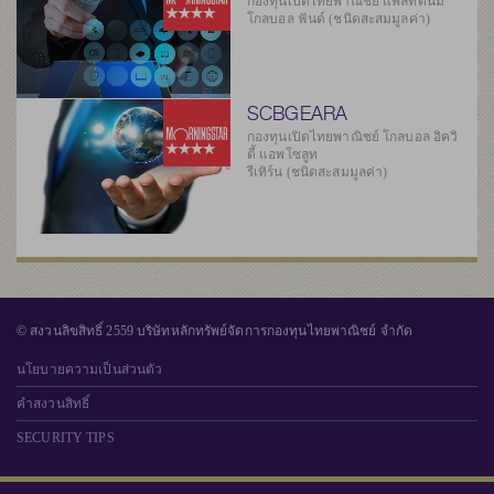
กองทุนเปิดไทยพาณิชย์ แพลทตินัม
โกลบอล ฟันด์ (ชนิดสะสมมูลค่า)
SCBGEARA
กองทุนเปิดไทยพาณิชย์ โกลบอล อิควิ
ตี้ แอพโซลูท
รีเทิร์น (ชนิดสะสมมูลค่า)
© สงวนลิขสิทธิ์ 2559 บริษัทหลักทรัพย์จัดการกองทุนไทยพาณิชย์ จำกัด
นโยบายความเป็นส่วนตัว
คำสงวนสิทธิ์
SECURITY TIPS