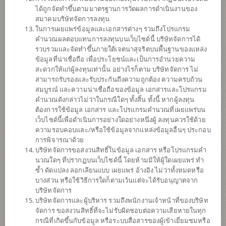
ผลการ
ดำเนินงาน
ได้ถูกจัดทำขึ้นตามมาตรฐานการวัดผลการดำเนินงานของ
สมาคมบริษัทจัดการลงทุน
ในการเผยแพร่ข้อมูลและเอกสารต่างๆ รวมถึงโปรแกรม
ข้อมูลการ
สั่งซื้อขาย
คำนวณผลตอบแทนการลงทุนบนเว็บไซด์นี้ บริษัทจัดการได้
รวบรวมและจัดทำขึ้นภายใต้เจตนาสุจริตบนพื้นฐานของแหล่ง
ดาวน์โหลด
เอกสาร
ข้อมูลที่น่าเชื่อถือ เพื่อประโยชน์และเป็นการอำนวยความ
สะดวกให้แก่ผู้ลงทุนเท่านั้น อย่างไรก็ตาม บริษัทจัดการ ไม่
ปฏิทิน
วันหยุด
สามารถรับรองและรับประกันถึงความถูกต้อง ความครบถ้วน
สมบูรณ์ และความน่าเชื่อถือของข้อมูล เอกสารและโปรแกรม
ประวัติการ
จ่ายเงินปันผล
คำนวณดังกล่าวไม่ว่าในกรณีใดๆ ทั้งสิ้น ทั้งนี้ หากผู้ลงทุน
ต้องการใช้ข้อมูล เอกสาร และโปรแกรมคำนวณที่เผยแพร่บน
นโยบาย
เว็บไซด์นี้เพื่อดำเนินการอย่างใดอย่างหนึ่งผู้ ลงทุนควรใช้ด้วย
ความรอบคอบและ/หรือใช้ข้อมูลจากแหล่งข้อมูลอื่นๆ ประกอบ
การพิจารณาด้วย
เน้นลงทุนในหน่วยลงทุนของกองทุนรวมต่างประเทศอย่างน้อย 2
บริษัทจัดการขอสงวนสิทธิ์ในข้อมูล เอกสาร หรือโปรแกรมคำ
กองทุน เช่น หน่วย CIS หน่วยของกองทุนอีทีเอฟ (ETF) เป็นต้น ที่มีนโย
นวณใดๆ ที่ปรากฏบนเว็บไซด์นี้ โดยห้ามมิให้ผู้ใดเผยแพร่ ทำ
บายเน้นลงทุนในหลักทรัพย์และ/หรือตราสารทุนของบริษัทที่ดำเนิน
ซ้ำ ดัดแปลง ลอกเลียนแบบ เผยแพร่ อ้างอิง ไม่ว่าทั้งหมดหรือ
ธุรกิจที่เกี่ยวข้องกับรถยนต์ไฟฟ้า ส่วนประกอบของรถยนต์ไฟฟ้า
บางส่วน หรือใช้วิธีการใดก็ตามเว้นแต่จะได้รับอนุญาตจาก
(electric vehicles and/or their components) เทคโนโลยีการจัดเก็บ
บริษัทจัดการ
พลังงาน (energy storage technologies) เทคโนโลยีการขับขี่ (driving
บริษัทจัดการและผู้บริหาร รวมถึงพนักงานเจ้าหน้าที่ของบริษัท
technologies) การผลิตลิเทียม โคบอลต์ และ/หรือทองแดง (lithium
จัดการ ขอสงวนสิทธิ์ที่จะไม่รับผิดชอบต่อความเสียหายในทุก
cobalt and/or copper production) แบตเตอรี่ลิเทียมไอออน/แบตเตอรี่กรด
กรณีที่เกิดขึ้นกับข้อมูล หรือระบบสื่อสารของผู้เข้าเยี่ยมชมหรือ
ตะกั่ว (lithium-ion/lead acid batteries) การผลิตเซลล์เชื้อเพลิงไฮโดรเจน