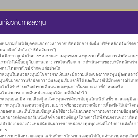
นส่วนบุคคล
กองทุนสำรองเลี้ยงชีพ
ธุรกิจทรัสตี
คลังความรู้
นเกี่ยวกับการลงทุน
งทุนรวมเป็นนิติบุคคลแยกต่างหากจากบริษัทจัดการ ดังนั้น บริษัทหลักทรัพย์จัด
ยพาณิชย์ จำกัด (“บริษัทจัดการ”)
เลือกกองทุน
งไม่มีภาระผูกพันในการชดเชยผลขาดทุนของกองทุนรวม ทั้งนี้ ผลการดำเนินงาน
ตามนโยบายการลงทุน
นรวมไม่ได้ขึ้นอยู่กับสถานะทางการเงินหรือผลการ ดำเนินงานของบริษัทหลักทรัพ
งทุน ไทยพาณิชย์ จำกัด แต่อย่างใด
รลงทุนในหน่วยลงทุนมิใช่การฝากเงินและมีความเสี่ยงของการลงทุน ผู้ลงทุนอาจได
ทุนคืนมากกว่าหรือน้อยกว่าเงินลงทุนเริ่มแรกก็ได้ และในกรณีที่มีเหตุการณ์ไม่ปกต
จไม่ได้รับชำระเงินค่าขายคืนหน่วยลงทุนภายในระยะเวลาที่กำหนดหรือ
จไม่สามารถขายคืนหน่วยลงทุนได้ตามที่มีคำสั่งไว้
กองทุนรวม
ผันผวนต่ำ
กระจายการลงทุน
กองทุนรวมดัชนี
รับเงินปันผล
กองทุนรวม
รับเงินคืนระหว
กอ
รลงทุนย่อมมีความเสี่ยงผู้สนใจลงทุนควรศึกษาข้อมูลในหนังสือชี้ชวน และคู่มือภา
รักษาเงินลงทุน
ตราสารหนี้
หลายสินทรัพย์
ตราสารทุน
การลงทุน
บการลงทุนในกองทุนรวมหุ้นระยะยาว หรือกองทุนรวมเพื่อการเลี้ยงชีพให้เข้าใจก่อ
่วยลงทุน และเก็บไว้เป็นข้อมูลเพื่อใช้อ้างอิงในอนาคต หากต้องการทราบข้อมูลเพิ
านสามารถติดต่อขอรับหนังสือชี้ชวนส่วนข้อมูลโครงการได้ที่สำนักงานของ บริษัท
ือสำนักงานของตัวแทนสนับสนุนการขายหน่วยลงทุนทุกแห่งที่ได้รับการแต่งตั้ง จ
ดการ
งทุนรวมชนิดหน่วยลงทุน ณ วันทำการใด หากกองทุนไม่มีมูลค่าหน่วยลงทุนในช