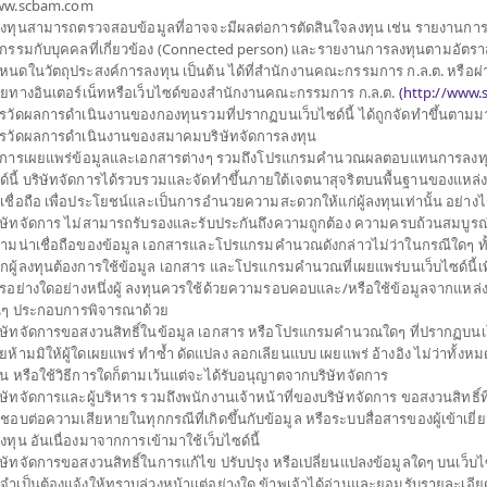
w.scbam.com
้ลงทุนสามารถตรวจสอบข้อมูลที่อาจจะมีผลต่อการตัดสินใจลงทุน เช่น รายงานกา
ประเภทกองทุน
กองทุนที่ลงทุนในต่างประเท
รกรรมกับบุคคลที่เกี่ยวข้อง (Connected person) และรายงานการลงทุนตามอัตราส
ประเภทกองทุนย่อย
หนดในวัตถุประสงค์การลงทุน เป็นต้น ได้ที่สำนักงานคณะกรรมการ ก.ล.ต. หรือผ่
ลงทุนของกองทุนรวมต่าง
จำนวนเงินลงทุนโครงการ
3,000 ล้าน
ายทางอินเตอร์เน็ทหรือเว็บไซด์ของสำนักงานคณะกรรมการ ก.ล.ต.
(
http://www.s
าเป็นหลัก โดยจัด
รวัดผลการดำเนินงานของกองทุนรวมที่ปรากฏบนเว็บไซด์นี้ ได้ถูกจัดทำขึ้นตาม
วันที่จดทะเบียนกองทุน
วันที่ 24 ก.ค. 2558
ร้างผลตอบแทนที่ดีและ
รวัดผลการดำเนินงานของสมาคมบริษัทจัดการลงทุน
ัดการกองทุน
วันที่ครบอายุกองทุน
N/A
การเผยแพร่ข้อมูลและเอกสารต่างๆ รวมถึงโปรแกรมคำนวณผลตอบแทนการลงทุ
ป้องกันความเสี่ยงจาก
ด์นี้ บริษัทจัดการได้รวบรวมและจัดทำขึ้นภายใต้เจตนาสุจริตบนพื้นฐานของแหล่ง ข
ระเทศที่กองทุนถืออยู่
าเชื่อถือ เพื่อประโยชน์และเป็นการอำนวยความสะดวกให้แก่ผู้ลงทุนเท่านั้น อย่าง
20.537
ึงร้อยละ 105 ของมูลค่า
ราคาขาย
ิษัทจัดการ ไม่สามารถรับรองและรับประกันถึงความถูกต้อง ความครบถ้วนสมบูรณ
ามน่าเชื่อถือของข้อมูล เอกสารและโปรแกรมคำนวณดังกล่าวไม่ว่าในกรณีใดๆ ทั้งสิ้
กผู้ลงทุนต้องการใช้ข้อมูล เอกสาร และโปรแกรมคำนวณที่เผยแพร่บนเว็บไซด์นี้เพ
รอย่างใดอย่างหนึ่งผู้ ลงทุนควรใช้ด้วยความรอบคอบและ/หรือใช้ข้อมูลจากแหล่ง
 US Equity , ณ 30 มิ.ย.
20.496
ราคาซื้อคืน
่นๆ ประกอบการพิจารณาด้วย
ิษัทจัดการขอสงวนสิทธิ์ในข้อมูล เอกสาร หรือโปรแกรมคำนวณใดๆ ที่ปรากฏบนเว็
้อมูลนี้ (1) เป็น
ยห้ามมิให้ผู้ใดเผยแพร่ ทำซ้ำ ดัดแปลง ลอกเลียนแบบ เผยแพร่ อ้างอิง ไม่ว่าทั้งห
ูล (2) ขอสงวนสิทธิ์ในการ
มูลค่าทรัพย์สินสุ
วน หรือใช้วิธีการใดก็ตามเว้นแต่จะได้รับอนุญาตจากบริษัทจัดการ
่อความถูกต้อง ครบถ้วน
ิษัทจัดการและผู้บริหาร รวมถึงพนักงานเจ้าหน้าที่ของบริษัทจัดการ ขอสงวนสิทธิ์ที
ใช้อ้างอิง ผลการดำเนิน
15,039,975.
ดชอบต่อความเสียหายในทุกกรณีที่เกิดขึ้นกับข้อมูล หรือระบบสื่อสารของผู้เข้าเยี
้ลงทุน อันเนื่องมาจากการเข้ามาใช้เว็บไซด์นี้
ิษัทจัดการขอสงวนสิทธิ์ในการแก้ไข ปรับปรุง หรือเปลี่ยนแปลงข้อมูลใดๆ บนเว็บไซ
่จำเป็นต้องแจ้งให้ทราบล่วงหน้าแต่อย่างใด ข้าพเจ้าได้อ่านและยอมรับรายละเอียด