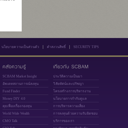
1
569
|
|
นโยบายความเป็นส่วนตัว
คำสงวนสิทธิ์
SECURITY TIPS
คลังความรู้
เกี่ยวกับ SCBAM
SCBAM Market Insight
ประวัติความเป็นมา
อัพเดทสถานการณ์ลงทุน
วิสัยทัศน์และปรัชญา
Fund Finder
โครงสร้างการบริหารงาน
Money DIY 4.0
นโยบายการกำกับดูแล
คุยเฟื่องเรื่องกองทุน
การบริหารความเสี่ยง
World Wide Wealth
การลงทุนด้วยความรับผิดชอบ
CMO Talk
บริการของเรา