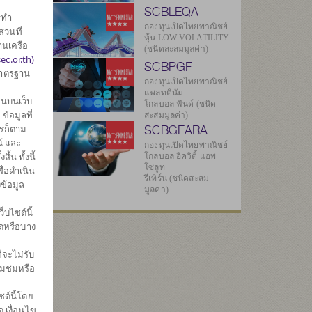
SCBLEQA
รทำ
ศ
กองทุนเปิดไทยพาณิชย์
่วนที่
หุ้น LOW VOLATILITY
านเครือ
(ชนิดสะสมมูลค่า)
ec.or.th)
SCBPGF
มาตรฐาน
กองทุนเปิดไทยพาณิชย์
แพลทตินัม
นบนเว็บ
โกลบอล ฟันด์ (ชนิด
้อมูลที่
สะสมมูลค่า)
SCBGEARA
ไรก็ตาม
4
์ และ
กองทุนเปิดไทยพาณิชย์
น ทั้งนี้
โกลบอล อิควิตี้ แอพ
โซลูท
ื่อดำเนิน
รีเทิร์น (ชนิดสะสม
ข้อมูล
9
มูลค่า)
บไซด์นี้
มดหรือบาง
ทธิ
่จะไม่รับ
02
่ยมชมหรือ
ด์นี้โดย
 เงื่อนไข