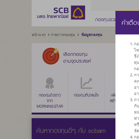
กองทุนรวม
กองทุ
คำเตือ
หน้าแรก
รายการกองทุน
ข้อมูลกองทุน
กอ
ไท
เลือกกองทุน
จึ
ตามจุดประสงค์
ทุ
กอ
กา
ลง
อา
อา
กองทุนติดดาว
กองทุนที่น่าสนใจ
กองทุนรวมตลาด
เพิ่มค่าเงินลงทุน
กา
จาก
สร้างผลตอบแทน
เงิน
กั
MORNINGSTAR
ระยะยาว
หน
ท่
หร
ค้นหากองทุนดีๆ กับ scbam
จั
กอ