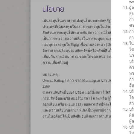
ww
นโยบาย
ผู
ธุ
กำ
เน้นลงทุนในตราสารแห่งทุนในประเทศสหรัฐอเมริกา/หน่วย
ข่
ประเทศที่เน้นลงทุนในตราสารแห่งทุนในประเทศสหรัฐอเมริก
กา
สัดส่วนการลงทุนให้เหมาะกับสภาวการณ์ในแต่ละขณะเพื่อส
กา
เป็นการกระจายความเสี่ยงในการลงทุนตามดุลยพินิจของผู้จ
ใน
กองทุนจะลงทุนในสัญญาซื้อขายล่วงหน้า (Derivatives) เพื่อ
ไซ
อัตราแลกเปลี่ยนของหลักทรัพย์หรือทรัพย์สินในสกุลเงินต่างป
น่
เทียบกับสกุลเงินบาท ณ ขณะใดขณะหนึ่ง ระหว่างร้อยละ 95 ถ
บร
ความเสี่ยงที่มีอยู่
คว
หา
หมายเหตุ :
กา
Overall Rating 4 ดาว จาก Morningstar ประเภท Thailand Fund
อื
2569
บร
© สงวนลิขสิทธิ์ 2024 บริษัท มอร์นิ่งสตาร์ รีเสิรซ์ ประเทศไทย ข
โด
กรรมสิทธิ์ของบริษัทมอร์นิ่งสตาร์ และ/หรือ ผู้ให้บริการข้อม
ส่
ลอกเลียน หรือ เผยแพร่ (3) ขอสงวนสิทธิ์ที่จะไม่รับผิดชอบต
บร
และความเสียหายต่างๆ ที่เกิดขึ้นทุกกรณีจากการนำข้อมูลไป
ผิ
งานในอดีตมิได้เป็นสิ่งยืนยันถึงผลการดำเนินงานในอนาคต
ผู
บร
ไม