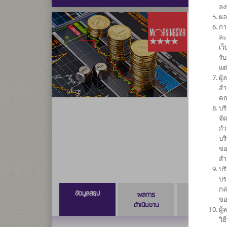
ลง
ผล
กา
กองทุน
ละ
เว
อิเล็กท
รั
แต
SCB
ผู
สำ
คณ
ความเสี่ยง
บร
6
จั
กำ
บร
ขอ
สำ
บร
บร
กล
ข้อมูลสรุป
ผลการ
ข้อมูลการ
ขอ
ดำเนินงาน
สั่งซื้อขาย
ผู
วิ