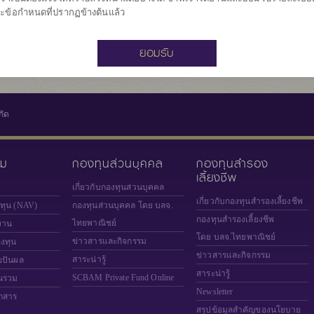
20.528
มูลค่าหน่วยลงทุน
ะข้อกำหนดที่ปรากฏข้างต้นแล้ว
ณ วันที่ 5 ส.ค. 2
ยอมรับ
กัด
วม
กองทุนส่วนบุคคล
กองทุนสำรอง
เลี้ยงชีพ
เกี่ยวกับกองทุนส่วนบุคคล
เกี่ยวกับกองทุนสำรองเลี้ยงชีพ
งทุน (NAV)
กองทุนส่วนบุคคล โดย บลจ.
กองทุนสำรองเลี้ยงชีพ
ไทยพาณิชย์
งาน
โดย บลจ.ไทยพาณิชย์
ข่าวสารและกิจกรรม
องทุน
ข่าวสารและกิจกรรม
สาระน่ารู้
ยปันผล
สาระน่ารู้
SCBAM
Private Fund Online
นรวม
Newsletter
กสาร
สรุปข้อมูลสำคัญของนโยบาย