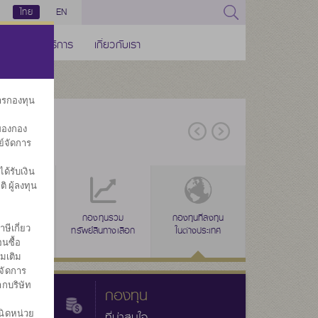
ไทย
EN
ช่องทางบริการ
เกี่ยวกับเรา
การกองทุน
ของกอง
ย์จัดการ
้รับเงิน
ิ ผู้ลงทุน
่าง
งทุนรวม
ลดหย่อนภาษี
กองทุนรวม
ลดหย่อนภาษี
กองทุนที่ลงทุน
ลดหย่อนภาษี
กองทุนรวมเพื่อ
กองทุนส
ษีเกี่ยว
ผสม
(SSF)
ทรัพย์สินทางเลือก
(RMF)
ในต่างประเทศ
(THAI ESG)
ออม
ประ
นซื้อ
่มเติม
จัดการ
ากบริษัท
กองทุน
นิดหน่วย
ที่น่าสนใจ