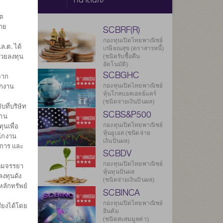
ต
ราย
SCBRF(R)
กองทุนเปิดไทยพาณิชย์
.ต. ได้
เกษียณสุข (ตราสารหนี้)
่วยลงทุน
(ชนิดรับซื้อคืน
อัตโนมัติ)
SCBGHC
จาก
ักงาน
กองทุนเปิดไทยพาณิชย์
หุ้นโกลบอลเฮลธ์แคร์
ยลงทุน
(ชนิดจ่ายเงินปันผล)
บที่บริษัท
281
SCBS&P500
งาน
กองทุนเปิดไทยพาณิชย์
ุนเพื่อ
693
หุ้นยูเอส (ชนิดจ่าย
นักงาน
เงินปันผล)
ดการ และ
.ค. 2569
SCBDV
กองทุนเปิดไทยพาณิชย์
ิตมจรรยา
องกองทุน
หุ้นทุนปันผล
งทุนดัง
(ชนิดจ่ายเงินปันผล)
หลักทรัพย์
SCBINCA
กองทุนเปิดไทยพาณิชย์
ียงได้โดย
อินคัม
(ชนิดสะสมมูลค่า)