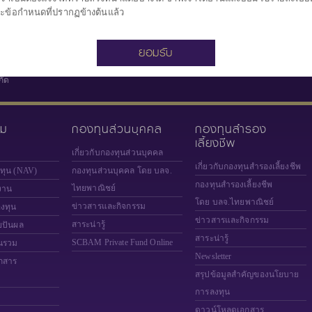
ะข้อกำหนดที่ปรากฏข้างต้นแล้ว
ยอมรับ
กัด
วม
กองทุนส่วนบุคคล
กองทุนสำรอง
เลี้ยงชีพ
เกี่ยวกับกองทุนส่วนบุคคล
เกี่ยวกับกองทุนสำรองเลี้ยงชีพ
งทุน (NAV)
กองทุนส่วนบุคคล โดย บลจ.
กองทุนสำรองเลี้ยงชีพ
ไทยพาณิชย์
งาน
โดย บลจ.ไทยพาณิชย์
ข่าวสารและกิจกรรม
องทุน
ข่าวสารและกิจกรรม
สาระน่ารู้
ยปันผล
สาระน่ารู้
SCBAM
Private Fund Online
นรวม
Newsletter
กสาร
สรุปข้อมูลสำคัญของนโยบาย
การลงทุน
ดาวน์โหลดเอกสาร