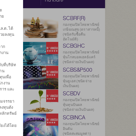
ต
ราย
SCBRF(R)
กองทุนเปิดไทยพาณิชย์
.ต. ได้
เกษียณสุข (ตราสารหนี้)
่วยลงทุน
(ชนิดรับซื้อคืน
อัตโนมัติ)
SCBGHC
จาก
ยลงทุน
ักงาน
603
กองทุนเปิดไทยพาณิชย์
หุ้นโกลบอลเฮลธ์แคร์
(ชนิดจ่ายเงินปันผล)
บที่บริษัท
949
SCBS&P500
งาน
กองทุนเปิดไทยพาณิชย์
ุนเพื่อ
.ค. 2569
หุ้นยูเอส (ชนิดจ่าย
นักงาน
เงินปันผล)
ดการ และ
องกองทุน
SCBDV
กองทุนเปิดไทยพาณิชย์
ิตมจรรยา
หุ้นทุนปันผล
งทุนดัง
(ชนิดจ่ายเงินปันผล)
หลักทรัพย์
SCBINCA
กองทุนเปิดไทยพาณิชย์
ียงได้โดย
อินคัม
ศ
(ชนิดสะสมมูลค่า)