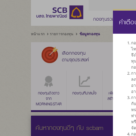
กองทุนรวม
กองทุ
คำเตือ
หน้าแรก
รายการกองทุน
ข้อมูลกองทุน
กอ
ไท
เลือกกองทุน
จึ
ตามจุดประสงค์
ทุ
กอ
กา
ลง
อา
อา
กองทุนติดดาว
กองทุนที่น่าสนใจ
เพิ่มค่าเงินลงทุน
กา
จาก
สร้างผลตอบแทน
กั
MORNINGSTAR
ระยะยาว
หน
ท่
หร
ค้นหากองทุนดีๆ กับ scbam
จั
กอ