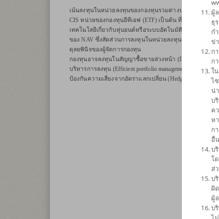
ww
เน้นลงทุนในหน่วยลงทุนของกองทุนรวมต่างประเทศอย่างน้อย
ผู
CIS หน่วยของกองทุนอีทีเอฟ (ETF) เป็นต้น ที่มีความเกี่ยวข้
ธุ
เทคโนโลยีเกี่ยวกับหุ่นยนต์หรือระบบอัตโนมัติโดยเฉลี่ยในร
กำ
ของ NAV ซึ่งสัดส่วนการลงทุนในหน่วยลงทุนของกองทุนรวมต
ข่
ดุลยพินิจของผู้จัดการกองทุน
กา
กองทุนอาจลงทุนในสัญญาซื้อขายล่วงหน้า (Derivatives) เพื่
กา
บริหารการลงทุน (Efficient portfolio management) และ/หรือ
ใน
ป้องกันความเสี่ยงจากอัตราแลกเปลี่ยน (Hedging) ตามดุลยพ
ไซ
น่
บร
คว
หา
กา
อื
บร
โด
ส่
บร
ผิ
ผู
บร
ไม