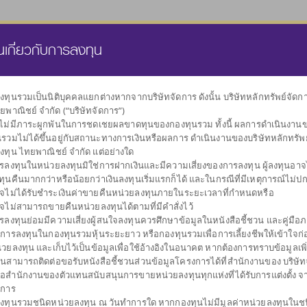
นส่วนบุคคล
กองทุนสำรองเลี้ยงชีพ
ธุรกิจทรัสตี
คลังความรู้
นเกี่ยวกับการลงทุน
งทุนรวมเป็นนิติบุคคลแยกต่างหากจากบริษัทจัดการ ดังนั้น บริษัทหลักทรัพย์จัด
ยพาณิชย์ จำกัด (“บริษัทจัดการ”)
เลือกกองทุน
งไม่มีภาระผูกพันในการชดเชยผลขาดทุนของกองทุนรวม ทั้งนี้ ผลการดำเนินงาน
ตามนโยบายการลงทุน
นรวมไม่ได้ขึ้นอยู่กับสถานะทางการเงินหรือผลการ ดำเนินงานของบริษัทหลักทรัพ
งทุน ไทยพาณิชย์ จำกัด แต่อย่างใด
รลงทุนในหน่วยลงทุนมิใช่การฝากเงินและมีความเสี่ยงของการลงทุน ผู้ลงทุนอาจได
ทุนคืนมากกว่าหรือน้อยกว่าเงินลงทุนเริ่มแรกก็ได้ และในกรณีที่มีเหตุการณ์ไม่ปกต
จไม่ได้รับชำระเงินค่าขายคืนหน่วยลงทุนภายในระยะเวลาที่กำหนดหรือ
จไม่สามารถขายคืนหน่วยลงทุนได้ตามที่มีคำสั่งไว้
ผันผวนต่ำ
กระจายการลงทุน
กองทุนรวมตลาด
รับเงินปันผล
กองทุนรวม
รับเงินคืนระหว
กองท
รลงทุนย่อมมีความเสี่ยงผู้สนใจลงทุนควรศึกษาข้อมูลในหนังสือชี้ชวน และคู่มือภา
รักษาเงินลงทุน
หลายสินทรัพย์
เงิน
ตราสารหนี้
การลงทุน
บการลงทุนในกองทุนรวมหุ้นระยะยาว หรือกองทุนรวมเพื่อการเลี้ยงชีพให้เข้าใจก่อ
่วยลงทุน และเก็บไว้เป็นข้อมูลเพื่อใช้อ้างอิงในอนาคต หากต้องการทราบข้อมูลเพิ
านสามารถติดต่อขอรับหนังสือชี้ชวนส่วนข้อมูลโครงการได้ที่สำนักงานของ บริษัท
ือสำนักงานของตัวแทนสนับสนุนการขายหน่วยลงทุนทุกแห่งที่ได้รับการแต่งตั้ง จ
ดการ
งทุนรวมชนิดหน่วยลงทุน ณ วันทำการใด หากกองทุนไม่มีมูลค่าหน่วยลงทุนในช