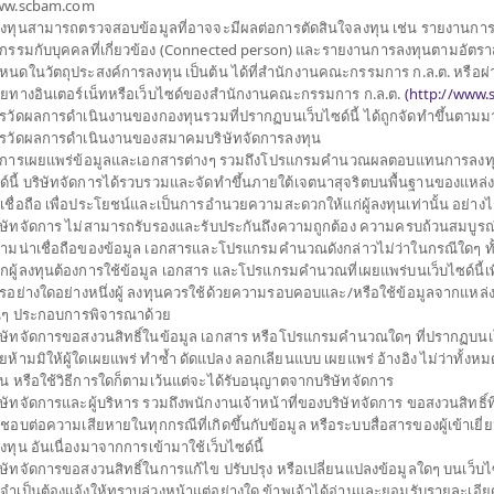
w.scbam.com
ประเภทกองทุนย่อย
เน้นลงทุนแบบผสม
 2 กองทุน เช่น หน่วย
้ลงทุนสามารถตรวจสอบข้อมูลที่อาจจะมีผลต่อการตัดสินใจลงทุน เช่น รายงานกา
จำนวนเงินลงทุนโครงการ
30,000 ล้าน
องกับธุรกิจและ/หรือ
รกรรมกับบุคคลที่เกี่ยวข้อง (Connected person) และรายงานการลงทุนตามอัตราส
วันที่จดทะเบียนกองทุน
วันที่ 5 ก.ย. 2560
อบปีบัญชีไม่น้อยกว่า 80%
หนดในวัตถุประสงค์การลงทุน เป็นต้น ได้ที่สำนักงานคณะกรรมการ ก.ล.ต. หรือผ่
่างประเทศขึ้นอยู่กับ
ายทางอินเตอร์เน็ทหรือเว็บไซด์ของสำนักงานคณะกรรมการ ก.ล.ต.
(
http://www.s
วันที่ครบอายุกองทุน
N/A
รวัดผลการดำเนินงานของกองทุนรวมที่ปรากฏบนเว็บไซด์นี้ ได้ถูกจัดทำขึ้นตาม
อเพิ่มประสิทธิภาพการ
รวัดผลการดำเนินงานของสมาคมบริษัทจัดการลงทุน
23.735
การบริหารความเสี่ยง โดย
การเผยแพร่ข้อมูลและเอกสารต่างๆ รวมถึงโปรแกรมคำนวณผลตอบแทนการลงทุ
ราคาขาย
ินิจของผู้จัดการกองทุน
ด์นี้ บริษัทจัดการได้รวบรวมและจัดทำขึ้นภายใต้เจตนาสุจริตบนพื้นฐานของแหล่ง ข
าเชื่อถือ เพื่อประโยชน์และเป็นการอำนวยความสะดวกให้แก่ผู้ลงทุนเท่านั้น อย่าง
ิษัทจัดการ ไม่สามารถรับรองและรับประกันถึงความถูกต้อง ความครบถ้วนสมบูรณ
23.360
ามน่าเชื่อถือของข้อมูล เอกสารและโปรแกรมคำนวณดังกล่าวไม่ว่าในกรณีใดๆ ทั้งสิ้
ราคาซื้อคืน
กผู้ลงทุนต้องการใช้ข้อมูล เอกสาร และโปรแกรมคำนวณที่เผยแพร่บนเว็บไซด์นี้เพ
รอย่างใดอย่างหนึ่งผู้ ลงทุนควรใช้ด้วยความรอบคอบและ/หรือใช้ข้อมูลจากแหล่ง
่นๆ ประกอบการพิจารณาด้วย
มูลค่าทรัพย์สินสุ
ิษัทจัดการขอสงวนสิทธิ์ในข้อมูล เอกสาร หรือโปรแกรมคำนวณใดๆ ที่ปรากฏบนเว็
ยห้ามมิให้ผู้ใดเผยแพร่ ทำซ้ำ ดัดแปลง ลอกเลียนแบบ เผยแพร่ อ้างอิง ไม่ว่าทั้งห
2,025,439,072.
วน หรือใช้วิธีการใดก็ตามเว้นแต่จะได้รับอนุญาตจากบริษัทจัดการ
ิษัทจัดการและผู้บริหาร รวมถึงพนักงานเจ้าหน้าที่ของบริษัทจัดการ ขอสงวนสิทธิ์ที
ดชอบต่อความเสียหายในทุกกรณีที่เกิดขึ้นกับข้อมูล หรือระบบสื่อสารของผู้เข้าเยี
23.360
้ลงทุน อันเนื่องมาจากการเข้ามาใช้เว็บไซด์นี้
มูลค่าหน่วยลงทุน
ิษัทจัดการขอสงวนสิทธิ์ในการแก้ไข ปรับปรุง หรือเปลี่ยนแปลงข้อมูลใดๆ บนเว็บไซ
ณ วันที่ 3 ส.ค. 2
่จำเป็นต้องแจ้งให้ทราบล่วงหน้าแต่อย่างใด ข้าพเจ้าได้อ่านและยอมรับรายละเอียด