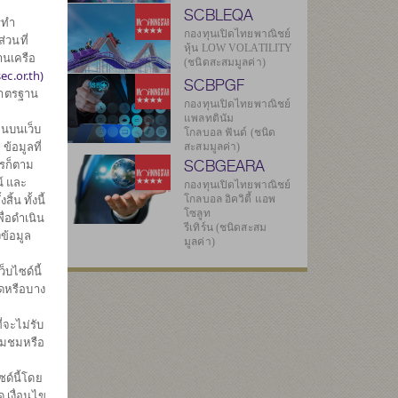
SCBLEQA
รทำ
กองทุนเปิดไทยพาณิชย์
่วนที่
หุ้น LOW VOLATILITY
านเครือ
(ชนิดสะสมมูลค่า)
ec.or.th)
SCBPGF
มาตรฐาน
กองทุนเปิดไทยพาณิชย์
แพลทตินัม
3
นบนเว็บ
โกลบอล ฟันด์ (ชนิด
้อมูลที่
สะสมมูลค่า)
SCBGEARA
ไรก็ตาม
์ และ
กองทุนเปิดไทยพาณิชย์
3
น ทั้งนี้
โกลบอล อิควิตี้ แอพ
โซลูท
ื่อดำเนิน
รีเทิร์น (ชนิดสะสม
ข้อมูล
มูลค่า)
ทธิ
บไซด์นี้
มดหรือบาง
81
่จะไม่รับ
่ยมชมหรือ
3
ด์นี้โดย
569
 เงื่อนไข