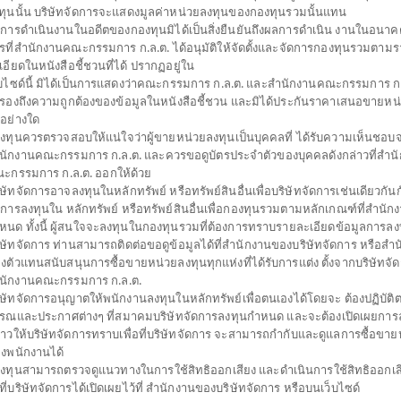
ทุนนั้น บริษัทจัดการจะแสดงมูลค่าหน่วยลงทุนของกองทุนรวมนั้นแทน
การดำเนินงานในอดีตของกองทุนมิได้เป็นสิ่งยืนยันถึงผลการดำเนิน งานในอนาค
รที่สำนักงานคณะกรรมการ ก.ล.ต. ได้อนุมัติให้จัดตั้งและจัดการกองทุนรวมตาม
เปิดไทยพาณิชย์ โกลบอลโรโบติกส์ (ชนิดสะสมมูลค่า)
เอียดในหนังสือชี้ชวนที่ได้ ปรากฏอยู่ใน
็บไซด์นี้ มิได้เป็นการแสดงว่าคณะกรรมการ ก.ล.ต. และสำนักงานคณะกรรมการ ก.ล
ROBOA
บรองถึงความถูกต้องของข้อมูลในหนังสือชี้ชวน และมิได้ประกันราคาเสนอขายหน
SHARE
่อย่างใด
้ลงทุนควรตรวจสอบให้แน่ใจว่าผู้ขายหน่วยลงทุนเป็นบุคคลที่ ได้รับความเห็นชอบ
สูง
ตั้งแต่ต้นปี
มูลค่าหน่ว
นักงานคณะกรรมการ ก.ล.ต. และควรขอดูบัตรประจำตัวของบุคคลดังกล่าวที่สำน
23.3
0
ะกรรมการ ก.ล.ต. ออกให้ด้วย
ิษัทจัดการอาจลงทุนในหลักทรัพย์ หรือทรัพย์สินอื่นเพื่อบริษัทจัดการเช่นเดียวกันกั
0.3
ข้อมูล ณ
ดการลงทุนใน หลักทรัพย์ หรือทรัพย์สินอื่นเพื่อกองทุนรวมตามหลักเกณฑ์ที่สำนัก
หนด ทั้งนี้ ผู้สนใจจะลงทุนในกองทุนรวมที่ต้องการทราบรายละเอียดข้อมูลการลงท
ข้อมูล ณ วันที่ 3 ส
ิษัทจัดการ ท่านสามารถติดต่อขอดูข้อมูลได้ที่สำนักงานของบริษัทจัดการ หรือสำ
งตัวแทนสนับสนุนการซื้อขายหน่วยลงทุนทุกแห่งที่ได้รับการแต่ง ตั้งจากบริษัทจั
*ตามสกุลเงินข
นักงานคณะกรรมการ ก.ล.ต.
ิษัทจัดการอนุญาตให้พนักงานลงทุนในหลักทรัพย์เพื่อตนเองได้โดยจะ ต้องปฏิบัต
ดาวน์โหลด
ปฏิทิน
รณและประกาศต่างๆ ที่สมาคมบริษัทจัดการลงทุนกำหนด และจะต้องเปิดเผยการล
เอกสาร
วันหยุด
่าวให้บริษัทจัดการทราบเพื่อที่บริษัทจัดการ จะสามารถกำกับและดูแลการซื้อขาย
งพนักงานได้
้ลงทุนสามารถตรวจดูแนวทางในการใช้สิทธิออกเสียง และดำเนินการใช้สิทธิออกเส
ประเภทกองทุน
กองทุนที่ลงทุนในต่างประเท
ธีที่บริษัทจัดการได้เปิดเผยไว้ที่ สำนักงานของบริษัทจัดการ หรือบนเว็บไซด์