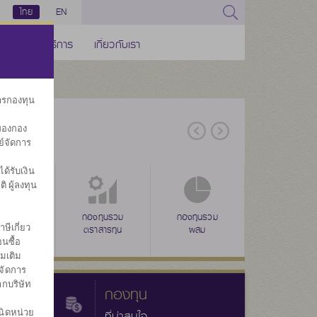
ไทย
EN
ช่องทางบริการ
เกี่ยวกับเรา
การกองทุน
ของกอง
ย์จัดการ
้รับเงิน
ิ ผู้ลงทุน
่าง
ุนรวมดัชนี
ลดหย่อนภาษี
กองทุนรวม
ลดหย่อนภาษี
กองทุนรวม
ลดหย่อนภาษี
กองทุนรวม
กองทุนส
ษีเกี่ยว
(SSF)
ตราสารทุน
(RMF)
ผสม
(THAI ESG)
ทรัพย์สินทางเลื
ประ
นซื้อ
่มเติม
จัดการ
ากบริษัท
กองทุน
นิดหน่วย
ที่น่าสนใจ