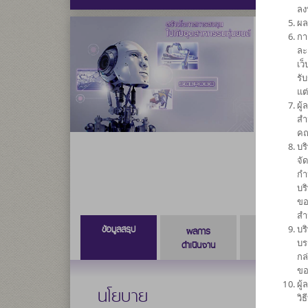
ลง
ผล
กา
กองทุน
ละ
เว
SCB
รั
แต
ผู
ความเสี่ยง
สำ
6
คณ
บร
จั
กำ
บร
ขอ
สำ
ข้อมูลสรุป
บร
ผลการ
ข้อมูลการ
บร
ดำเนินงาน
สั่งซื้อขาย
กล
ขอ
ผู
นโยบาย
วิ