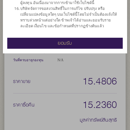
ผู้ลงทุน อันเนื่องมาจากการเข้ามาใช้เว็บไซด์นี้
ลงทุนง่ายๆ ได้หลายช่องทาง |
▼
บริษัทจัดการขอสงวนสิทธิ์ในการแก้ไข ปรับปรุง หรือ
เปลี่ยนแปลงข้อมูลใดๆ บนเว็บไซด์นี้โดยไม่จำเป็นต้องแจ้งให้
ทราบล่วงหน้าแต่อย่างใด ข้าพเจ้าได้อ่านและยอมรับราย
ละเอียด เงื่อนไข และข้อกำหนดที่ปรากฏข้างต้นแล้ว
ประเภทกองทุน
กองทุนที่ลงทุนในต่างประเทศ
ประเภทกองทุนย่อย
เน้นลงทุนแบบผสม
ยอมรับ
จำนวนเงินลงทุนโครงการ
20,000 ล้าน
วันที่จดทะเบียนกองทุน
วันที่ 7 พ.ย. 2560
วันที่ครบอายุกองทุน
N/A
15.4806
ราคาขาย
15.2360
ราคาซื้อคืน
มูลค่าทรัพย์สินสุทธิ