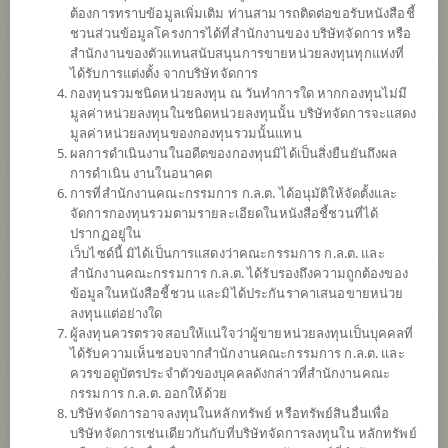
ต้องการทราบข้อมูลเพิ่มเติม ท่านสามารถติดต่อขอรับหนังสือชี้
ชวนส่วนข้อมูลโครงการได้ที่สำนักงานของ บริษัทจัดการ หรือ
สำนักงานของตัวแทนสนับสนุนการขายหน่วยลงทุนทุกแห่งที่
ได้รับการแต่งตั้ง จากบริษัทจัดการ
กองทุนรวมชนิดหน่วยลงทุน ณ วันทำการใด หากกองทุนไม่มี
มูลค่าหน่วยลงทุนในชนิดหน่วยลงทุนนั้น บริษัทจัดการจะแสดง
มูลค่าหน่วยลงทุนของกองทุนรวมนั้นแทน
ผลการดำเนินงานในอดีตของกองทุนมิได้เป็นสิ่งยืนยันถึงผล
การดำเนิน งานในอนาคต
การที่สำนักงานคณะกรรมการ ก.ล.ต. ได้อนุมัติให้จัดตั้งและ
กองทุนเปิดไทยพาณิชย์
จัดการกองทุนรวมตามรายละเอียดในหนังสือชี้ชวนที่ได้
ปรากฏอยู่ใน
เว็บไซด์นี้ มิได้เป็นการแสดงว่าคณะกรรมการ ก.ล.ต. และ
Global Sustainable Population Trend
สำนักงานคณะกรรมการ ก.ล.ต. ได้รับรองถึงความถูกต้องของ
ข้อมูลในหนังสือชี้ชวน และมิได้ประกันราคาเสนอขายหน่วย
(ชนิดสะสมมูลค่า)
ลงทุนแต่อย่างใด
ผู้ลงทุนควรตรวจสอบให้แน่ใจว่าผู้ขายหน่วยลงทุนเป็นบุคคลที่
SCBPOPA
ได้รับความเห็นชอบจากสำนักงานคณะกรรมการ ก.ล.ต. และ
ควรขอดูบัตรประจำตัวของบุคคลดังกล่าวที่สำนักงานคณะ
กรรมการ ก.ล.ต. ออกให้ด้วย
SHARE
บริษัทจัดการอาจลงทุนในหลักทรัพย์ หรือทรัพย์สินอื่นเพื่อ
บริษัทจัดการเช่นเดียวกันกับที่บริษัทจัดการลงทุนใน หลักทรัพย์
ความเสี่ยงสูง