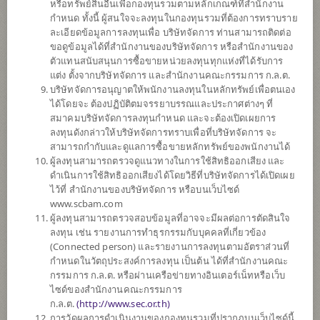
หรือทรัพย์สินอื่นเพื่อกองทุนรวมตามหลักเกณฑ์ที่สำนักงาน
6
กำหนด ทั้งนี้ ผู้สนใจจะลงทุนในกองทุนรวมที่ต้องการทราบราย
ละเอียดข้อมูลการลงทุนเพื่อ บริษัทจัดการ ท่านสามารถติดต่อ
ขอดูข้อมูลได้ที่สำนักงานของบริษัทจัดการ หรือสำนักงานของ
ตัวแทนสนับสนุนการซื้อขายหน่วยลงทุนทุกแห่งที่ได้รับการ
ตั้งแต่ต้นปี
แต่ง ตั้งจากบริษัทจัดการ และสำนักงานคณะกรรมการ ก.ล.ต.
0
บริษัทจัดการอนุญาตให้พนักงานลงทุนในหลักทรัพย์เพื่อตนเอง
ได้โดยจะ ต้องปฏิบัติตมจรรยาบรรณและประกาศต่างๆ ที่
สมาคมบริษัทจัดการลงทุนกำหนด และจะต้องเปิดเผยการ
ข้อมูล ณ
ลงทุนดังกล่าวให้บริษัทจัดการทราบเพื่อที่บริษัทจัดการ จะ
มูลค่าหน่วยลงทุน
สามารถกำกับและดูแลการซื้อขายหลักทรัพย์ของพนักงานได้
15.2360
ผู้ลงทุนสามารถตรวจดูแนวทางในการใช้สิทธิออกเสียง และ
ดำเนินการใช้สิทธิออกเสียงได้โดยวิธีที่บริษัทจัดการได้เปิดเผย
0.2027
ไว้ที่ สำนักงานของบริษัทจัดการ หรือบนเว็บไซด์
www.scbam.com
ข้อมูล ณ วันที่ 4 ส.ค. 2569
ผู้ลงทุนสามารถตรวจสอบข้อมูลที่อาจจะมีผลต่อการตัดสินใจ
ลงทุน เช่น รายงานการทำธุรกรรมกับบุคคลที่เกี่ยวข้อง
(Connected person) และรายงานการลงทุนตามอัตราส่วนที่
*ตามสกุลเงินของกองทุน
กำหนดในวัตถุประสงค์การลงทุน เป็นต้น ได้ที่สำนักงานคณะ
กรรมการ ก.ล.ต. หรือผ่านเครือข่ายทางอินเตอร์เน็ทหรือเว็บ
ข้อมูลสรุป
ไซด์ของสำนักงานคณะกรรมการ
ก.ล.ต.
(
http://www.sec.or.th)
ผลการ
ดำเนินงาน
การวัดผลการดำเนินงานของกองทุนรวมที่ปรากฏบนเว็บไซด์นี้