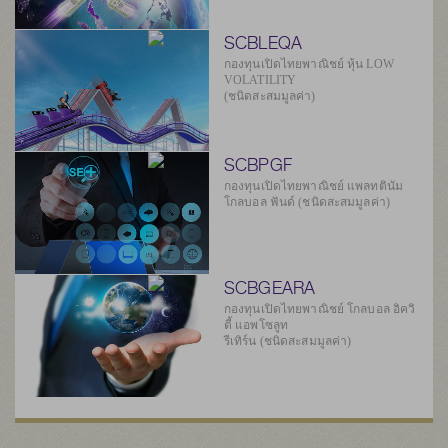
SCBLEQA
กองทุนเปิดไทยพาณิชย์ หุ้น LOW
VOLATILITY
(ชนิดสะสมมูลค่า)
SCBPGF
กองทุนเปิดไทยพาณิชย์ แพลทตินัม
โกลบอล ฟันด์ (ชนิดสะสมมูลค่า)
SCBGEARA
กองทุนเปิดไทยพาณิชย์ โกลบอล อิควิ
ตี้ แอพโซลูท
รีเทิร์น (ชนิดสะสมมูลค่า)