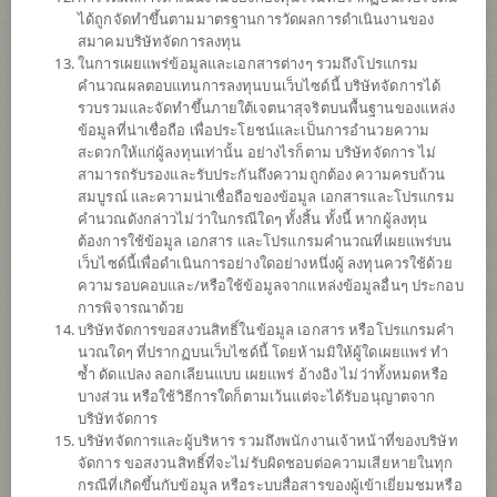
ได้ถูกจัดทำขึ้นตามมาตรฐานการวัดผลการดำเนินงานของ
ข้อมูลการ
สั่งซื้อขาย
สมาคมบริษัทจัดการลงทุน
ในการเผยแพร่ข้อมูลและเอกสารต่างๆ รวมถึงโปรแกรม
ดาวน์โหลด
เอกสาร
คำนวณผลตอบแทนการลงทุนบนเว็บไซด์นี้ บริษัทจัดการได้
รวบรวมและจัดทำขึ้นภายใต้เจตนาสุจริตบนพื้นฐานของแหล่ง
ปฏิทิน
วันหยุด
ข้อมูลที่น่าเชื่อถือ เพื่อประโยชน์และเป็นการอำนวยความ
สะดวกให้แก่ผู้ลงทุนเท่านั้น อย่างไรก็ตาม บริษัทจัดการ ไม่
สามารถรับรองและรับประกันถึงความถูกต้อง ความครบถ้วน
นโยบาย
สมบูรณ์ และความน่าเชื่อถือของข้อมูล เอกสารและโปรแกรม
คำนวณดังกล่าวไม่ว่าในกรณีใดๆ ทั้งสิ้น ทั้งนี้ หากผู้ลงทุน
เน้นลงทุนในหน่วยลงทุนของกองทุนรวมต่างประเทศเพียงกองทุนเดียว
ต้องการใช้ข้อมูล เอกสาร และโปรแกรมคำนวณที่เผยแพร่บน
(Feeder Fund) ได้แก่ Fidelity Funds - Global Demographics Fund, class
เว็บไซด์นี้เพื่อดำเนินการอย่างใดอย่างหนึ่งผู้ ลงทุนควรใช้ด้วย
Y-ACC-USD (กองทุนหลัก) กองทุนหลักลงทุนในหุ้นของบริษัททั่วโลกที่
ความรอบคอบและ/หรือใช้ข้อมูลจากแหล่งข้อมูลอื่นๆ ประกอบ
ได้ประโยชน์จากการเปลี่ยนแปลงโครงสร้างประชากร ได้แก่ ธุรกิจการ
การพิจารณาด้วย
แพทย์และอุตสาหกรรมการบริโภคที่ได้รับประโยชน์จากอายุของ
บริษัทจัดการขอสงวนสิทธิ์ในข้อมูล เอกสาร หรือโปรแกรมคำ
ประชากรที่ยืนยาวขึ้น จำนวนของประชากรชนชั้นกลางที่เพิ่มปริมาณ
นวณใดๆ ที่ปรากฏบนเว็บไซด์นี้ โดยห้ามมิให้ผู้ใดเผยแพร่ ทำ
สูงขึ้น และการเติบโตของประชากร เป็นต้น โดยทรัพย์สินที่ลงทุนจะมี
ซ้ำ ดัดแปลง ลอกเลียนแบบ เผยแพร่ อ้างอิง ไม่ว่าทั้งหมดหรือ
การลงทุนในตลาดเกิดใหม่ไม่เกิน 30% ของมูลค่าทรัพย์สิน
บางส่วน หรือใช้วิธีการใดก็ตามเว้นแต่จะได้รับอนุญาตจาก
กองทุนอาจลงทุนในสัญญาซื้อขายล่วงหน้า (Derivatives) เพื่อเพิ่ม
บริษัทจัดการ
ประสิทธิภาพการบริหารการลงทุน (Efficient portfolio management)
บริษัทจัดการและผู้บริหาร รวมถึงพนักงานเจ้าหน้าที่ของบริษัท
และ/หรือการบริหารความเสี่ยง โดยป้องกันความเสี่ยงจากอัตราแลก
จัดการ ขอสงวนสิทธิ์ที่จะไม่รับผิดชอบต่อความเสียหายในทุก
เปลี่ยน (Hedging) ตามดุลยพินิจของผู้จัดการกองทุน
กรณีที่เกิดขึ้นกับข้อมูล หรือระบบสื่อสารของผู้เข้าเยี่ยมชมหรือ