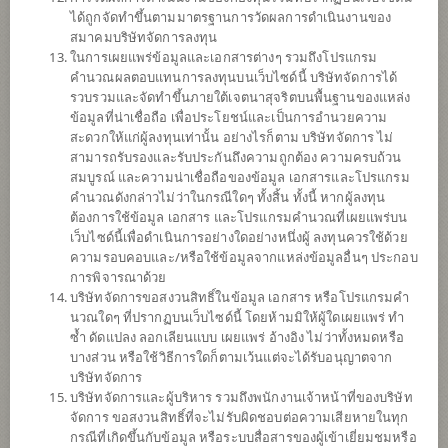
ผลการ
ดำเนินงาน
ได้ถูกจัดทำขึ้นตามมาตรฐานการวัดผลการดำเนินงานของ
สมาคมบริษัทจัดการลงทุน
ข้อมูลการ
สั่งซื้อขาย
ในการเผยแพร่ข้อมูลและเอกสารต่างๆ รวมถึงโปรแกรม
คำนวณผลตอบแทนการลงทุนบนเว็บไซด์นี้ บริษัทจัดการได้
ดาวน์โหลด
เอกสาร
รวบรวมและจัดทำขึ้นภายใต้เจตนาสุจริตบนพื้นฐานของแหล่ง
ข้อมูลที่น่าเชื่อถือ เพื่อประโยชน์และเป็นการอำนวยความ
ปฏิทิน
วันหยุด
สะดวกให้แก่ผู้ลงทุนเท่านั้น อย่างไรก็ตาม บริษัทจัดการ ไม่
สามารถรับรองและรับประกันถึงความถูกต้อง ความครบถ้วน
สมบูรณ์ และความน่าเชื่อถือของข้อมูล เอกสารและโปรแกรม
นโยบาย
คำนวณดังกล่าวไม่ว่าในกรณีใดๆ ทั้งสิ้น ทั้งนี้ หากผู้ลงทุน
ต้องการใช้ข้อมูล เอกสาร และโปรแกรมคำนวณที่เผยแพร่บน
เน้นลงทุนในหน่วยลงทุนของกองทุนรวมต่างประเทศเพียงกองทุนเดียว
เว็บไซด์นี้เพื่อดำเนินการอย่างใดอย่างหนึ่งผู้ ลงทุนควรใช้ด้วย
(Feeder Fund) ได้แก่ JPMorgan Funds Asia Pacific Income Fund
ความรอบคอบและ/หรือใช้ข้อมูลจากแหล่งข้อมูลอื่นๆ ประกอบ
(กองทุนหลัก) Class C (mth) USD กองทุนหลักลงทุนอย่างน้อย 67% ใน
การพิจารณาด้วย
ตราสารทุน ตราสารหนี้ หลักทรัพย์แปลงสภาพ ทรัสต์เพื่อการลงทุนใน
บริษัทจัดการขอสงวนสิทธิ์ในข้อมูล เอกสาร หรือโปรแกรมคำ
อสังหาริมทรัพย์ ของผู้ออกในภูมิภาคเอเชียแปซิฟิกยกเว้นประเทศญี่ปุ่น
นวณใดๆ ที่ปรากฏบนเว็บไซด์นี้ โดยห้ามมิให้ผู้ใดเผยแพร่ ทำ
กองทุนอาจลงทุนในสัญญาซื้อขายล่วงหน้า (Derivatives) เพื่อเพิ่ม
ซ้ำ ดัดแปลง ลอกเลียนแบบ เผยแพร่ อ้างอิง ไม่ว่าทั้งหมดหรือ
ประสิทธิภาพการบริหารการลงทุน (Efficient portfolio management)
บางส่วน หรือใช้วิธีการใดก็ตามเว้นแต่จะได้รับอนุญาตจาก
และ/หรือการบริหารความเสี่ยง โดยป้องกันความเสี่ยงจากอัตราแลก
บริษัทจัดการ
เปลี่ยน (Hedging) ตามดุลยพินิจของผู้จัดการกองทุน
บริษัทจัดการและผู้บริหาร รวมถึงพนักงานเจ้าหน้าที่ของบริษัท
จัดการ ขอสงวนสิทธิ์ที่จะไม่รับผิดชอบต่อความเสียหายในทุก
ประเภทกองทุน
กองทุนที่ลงทุนในต่างประเทศ
กรณีที่เกิดขึ้นกับข้อมูล หรือระบบสื่อสารของผู้เข้าเยี่ยมชมหรือ