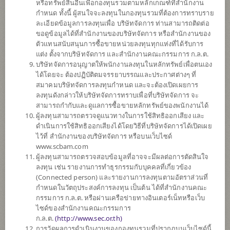
หรือทรัพย์สินอื่นเพื่อกองทุนรวมตามหลักเกณฑ์ที่สำนักงาน
ค่อนข้างสูง
กำหนด ทั้งนี้ ผู้สนใจจะลงทุนในกองทุนรวมที่ต้องการทราบราย
5
ละเอียดข้อมูลการลงทุนเพื่อ บริษัทจัดการ ท่านสามารถติดต่อ
ขอดูข้อมูลได้ที่สำนักงานของบริษัทจัดการ หรือสำนักงานของ
ตัวแทนสนับสนุนการซื้อขายหน่วยลงทุนทุกแห่งที่ได้รับการ
แต่ง ตั้งจากบริษัทจัดการ และสำนักงานคณะกรรมการ ก.ล.ต.
ตั้งแต่ต้นปี
บริษัทจัดการอนุญาตให้พนักงานลงทุนในหลักทรัพย์เพื่อตนเอง
+6.95%
ได้โดยจะ ต้องปฏิบัติตมจรรยาบรรณและประกาศต่างๆ ที่
สมาคมบริษัทจัดการลงทุนกำหนด และจะต้องเปิดเผยการ
ลงทุนดังกล่าวให้บริษัทจัดการทราบเพื่อที่บริษัทจัดการ จะ
ข้อมูล ณ
วันที่ 5 สิงหาคม 2569
สามารถกำกับและดูแลการซื้อขายหลักทรัพย์ของพนักงานได้
มูลค่าหน่วยลงทุน
ผู้ลงทุนสามารถตรวจดูแนวทางในการใช้สิทธิออกเสียง และ
13.2327
ดำเนินการใช้สิทธิออกเสียงได้โดยวิธีที่บริษัทจัดการได้เปิดเผย
ไว้ที่ สำนักงานของบริษัทจัดการ หรือบนเว็บไซด์
0.0813
www.scbam.com
ผู้ลงทุนสามารถตรวจสอบข้อมูลที่อาจจะมีผลต่อการตัดสินใจ
ข้อมูล ณ วันที่ 5 ส.ค. 2569
ลงทุน เช่น รายงานการทำธุรกรรมกับบุคคลที่เกี่ยวข้อง
(Connected person) และรายงานการลงทุนตามอัตราส่วนที่
กำหนดในวัตถุประสงค์การลงทุน เป็นต้น ได้ที่สำนักงานคณะ
*ตามสกุลเงินของกองทุน
กรรมการ ก.ล.ต. หรือผ่านเครือข่ายทางอินเตอร์เน็ทหรือเว็บ
ไซด์ของสำนักงานคณะกรรมการ
ข้อมูลสรุป
ก.ล.ต.
(
http://www.sec.or.th)
การวัดผลการดำเนินงานของกองทุนรวมที่ปรากฏบนเว็บไซด์นี้