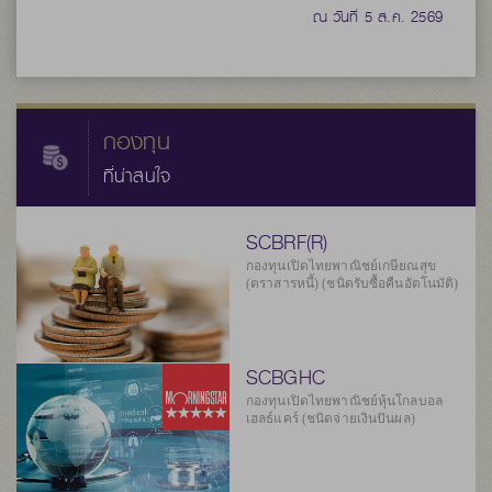
ณ วันที่ 5 ส.ค. 2569
กองทุน
ที่น่าสนใจ
SCBRF(R)
กองทุนเปิดไทยพาณิชย์เกษียณสุข
(ตราสารหนี้) (ชนิดรับซื้อคืนอัตโนมัติ)
SCBGHC
กองทุนเปิดไทยพาณิชย์หุ้นโกลบอล
เฮลธ์แคร์ (ชนิดจ่ายเงินปันผล)