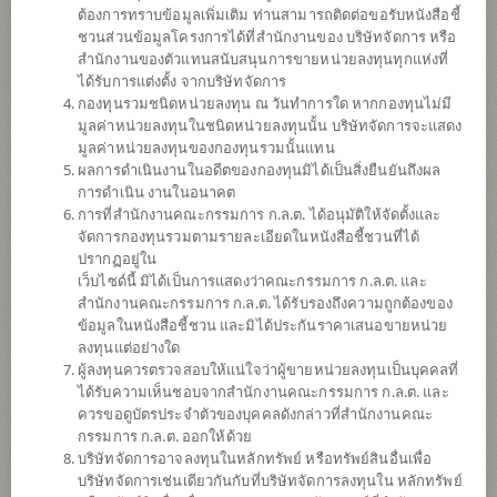
ต้องการทราบข้อมูลเพิ่มเติม ท่านสามารถติดต่อขอรับหนังสือชี้
ชวนส่วนข้อมูลโครงการได้ที่สำนักงานของ บริษัทจัดการ หรือ
สำนักงานของตัวแทนสนับสนุนการขายหน่วยลงทุนทุกแห่งที่
ได้รับการแต่งตั้ง จากบริษัทจัดการ
กองทุนรวมชนิดหน่วยลงทุน ณ วันทำการใด หากกองทุนไม่มี
มูลค่าหน่วยลงทุนในชนิดหน่วยลงทุนนั้น บริษัทจัดการจะแสดง
มูลค่าหน่วยลงทุนของกองทุนรวมนั้นแทน
ผลการดำเนินงานในอดีตของกองทุนมิได้เป็นสิ่งยืนยันถึงผล
การดำเนิน งานในอนาคต
การที่สำนักงานคณะกรรมการ ก.ล.ต. ได้อนุมัติให้จัดตั้งและ
กองทุนเปิดไทยพาณิชย์ เอเชียแปซิฟิค อินคัม
จัดการกองทุนรวมตามรายละเอียดในหนังสือชี้ชวนที่ได้
ปรากฏอยู่ใน
เว็บไซด์นี้ มิได้เป็นการแสดงว่าคณะกรรมการ ก.ล.ต. และ
พลัส
สำนักงานคณะกรรมการ ก.ล.ต. ได้รับรองถึงความถูกต้องของ
ข้อมูลในหนังสือชี้ชวน และมิได้ประกันราคาเสนอขายหน่วย
ห้ามขายผู้ลงทุนรายย่อย (ชนิดสะสมมูลค่า)
ลงทุนแต่อย่างใด
ผู้ลงทุนควรตรวจสอบให้แน่ใจว่าผู้ขายหน่วยลงทุนเป็นบุคคลที่
SCBAPLUSA
ได้รับความเห็นชอบจากสำนักงานคณะกรรมการ ก.ล.ต. และ
ควรขอดูบัตรประจำตัวของบุคคลดังกล่าวที่สำนักงานคณะ
กรรมการ ก.ล.ต. ออกให้ด้วย
SHARE
บริษัทจัดการอาจลงทุนในหลักทรัพย์ หรือทรัพย์สินอื่นเพื่อ
บริษัทจัดการเช่นเดียวกันกับที่บริษัทจัดการลงทุนใน หลักทรัพย์
ความเสี่ยงปานกลาง