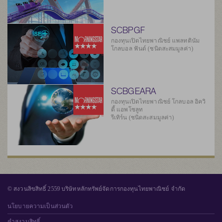
SCBPGF
กองทุนเปิดไทยพาณิชย์ แพลทตินัม
โกลบอล ฟันด์ (ชนิดสะสมมูลค่า)
SCBGEARA
กองทุนเปิดไทยพาณิชย์ โกลบอล อิควิ
ตี้ แอพโซลูท
รีเทิร์น (ชนิดสะสมมูลค่า)
© สงวนลิขสิทธิ์ 2559 บริษัทหลักทรัพย์จัดการกองทุนไทยพาณิชย์ จำกัด
นโยบายความเป็นส่วนตัว
คำสงวนสิทธิ์