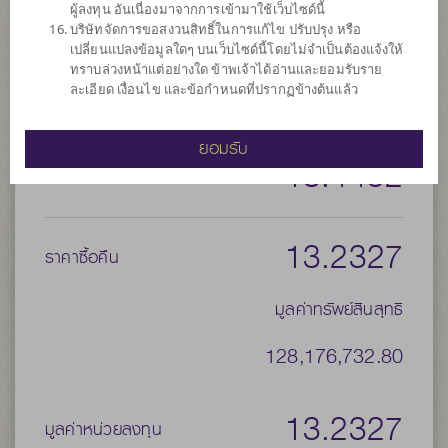
ผู้ลงทุน อันเนื่องมาจากการเข้ามาใช้เว็บไซด์นี้
ประเภทกองทุนย่อย
เน้นลงทุนแบบผสม
บริษัทจัดการขอสงวนสิทธิ์ในการแก้ไข ปรับปรุง หรือ
จำนวนเงินลงทุนโครงการ
30,000 ล้าน
เปลี่ยนแปลงข้อมูลใดๆ บนเว็บไซด์นี้โดยไม่จำเป็นต้องแจ้งให้
ทราบล่วงหน้าแต่อย่างใด ข้าพเจ้าได้อ่านและยอมรับราย
วันที่จดทะเบียนกองทุน
วันที่ 26 ต.ค. 2559
ละเอียด เงื่อนไข และข้อกำหนดที่ปรากฏข้างต้นแล้ว
วันที่ครบอายุกองทุน
N/A
ยอมรับ
13.4452
ราคาขาย
13.2327
ราคาซื้อคืน
มูลค่าทรัพย์สินสุทธิ
128,176,732.80
13.2327
มูลค่าหน่วยลงทุน