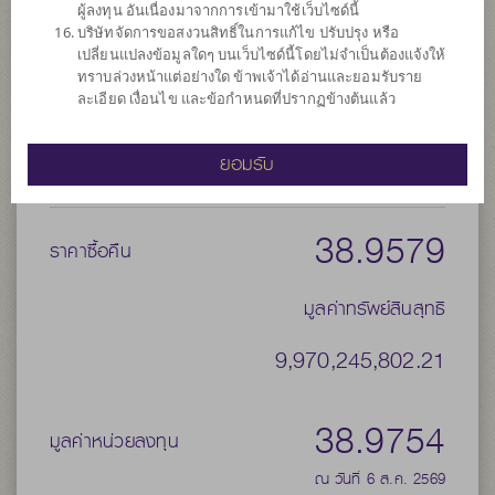
ผู้ลงทุน อันเนื่องมาจากการเข้ามาใช้เว็บไซด์นี้
จำนวนเงินลงทุนโครงการ
50,000 ล้าน
บริษัทจัดการขอสงวนสิทธิ์ในการแก้ไข ปรับปรุง หรือ
วันที่จดทะเบียนกองทุน
วันที่ 18 ธ.ค. 2555
เปลี่ยนแปลงข้อมูลใดๆ บนเว็บไซด์นี้โดยไม่จำเป็นต้องแจ้งให้
ทราบล่วงหน้าแต่อย่างใด ข้าพเจ้าได้อ่านและยอมรับราย
วันที่ครบอายุกองทุน
N/A
ละเอียด เงื่อนไข และข้อกำหนดที่ปรากฏข้างต้นแล้ว
39.1879
ราคาขาย
ยอมรับ
38.9579
ราคาซื้อคืน
มูลค่าทรัพย์สินสุทธิ
9,970,245,802.21
38.9754
มูลค่าหน่วยลงทุน
ณ วันที่ 6 ส.ค. 2569