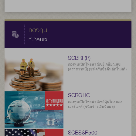
กองทุน
ที่น่าสนใจ
SCBRF(R)
กองทุนเปิดไทยพาณิชย์เกษียณสุข
(ตราสารหนี้) (ชนิดรับซื้อคืนอัตโนมัติ)
SCBGHC
กองทุนเปิดไทยพาณิชย์หุ้นโกลบอล
เฮลธ์แคร์ (ชนิดจ่ายเงินปันผล)
SCBS&P500