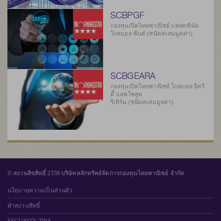
SCBPGF
กองทุนเปิดไทยพาณิชย์ แพลทตินัม
โกลบอล ฟันด์ (ชนิดสะสมมูลค่า)
SCBGEARA
กองทุนเปิดไทยพาณิชย์ โกลบอล อิควิ
ตี้ แอพโซลูท
รีเทิร์น (ชนิดสะสมมูลค่า)
© สงวนลิขสิทธิ์ 2559 บริษัทหลักทรัพย์จัดการกองทุนไทยพาณิชย์ จำกัด
นโยบายความเป็นส่วนตัว
คำสงวนสิทธิ์
SECURITY TIPS