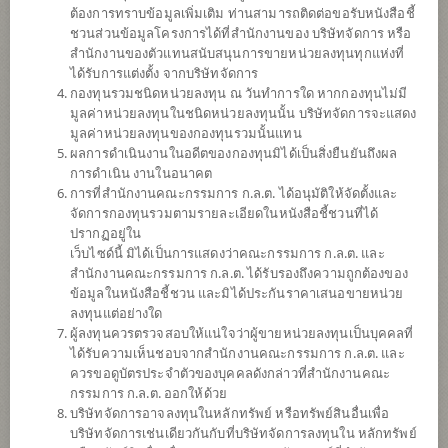
ต้องการทราบข้อมูลเพิ่มเติม ท่านสามารถติดต่อขอรับหนังสือชี้
ชวนส่วนข้อมูลโครงการได้ที่สำนักงานของ บริษัทจัดการ หรือ
สำนักงานของตัวแทนสนับสนุนการขายหน่วยลงทุนทุกแห่งที่
ได้รับการแต่งตั้ง จากบริษัทจัดการ
กองทุนรวมชนิดหน่วยลงทุน ณ วันทำการใด หากกองทุนไม่มี
มูลค่าหน่วยลงทุนในชนิดหน่วยลงทุนนั้น บริษัทจัดการจะแสดง
มูลค่าหน่วยลงทุนของกองทุนรวมนั้นแทน
ผลการดำเนินงานในอดีตของกองทุนมิได้เป็นสิ่งยืนยันถึงผล
การดำเนิน งานในอนาคต
การที่สำนักงานคณะกรรมการ ก.ล.ต. ได้อนุมัติให้จัดตั้งและ
กองทุนเปิดไทยพาณิชย์หุ้นยูเอส (ชนิดสะสม
จัดการกองทุนรวมตามรายละเอียดในหนังสือชี้ชวนที่ได้
ปรากฏอยู่ใน
เว็บไซด์นี้ มิได้เป็นการแสดงว่าคณะกรรมการ ก.ล.ต. และ
มูลค่า)
สำนักงานคณะกรรมการ ก.ล.ต. ได้รับรองถึงความถูกต้องของ
ข้อมูลในหนังสือชี้ชวน และมิได้ประกันราคาเสนอขายหน่วย
SCBS&P500A
ลงทุนแต่อย่างใด
ผู้ลงทุนควรตรวจสอบให้แน่ใจว่าผู้ขายหน่วยลงทุนเป็นบุคคลที่
ได้รับความเห็นชอบจากสำนักงานคณะกรรมการ ก.ล.ต. และ
SHARE
ควรขอดูบัตรประจำตัวของบุคคลดังกล่าวที่สำนักงานคณะ
กรรมการ ก.ล.ต. ออกให้ด้วย
ความเสี่ยงสูง
บริษัทจัดการอาจลงทุนในหลักทรัพย์ หรือทรัพย์สินอื่นเพื่อ
6
บริษัทจัดการเช่นเดียวกันกับที่บริษัทจัดการลงทุนใน หลักทรัพย์