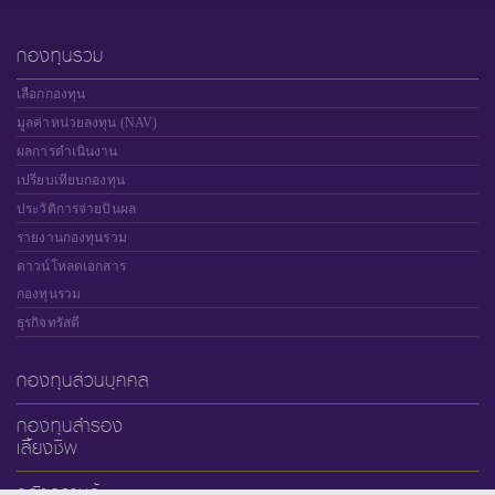
กองทุนรวม
เลือกกองทุน
มูลค่าหน่วยลงทุน (NAV)
ผลการดำเนินงาน
เปรียบเทียบกองทุน
ประวัติการจ่ายปันผล
รายงานกองทุนรวม
ดาวน์โหลดเอกสาร
กองทุนรวม
ธุรกิจทรัสตี
กองทุนส่วนบุคคล
กองทุนสำรอง
เลี้ยงชีพ
คลังความรู้