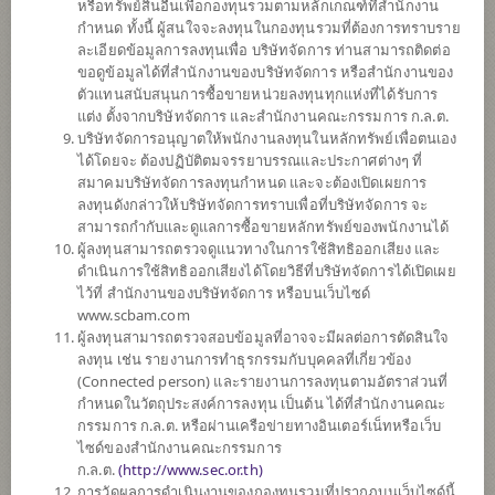
หรือทรัพย์สินอื่นเพื่อกองทุนรวมตามหลักเกณฑ์ที่สำนักงาน
กำหนด ทั้งนี้ ผู้สนใจจะลงทุนในกองทุนรวมที่ต้องการทราบราย
ละเอียดข้อมูลการลงทุนเพื่อ บริษัทจัดการ ท่านสามารถติดต่อ
ตั้งแต่ต้นปี
ขอดูข้อมูลได้ที่สำนักงานของบริษัทจัดการ หรือสำนักงานของ
0
ตัวแทนสนับสนุนการซื้อขายหน่วยลงทุนทุกแห่งที่ได้รับการ
แต่ง ตั้งจากบริษัทจัดการ และสำนักงานคณะกรรมการ ก.ล.ต.
ข้อมูล ณ
บริษัทจัดการอนุญาตให้พนักงานลงทุนในหลักทรัพย์เพื่อตนเอง
ได้โดยจะ ต้องปฏิบัติตมจรรยาบรรณและประกาศต่างๆ ที่
มูลค่าหน่วยลงทุน
สมาคมบริษัทจัดการลงทุนกำหนด และจะต้องเปิดเผยการ
38.9754
ลงทุนดังกล่าวให้บริษัทจัดการทราบเพื่อที่บริษัทจัดการ จะ
สามารถกำกับและดูแลการซื้อขายหลักทรัพย์ของพนักงานได้
-0.0747
ผู้ลงทุนสามารถตรวจดูแนวทางในการใช้สิทธิออกเสียง และ
ดำเนินการใช้สิทธิออกเสียงได้โดยวิธีที่บริษัทจัดการได้เปิดเผย
ข้อมูล ณ วันที่ 6 ส.ค. 2569
ไว้ที่ สำนักงานของบริษัทจัดการ หรือบนเว็บไซด์
www.scbam.com
*ตามสกุลเงินของกองทุน
ผู้ลงทุนสามารถตรวจสอบข้อมูลที่อาจจะมีผลต่อการตัดสินใจ
ลงทุน เช่น รายงานการทำธุรกรรมกับบุคคลที่เกี่ยวข้อง
ข้อมูลสรุป
(Connected person) และรายงานการลงทุนตามอัตราส่วนที่
กำหนดในวัตถุประสงค์การลงทุน เป็นต้น ได้ที่สำนักงานคณะ
กรรมการ ก.ล.ต. หรือผ่านเครือข่ายทางอินเตอร์เน็ทหรือเว็บ
ผลการ
ดำเนินงาน
ไซด์ของสำนักงานคณะกรรมการ
ก.ล.ต.
(
http://www.sec.or.th)
ข้อมูลการ
สั่งซื้อขาย
การวัดผลการดำเนินงานของกองทุนรวมที่ปรากฏบนเว็บไซด์นี้