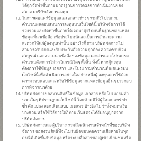
ได้ถูกจัดทำขึ้นตามมาตรฐานการวัดผลการดำเนินงานของ
ดาวน์โหลด
เอกสาร
สมาคมบริษัทจัดการลงทุน
ในการเผยแพร่ข้อมูลและเอกสารต่างๆ รวมถึงโปรแกรม
ปฏิทิน
วันหยุด
คำนวณผลตอบแทนการลงทุนบนเว็บไซด์นี้ บริษัทจัดการได้
รวบรวมและจัดทำขึ้นภายใต้เจตนาสุจริตบนพื้นฐานของแหล่ง
นโยบาย
ข้อมูลที่น่าเชื่อถือ เพื่อประโยชน์และเป็นการอำนวยความ
สะดวกให้แก่ผู้ลงทุนเท่านั้น อย่างไรก็ตาม บริษัทจัดการ ไม่
สามารถรับรองและรับประกันถึงความถูกต้อง ความครบถ้วน
เน้นลงทุนในหน่วยลงทุนของกองทุนรวมต่างประเทศเพียงกองทุนเดียว
สมบูรณ์ และความน่าเชื่อถือของข้อมูล เอกสารและโปรแกรม
(Feeder Fund) ได้แก่ iShares Core S&P 500 ETF (กองทุนหลัก) กองทุน
คำนวณดังกล่าวไม่ว่าในกรณีใดๆ ทั้งสิ้น ทั้งนี้ หากผู้ลงทุน
หลักมีนโยบายลงทุนในหุ้นที่เป็นส่วนประกอบของดัชนี S&P 500 โดยมี
ต้องการใช้ข้อมูล เอกสาร และโปรแกรมคำนวณที่เผยแพร่บน
เป้าหมายสร้างผลตอบแทนให้ได้ใกล้เคียงกับผลตอบแทนของดัชนี
เว็บไซด์นี้เพื่อดำเนินการอย่างใดอย่างหนึ่งผู้ ลงทุนควรใช้ด้วย
S&P 500
ความรอบคอบและ/หรือใช้ข้อมูลจากแหล่งข้อมูลอื่นๆ ประกอบ
กองทุนอาจลงทุนในสัญญาซื้อขายล่วงหน้า (Derivatives) เพื่อเพิ่ม
การพิจารณาด้วย
ประสิทธิภาพการบริหารการลงทุน (Efficient portfolio management)
บริษัทจัดการขอสงวนสิทธิ์ในข้อมูล เอกสาร หรือโปรแกรมคำ
และ/หรือการบริหารความเสี่ยง โดยป้องกันความเสี่ยงจากอัตราแลก
นวณใดๆ ที่ปรากฏบนเว็บไซด์นี้ โดยห้ามมิให้ผู้ใดเผยแพร่ ทำ
เปลี่ยนของหลักทรัพย์หรือทรัพย์สินในสกุลเงินต่างประเทศที่กองทุนถือ
ซ้ำ ดัดแปลง ลอกเลียนแบบ เผยแพร่ อ้างอิง ไม่ว่าทั้งหมดหรือ
อยู่เทียบกับสกุลเงินบาท ณ ขณะใดขณะหนึ่ง ระหว่างร้อยละ 95 ถึงร้อย
บางส่วน หรือใช้วิธีการใดก็ตามเว้นแต่จะได้รับอนุญาตจาก
ละ 105 ของมูลค่าความเสี่ยงที่มีอยู่
บริษัทจัดการ
บริษัทจัดการและผู้บริหาร รวมถึงพนักงานเจ้าหน้าที่ของบริษัท
ประเภทกองทุน
กองทุนที่ลงทุนในต่างประเทศ
จัดการ ขอสงวนสิทธิ์ที่จะไม่รับผิดชอบต่อความเสียหายในทุก
ประเภทกองทุนย่อย
เน้นลงทุนในตราสารทุน
กรณีที่เกิดขึ้นกับข้อมูล หรือระบบสื่อสารของผู้เข้าเยี่ยมชมหรือ