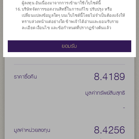
ประเภทกองทุนย่อย
เน้นลงทุนในตราสารทุน
ผู้ลงทุน อันเนื่องมาจากการเข้ามาใช้เว็บไซด์นี้
บริษัทจัดการขอสงวนสิทธิ์ในการแก้ไข ปรับปรุง หรือ
จำนวนเงินลงทุนโครงการ
50,000 ล้าน
เปลี่ยนแปลงข้อมูลใดๆ บนเว็บไซด์นี้โดยไม่จำเป็นต้องแจ้งให้
วันที่จดทะเบียนกองทุน
วันที่ 19 มี.ค. 2556
ทราบล่วงหน้าแต่อย่างใด ข้าพเจ้าได้อ่านและยอมรับราย
ละเอียด เงื่อนไข และข้อกำหนดที่ปรากฏข้างต้นแล้ว
วันที่ครบอายุกองทุน
N/A
ยอมรับ
8.4324
ราคาขาย
8.4189
ราคาซื้อคืน
มูลค่าทรัพย์สินสุทธิ
-
8.4256
มูลค่าหน่วยลงทุน