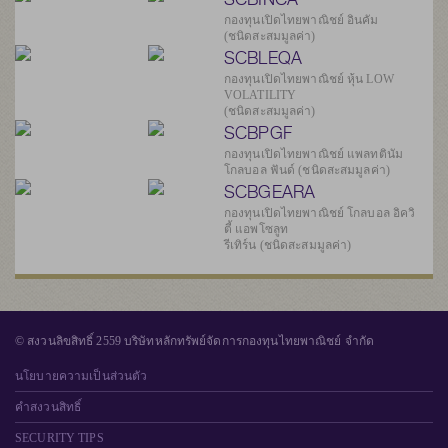
กองทุนเปิดไทยพาณิชย์ อินคัม
(ชนิดสะสมมูลค่า)
SCBLEQA
กองทุนเปิดไทยพาณิชย์ หุ้น LOW
VOLATILITY
(ชนิดสะสมมูลค่า)
SCBPGF
กองทุนเปิดไทยพาณิชย์ แพลทตินัม
โกลบอล ฟันด์ (ชนิดสะสมมูลค่า)
SCBGEARA
กองทุนเปิดไทยพาณิชย์ โกลบอล อิควิ
ตี้ แอพโซลูท
รีเทิร์น (ชนิดสะสมมูลค่า)
© สงวนลิขสิทธิ์ 2559 บริษัทหลักทรัพย์จัดการกองทุนไทยพาณิชย์ จำกัด
นโยบายความเป็นส่วนตัว
คำสงวนสิทธิ์
SECURITY TIPS