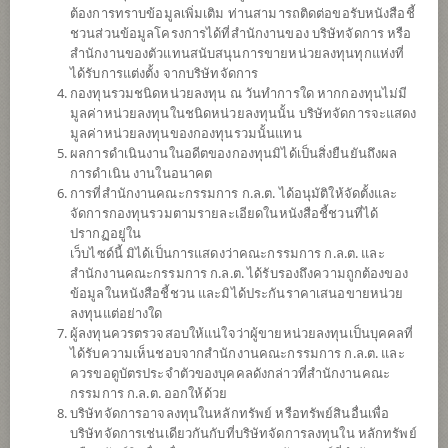
ต้องการทราบข้อมูลเพิ่มเติม ท่านสามารถติดต่อขอรับหนังสือชี้
ชวนส่วนข้อมูลโครงการได้ที่สำนักงานของ บริษัทจัดการ หรือ
สำนักงานของตัวแทนสนับสนุนการขายหน่วยลงทุนทุกแห่งที่
ได้รับการแต่งตั้ง จากบริษัทจัดการ
กองทุนรวมชนิดหน่วยลงทุน ณ วันทำการใด หากกองทุนไม่มี
มูลค่าหน่วยลงทุนในชนิดหน่วยลงทุนนั้น บริษัทจัดการจะแสดง
มูลค่าหน่วยลงทุนของกองทุนรวมนั้นแทน
ผลการดำเนินงานในอดีตของกองทุนมิได้เป็นสิ่งยืนยันถึงผล
การดำเนิน งานในอนาคต
การที่สำนักงานคณะกรรมการ ก.ล.ต. ได้อนุมัติให้จัดตั้งและ
กองทุนเปิดไทยพาณิชย์หุ้นจีน THB เฮ็ดจ์
จัดการกองทุนรวมตามรายละเอียดในหนังสือชี้ชวนที่ได้
ปรากฏอยู่ใน
เว็บไซด์นี้ มิได้เป็นการแสดงว่าคณะกรรมการ ก.ล.ต. และ
(ชนิดผู้ลงทุนกลุ่ม/บุคคล)
สำนักงานคณะกรรมการ ก.ล.ต. ได้รับรองถึงความถูกต้องของ
ข้อมูลในหนังสือชี้ชวน และมิได้ประกันราคาเสนอขายหน่วย
SCBCEHP
ลงทุนแต่อย่างใด
ผู้ลงทุนควรตรวจสอบให้แน่ใจว่าผู้ขายหน่วยลงทุนเป็นบุคคลที่
ได้รับความเห็นชอบจากสำนักงานคณะกรรมการ ก.ล.ต. และ
SHARE
ควรขอดูบัตรประจำตัวของบุคคลดังกล่าวที่สำนักงานคณะ
กรรมการ ก.ล.ต. ออกให้ด้วย
ความเสี่ยงสูง
บริษัทจัดการอาจลงทุนในหลักทรัพย์ หรือทรัพย์สินอื่นเพื่อ
6
บริษัทจัดการเช่นเดียวกันกับที่บริษัทจัดการลงทุนใน หลักทรัพย์