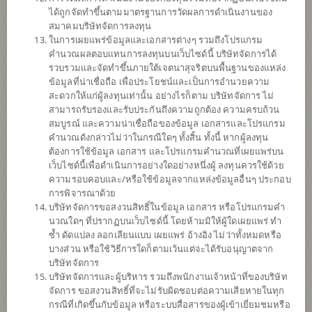
ได้ถูกจัดทำขึ้นตามมาตรฐานการวัดผลการดำเนินงานของ
ดาวน์โหลด
เอกสาร
สมาคมบริษัทจัดการลงทุน
ในการเผยแพร่ข้อมูลและเอกสารต่างๆ รวมถึงโปรแกรม
ปฏิทิน
วันหยุด
คำนวณผลตอบแทนการลงทุนบนเว็บไซด์นี้ บริษัทจัดการได้
รวบรวมและจัดทำขึ้นภายใต้เจตนาสุจริตบนพื้นฐานของแหล่ง
นโยบาย
ข้อมูลที่น่าเชื่อถือ เพื่อประโยชน์และเป็นการอำนวยความ
สะดวกให้แก่ผู้ลงทุนเท่านั้น อย่างไรก็ตาม บริษัทจัดการ ไม่
สามารถรับรองและรับประกันถึงความถูกต้อง ความครบถ้วน
เน้นลงทุนในหน่วยลงทุนของกองทุนรวมต่างประเทศเพียงกองทุนเดียว
สมบูรณ์ และความน่าเชื่อถือของข้อมูล เอกสารและโปรแกรม
(Feeder Fund) ได้แก่ Hang Seng China Enterprises Index ETF (กองทุน
คำนวณดังกล่าวไม่ว่าในกรณีใดๆ ทั้งสิ้น ทั้งนี้ หากผู้ลงทุน
หลัก) กองทุนหลักลงทุนในตราสารทุนที่สามารถสร้างผลตอบแทน
ต้องการใช้ข้อมูล เอกสาร และโปรแกรมคำนวณที่เผยแพร่บน
กองทุนก่อนหักค่าธรรมเนียมและค่าใช้จ่ายทั้งหมดของกองทุนให้ใกล้
เว็บไซด์นี้เพื่อดำเนินการอย่างใดอย่างหนึ่งผู้ ลงทุนควรใช้ด้วย
เคียงหรือเทียบเท่ากับผลตอบแทนจากการลงทุนในดัชนี Hang Seng
ความรอบคอบและ/หรือใช้ข้อมูลจากแหล่งข้อมูลอื่นๆ ประกอบ
China Enterprises Index (H-Share Index) ให้มากที่สุด
การพิจารณาด้วย
กองทุนอาจลงทุนในสัญญาซื้อขายล่วงหน้า (Derivatives) เพื่อเพิ่ม
บริษัทจัดการขอสงวนสิทธิ์ในข้อมูล เอกสาร หรือโปรแกรมคำ
ประสิทธิภาพการบริหารการลงทุน (Efficient portfolio management)
นวณใดๆ ที่ปรากฏบนเว็บไซด์นี้ โดยห้ามมิให้ผู้ใดเผยแพร่ ทำ
และ/หรือการบริหารความเสี่ยง โดยป้องกันความเสี่ยงจากอัตราแลก
ซ้ำ ดัดแปลง ลอกเลียนแบบ เผยแพร่ อ้างอิง ไม่ว่าทั้งหมดหรือ
เปลี่ยนของหลักทรัพย์หรือทรัพย์สินในสกุลเงินต่างประเทศที่กองทุนถือ
บางส่วน หรือใช้วิธีการใดก็ตามเว้นแต่จะได้รับอนุญาตจาก
อยู่เทียบกับสกุลเงินบาท ณ ขณะใดขณะหนึ่ง ระหว่างร้อยละ 95 ถึงร้อย
บริษัทจัดการ
ละ 105 ของมูลค่าความเสี่ยงที่มีอยู่
บริษัทจัดการและผู้บริหาร รวมถึงพนักงานเจ้าหน้าที่ของบริษัท
จัดการ ขอสงวนสิทธิ์ที่จะไม่รับผิดชอบต่อความเสียหายในทุก
ประเภทกองทุน
กองทุนที่ลงทุนในต่างประเทศ
กรณีที่เกิดขึ้นกับข้อมูล หรือระบบสื่อสารของผู้เข้าเยี่ยมชมหรือ