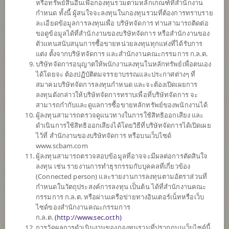
หรือทรัพย์สินอื่นเพื่อกองทุนรวมตามหลักเกณฑ์ที่สำนักงาน
กำหนด ทั้งนี้ ผู้สนใจจะลงทุนในกองทุนรวมที่ต้องการทราบราย
ละเอียดข้อมูลการลงทุนเพื่อ บริษัทจัดการ ท่านสามารถติดต่อ
ตั้งแต่ต้นปี
ขอดูข้อมูลได้ที่สำนักงานของบริษัทจัดการ หรือสำนักงานของ
-5.20%
ตัวแทนสนับสนุนการซื้อขายหน่วยลงทุนทุกแห่งที่ได้รับการ
แต่ง ตั้งจากบริษัทจัดการ และสำนักงานคณะกรรมการ ก.ล.ต.
ข้อมูล ณ
วันที่ 7 สิงหาคม 2569
บริษัทจัดการอนุญาตให้พนักงานลงทุนในหลักทรัพย์เพื่อตนเอง
ได้โดยจะ ต้องปฏิบัติตมจรรยาบรรณและประกาศต่างๆ ที่
มูลค่าหน่วยลงทุน
สมาคมบริษัทจัดการลงทุนกำหนด และจะต้องเปิดเผยการ
8.4256
ลงทุนดังกล่าวให้บริษัทจัดการทราบเพื่อที่บริษัทจัดการ จะ
สามารถกำกับและดูแลการซื้อขายหลักทรัพย์ของพนักงานได้
0.0427
ผู้ลงทุนสามารถตรวจดูแนวทางในการใช้สิทธิออกเสียง และ
ดำเนินการใช้สิทธิออกเสียงได้โดยวิธีที่บริษัทจัดการได้เปิดเผย
ข้อมูล ณ วันที่ 7 ส.ค. 2569
ไว้ที่ สำนักงานของบริษัทจัดการ หรือบนเว็บไซด์
www.scbam.com
*ตามสกุลเงินของกองทุน
ผู้ลงทุนสามารถตรวจสอบข้อมูลที่อาจจะมีผลต่อการตัดสินใจ
ลงทุน เช่น รายงานการทำธุรกรรมกับบุคคลที่เกี่ยวข้อง
ข้อมูลสรุป
(Connected person) และรายงานการลงทุนตามอัตราส่วนที่
กำหนดในวัตถุประสงค์การลงทุน เป็นต้น ได้ที่สำนักงานคณะ
กรรมการ ก.ล.ต. หรือผ่านเครือข่ายทางอินเตอร์เน็ทหรือเว็บ
ผลการ
ดำเนินงาน
ไซด์ของสำนักงานคณะกรรมการ
ก.ล.ต.
(
http://www.sec.or.th)
ข้อมูลการ
สั่งซื้อขาย
การวัดผลการดำเนินงานของกองทุนรวมที่ปรากฏบนเว็บไซด์นี้