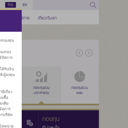
ไทย
EN
ช่องทางบริการ
เกี่ยวกับเรา
การกองทุน
ของกอง
ย์จัดการ
้รับเงิน
ิ ผู้ลงทุน
่าง
ุนรวมดัชนี
ลดหย่อนภาษี
กองทุนรวม
ลดหย่อนภาษี
กองทุนรวม
ลดหย่อนภาษี
กองทุนรวม
กองทุนส
ษีเกี่ยว
(SSF)
ตราสารทุน
(RMF)
ผสม
(THAI ESG)
ทรัพย์สินทางเลื
ประ
นซื้อ
่มเติม
จัดการ
ากบริษัท
กองทุน
นิดหน่วย
ที่น่าสนใจ