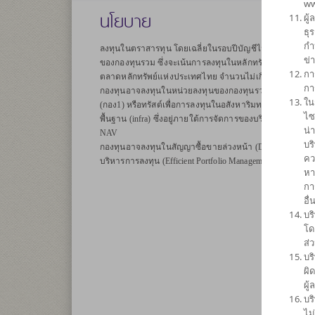
ww
นโยบาย
ผู
ธุ
กำ
ลงทุนในตราสารทุน โดยเฉลี่ยในรอบปีบัญชีไม่น้อยกว่า 80% 
ข่
ของกองทุนรวม ซึ่งจะเน้นการลงทุนในหลักทรัพย์ประเภทหุ้
กา
ตลาดหลักทรัพย์แห่งประเทศไทย จำนวนไม่เกิน 30 หลักทรัพย
กา
กองทุนอาจลงทุนในหน่วยลงทุนของกองทุนรวม หรือกองทุนร
ใน
(กอง1) หรือทรัสต์เพื่อการลงทุนในอสังหาริมทรัพย์ (REITs)
ไซ
พื้นฐาน (infra) ซึ่งอยู่ภายใต้การจัดการของบริษัทจัดการใน
น่
NAV
บร
กองทุนอาจลงทุนในสัญญาซื้อขายล่วงหน้า (Derivatives) เพื่
คว
บริหารการลงทุน (Efficient Portfolio Management) และ/หรือ
หา
กา
อื
บร
โด
ส่
บร
ผิ
ผู
บร
ไม