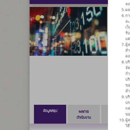
ลง
ผล
กา
กองทุนเ
ละ
เว
อิควิตี
รั
แต
SCB
ผู
สำ
คณ
ความเสี่ยง
บร
6
จั
กำ
บร
ขอ
สำ
บร
บร
กล
ข้อมูลสรุป
ผลการ
ข้อมูลการ
ขอ
ดำเนินงาน
สั่งซื้อขาย
ผู
วิ