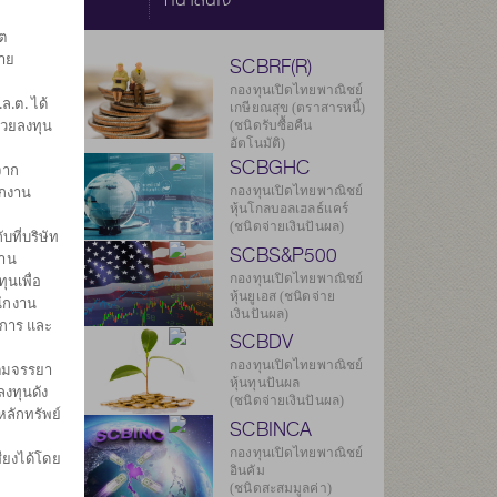
ต
ราย
SCBRF(R)
กองทุนเปิดไทยพาณิชย์
.ต. ได้
เกษียณสุข (ตราสารหนี้)
่วยลงทุน
(ชนิดรับซื้อคืน
อัตโนมัติ)
SCBGHC
จาก
ักงาน
กองทุนเปิดไทยพาณิชย์
หุ้นโกลบอลเฮลธ์แคร์
ยลงทุน
(ชนิดจ่ายเงินปันผล)
บที่บริษัท
244
SCBS&P500
งาน
กองทุนเปิดไทยพาณิชย์
ุนเพื่อ
158
หุ้นยูเอส (ชนิดจ่าย
นักงาน
เงินปันผล)
ดการ และ
.ค. 2569
SCBDV
กองทุนเปิดไทยพาณิชย์
ิตมจรรยา
องกองทุน
หุ้นทุนปันผล
งทุนดัง
(ชนิดจ่ายเงินปันผล)
หลักทรัพย์
SCBINCA
กองทุนเปิดไทยพาณิชย์
ียงได้โดย
อินคัม
(ชนิดสะสมมูลค่า)