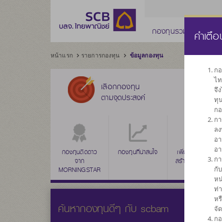
กองทุนรวม
กองทุ
คำเตือ
หน้าแรก
รายการกองทุน
ข้อมูลกองทุน
กอ
ไท
เลือกกองทุน
จึ
ตามจุดประสงค์
ทุ
กอ
กา
ลง
อา
อา
กองทุนติดดาว
กองทุนที่น่าสนใจ
เพิ่มค่าเงินลงทุน
กา
จาก
สร้างผลตอบแทน
กั
MORNINGSTAR
ระยะยาว
หน
ท่
หร
ค้นหากองทุนดีๆ กับ scbam
จั
กอ