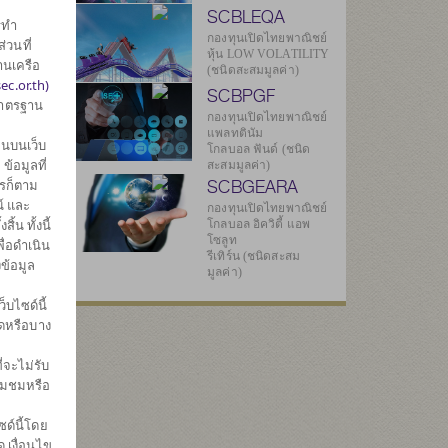
SCBLEQA
รทำ
กองทุนเปิดไทยพาณิชย์
่วนที่
หุ้น LOW VOLATILITY
านเครือ
(ชนิดสะสมมูลค่า)
ec.or.th)
SCBPGF
มาตรฐาน
กองทุนเปิดไทยพาณิชย์
แพลทตินัม
นบนเว็บ
โกลบอล ฟันด์ (ชนิด
้อมูลที่
สะสมมูลค่า)
SCBGEARA
ไรก็ตาม
5
์ และ
กองทุนเปิดไทยพาณิชย์
น ทั้งนี้
โกลบอล อิควิตี้ แอพ
โซลูท
ื่อดำเนิน
รีเทิร์น (ชนิดสะสม
ข้อมูล
4
มูลค่า)
บไซด์นี้
มดหรือบาง
ทธิ
่จะไม่รับ
-
่ยมชมหรือ
ด์นี้โดย
 เงื่อนไข