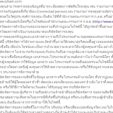
w.scbam.com
้ลงทุนสามารถตรวจสอบข้อมูลที่อาจจะมีผลต่อการตัดสินใจลงทุน เช่น รายงานกา
ประเภทกองทุน
กองทุนรวมตราสารทุน
รกรรมกับบุคคลที่เกี่ยวข้อง (Connected person) และรายงานการลงทุนตามอัตราส
ประเภทกองทุนย่อย
หนดในวัตถุประสงค์การลงทุน เป็นต้น ได้ที่สำนักงานคณะกรรมการ ก.ล.ต. หรือผ่
ของมูลค่าทรัพย์สิน
จำนวนเงินลงทุนโครงการ
10,000 ล้าน
ายทางอินเตอร์เน็ทหรือเว็บไซด์ของสำนักงานคณะกรรมการ ก.ล.ต.
(
http://www.s
นจดทะเบียนใน
รวัดผลการดำเนินงานของกองทุนรวมที่ปรากฏบนเว็บไซด์นี้ ได้ถูกจัดทำขึ้นตาม
วันที่จดทะเบียนกองทุน
วันที่ 28 มิ.ย. 2554
์
รวัดผลการดำเนินงานของสมาคมบริษัทจัดการลงทุน
วมอสังหาริมทรัพย์
วันที่ครบอายุกองทุน
N/A
การเผยแพร่ข้อมูลและเอกสารต่างๆ รวมถึงโปรแกรมคำนวณผลตอบแทนการลงทุ
 หรือกองทุนรวมโครงสร้าง
ด์นี้ บริษัทจัดการได้รวบรวมและจัดทำขึ้นภายใต้เจตนาสุจริตบนพื้นฐานของแหล่ง ข
สัดส่วนไม่เกิน 100% ของ
าเชื่อถือ เพื่อประโยชน์และเป็นการอำนวยความสะดวกให้แก่ผู้ลงทุนเท่านั้น อย่าง
9.624
ราคาขาย
ิษัทจัดการ ไม่สามารถรับรองและรับประกันถึงความถูกต้อง ความครบถ้วนสมบูรณ
อเพิ่มประสิทธิภาพการ
ามน่าเชื่อถือของข้อมูล เอกสารและโปรแกรมคำนวณดังกล่าวไม่ว่าในกรณีใดๆ ทั้งสิ้
การบริหารความเสี่ยง
กผู้ลงทุนต้องการใช้ข้อมูล เอกสาร และโปรแกรมคำนวณที่เผยแพร่บนเว็บไซด์นี้เพ
รอย่างใดอย่างหนึ่งผู้ ลงทุนควรใช้ด้วยความรอบคอบและ/หรือใช้ข้อมูลจากแหล่ง
9.624
ราคาซื้อคืน
่นๆ ประกอบการพิจารณาด้วย
ิษัทจัดการขอสงวนสิทธิ์ในข้อมูล เอกสาร หรือโปรแกรมคำนวณใดๆ ที่ปรากฏบนเว็
ยห้ามมิให้ผู้ใดเผยแพร่ ทำซ้ำ ดัดแปลง ลอกเลียนแบบ เผยแพร่ อ้างอิง ไม่ว่าทั้งห
มูลค่าทรัพย์สินสุ
วน หรือใช้วิธีการใดก็ตามเว้นแต่จะได้รับอนุญาตจากบริษัทจัดการ
ิษัทจัดการและผู้บริหาร รวมถึงพนักงานเจ้าหน้าที่ของบริษัทจัดการ ขอสงวนสิทธิ์ที
ดชอบต่อความเสียหายในทุกกรณีที่เกิดขึ้นกับข้อมูล หรือระบบสื่อสารของผู้เข้าเยี
้ลงทุน อันเนื่องมาจากการเข้ามาใช้เว็บไซด์นี้
ิษัทจัดการขอสงวนสิทธิ์ในการแก้ไข ปรับปรุง หรือเปลี่ยนแปลงข้อมูลใดๆ บนเว็บไซ
่จำเป็นต้องแจ้งให้ทราบล่วงหน้าแต่อย่างใด ข้าพเจ้าได้อ่านและยอมรับรายละเอียด