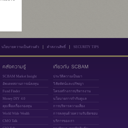
4
569
|
|
นโยบายความเป็นส่วนตัว
คำสงวนสิทธิ์
SECURITY TIPS
คลังความรู้
เกี่ยวกับ SCBAM
SCBAM Market Insight
ประวัติความเป็นมา
อัพเดทสถานการณ์ลงทุน
วิสัยทัศน์และปรัชญา
Fund Finder
โครงสร้างการบริหารงาน
Money DIY 4.0
นโยบายการกำกับดูแล
คุยเฟื่องเรื่องกองทุน
การบริหารความเสี่ยง
World Wide Wealth
การลงทุนด้วยความรับผิดชอบ
CMO Talk
บริการของเรา