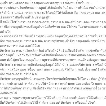
ทุนนั้น บริษัทจัดการจะแสดงมูลค่าหน่วยลงทุนของกองทุนรวมนั้นแทน
การดำเนินงานในอดีตของกองทุนมิได้เป็นสิ่งยืนยันถึงผลการดำเนิน งานในอนาค
รที่สำนักงานคณะกรรมการ ก.ล.ต. ได้อนุมัติให้จัดตั้งและจัดการกองทุนรวมตาม
ปิดไทยพาณิชย์ซีเล็คท์
เอียดในหนังสือชี้ชวนที่ได้ ปรากฏอยู่ใน
็บไซด์นี้ มิได้เป็นการแสดงว่าคณะกรรมการ ก.ล.ต. และสำนักงานคณะกรรมการ ก.ล
้ ฟันด์ (ชนิดผู้ลงทุนกลุ่ม/บุคคล)
บรองถึงความถูกต้องของข้อมูลในหนังสือชี้ชวน และมิได้ประกันราคาเสนอขายหน
่อย่างใด
SEP
้ลงทุนควรตรวจสอบให้แน่ใจว่าผู้ขายหน่วยลงทุนเป็นบุคคลที่ ได้รับความเห็นชอบ
SHARE
นักงานคณะกรรมการ ก.ล.ต. และควรขอดูบัตรประจำตัวของบุคคลดังกล่าวที่สำน
ะกรรมการ ก.ล.ต. ออกให้ด้วย
สูง
ตั้งแต่ต้นปี
มูลค่าหน่ว
ิษัทจัดการอาจลงทุนในหลักทรัพย์ หรือทรัพย์สินอื่นเพื่อบริษัทจัดการเช่นเดียวกันกั
9.6
0
ดการลงทุนใน หลักทรัพย์ หรือทรัพย์สินอื่นเพื่อกองทุนรวมตามหลักเกณฑ์ที่สำนัก
หนด ทั้งนี้ ผู้สนใจจะลงทุนในกองทุนรวมที่ต้องการทราบรายละเอียดข้อมูลการลงท
0.0
ิษัทจัดการ ท่านสามารถติดต่อขอดูข้อมูลได้ที่สำนักงานของบริษัทจัดการ หรือสำ
ข้อมูล ณ
งตัวแทนสนับสนุนการซื้อขายหน่วยลงทุนทุกแห่งที่ได้รับการแต่ง ตั้งจากบริษัทจั
ข้อมูล ณ วันที่ 6 ส
นักงานคณะกรรมการ ก.ล.ต.
ิษัทจัดการอนุญาตให้พนักงานลงทุนในหลักทรัพย์เพื่อตนเองได้โดยจะ ต้องปฏิบัต
*ตามสกุลเงินข
รณและประกาศต่างๆ ที่สมาคมบริษัทจัดการลงทุนกำหนด และจะต้องเปิดเผยการล
่าวให้บริษัทจัดการทราบเพื่อที่บริษัทจัดการ จะสามารถกำกับและดูแลการซื้อขาย
ดาวน์โหลด
งพนักงานได้
เอกสาร
้ลงทุนสามารถตรวจดูแนวทางในการใช้สิทธิออกเสียง และดำเนินการใช้สิทธิออกเส
ธีที่บริษัทจัดการได้เปิดเผยไว้ที่ สำนักงานของบริษัทจัดการ หรือบนเว็บไซด์