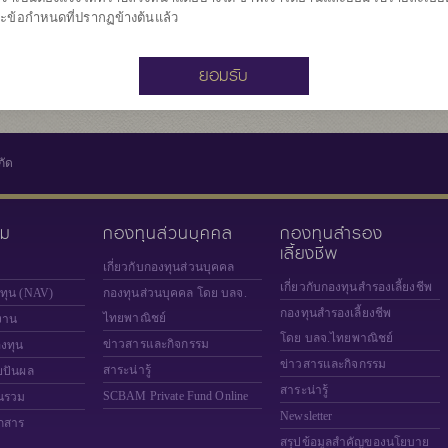
9.624
มูลค่าหน่วยลงทุน
ะข้อกำหนดที่ปรากฏข้างต้นแล้ว
ณ วันที่ 6 ส.ค. 2
ยอมรับ
กัด
วม
กองทุนส่วนบุคคล
กองทุนสำรอง
เลี้ยงชีพ
เกี่ยวกับกองทุนส่วนบุคคล
เกี่ยวกับกองทุนสำรองเลี้ยงชีพ
งทุน (NAV)
กองทุนส่วนบุคคล โดย บลจ.
กองทุนสำรองเลี้ยงชีพ
ไทยพาณิชย์
งาน
โดย บลจ.ไทยพาณิชย์
ข่าวสารและกิจกรรม
องทุน
ข่าวสารและกิจกรรม
สาระน่ารู้
ยปันผล
สาระน่ารู้
SCBAM
Private Fund Online
นรวม
Newsletter
กสาร
สรุปข้อมูลสำคัญของนโยบาย