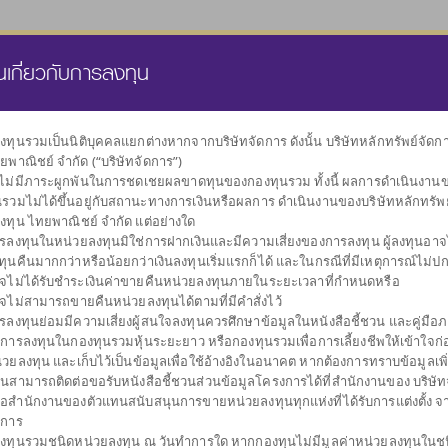
นส่วนบุคคล
กองทุนสำรองเลี้ยงชีพ
ธุรกิจทรัสตี
คลังความรู้
นเกี่ยวกับการลงทุน
งทุนรวมเป็นนิติบุคคลแยกต่างหากจากบริษัทจัดการ ดังนั้น บริษัทหลักทรัพย์จัด
ยพาณิชย์ จำกัด (“บริษัทจัดการ”)
เลือกกองทุน
งไม่มีภาระผูกพันในการชดเชยผลขาดทุนของกองทุนรวม ทั้งนี้ ผลการดำเนินงาน
ตามนโยบายการลงทุน
นรวมไม่ได้ขึ้นอยู่กับสถานะทางการเงินหรือผลการ ดำเนินงานของบริษัทหลักทรัพ
งทุน ไทยพาณิชย์ จำกัด แต่อย่างใด
รลงทุนในหน่วยลงทุนมิใช่การฝากเงินและมีความเสี่ยงของการลงทุน ผู้ลงทุนอาจได
ทุนคืนมากกว่าหรือน้อยกว่าเงินลงทุนเริ่มแรกก็ได้ และในกรณีที่มีเหตุการณ์ไม่ปกต
จไม่ได้รับชำระเงินค่าขายคืนหน่วยลงทุนภายในระยะเวลาที่กำหนดหรือ
จไม่สามารถขายคืนหน่วยลงทุนได้ตามที่มีคำสั่งไว้
ผันผวนต่ำ
กระจายการลงทุน
กองทุนรวมตลาด
รับเงินปันผล
กองทุนรวม
รับเงินคืนระหว
กองท
รลงทุนย่อมมีความเสี่ยงผู้สนใจลงทุนควรศึกษาข้อมูลในหนังสือชี้ชวน และคู่มือภา
รักษาเงินลงทุน
หลายสินทรัพย์
เงิน
ตราสารหนี้
การลงทุน
บการลงทุนในกองทุนรวมหุ้นระยะยาว หรือกองทุนรวมเพื่อการเลี้ยงชีพให้เข้าใจก่อ
่วยลงทุน และเก็บไว้เป็นข้อมูลเพื่อใช้อ้างอิงในอนาคต หากต้องการทราบข้อมูลเพิ
านสามารถติดต่อขอรับหนังสือชี้ชวนส่วนข้อมูลโครงการได้ที่สำนักงานของ บริษัท
ือสำนักงานของตัวแทนสนับสนุนการขายหน่วยลงทุนทุกแห่งที่ได้รับการแต่งตั้ง จ
ดการ
งทุนรวมชนิดหน่วยลงทุน ณ วันทำการใด หากกองทุนไม่มีมูลค่าหน่วยลงทุนในช