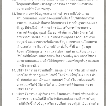
ข้อมูลการ
สั่งซื้อขาย
ได้ถูกจัดทำขึ้นตามมาตรฐานการวัดผลการดำเนินงานของ
สมาคมบริษัทจัดการลงทุน
ดาวน์โหลด
เอกสาร
ในการเผยแพร่ข้อมูลและเอกสารต่างๆ รวมถึงโปรแกรม
คำนวณผลตอบแทนการลงทุนบนเว็บไซด์นี้ บริษัทจัดการได้
ปฏิทิน
วันหยุด
รวบรวมและจัดทำขึ้นภายใต้เจตนาสุจริตบนพื้นฐานของแหล่ง
ข้อมูลที่น่าเชื่อถือ เพื่อประโยชน์และเป็นการอำนวยความ
ประวัติการ
จ่ายเงินปันผล
สะดวกให้แก่ผู้ลงทุนเท่านั้น อย่างไรก็ตาม บริษัทจัดการ ไม่
สามารถรับรองและรับประกันถึงความถูกต้อง ความครบถ้วน
สมบูรณ์ และความน่าเชื่อถือของข้อมูล เอกสารและโปรแกรม
นโยบาย
คำนวณดังกล่าวไม่ว่าในกรณีใดๆ ทั้งสิ้น ทั้งนี้ หากผู้ลงทุน
ต้องการใช้ข้อมูล เอกสาร และโปรแกรมคำนวณที่เผยแพร่บน
เน้นลงทุนในหน่วยลงทุนของกองทุนรวมต่างประเทศเพียงกองทุนเดียว
เว็บไซด์นี้เพื่อดำเนินการอย่างใดอย่างหนึ่งผู้ ลงทุนควรใช้ด้วย
(Feeder Fund) ได้แก่ iShares India 50 ETF (กองทุนหลัก) ลงทุนในสกุล
ความรอบคอบและ/หรือใช้ข้อมูลจากแหล่งข้อมูลอื่นๆ ประกอบ
เงิน USD กองทุนหลักเน้นลงทุนในตราสารทุนที่ซื้อขายใน
การพิจารณาด้วย
ตลาดหลักทรัพย์อินเดียเพื่อให้ได้ผลตอบแทนของกองทุนไปในทิศทาง
บริษัทจัดการขอสงวนสิทธิ์ในข้อมูล เอกสาร หรือโปรแกรมคำ
เดียวกับดัชนี Nifty 50 Index
นวณใดๆ ที่ปรากฏบนเว็บไซด์นี้ โดยห้ามมิให้ผู้ใดเผยแพร่ ทำ
กองทุนอาจลงทุนในสัญญาซื้อขายล่วงหน้า (Derivatives) เพื่อเพิ่ม
ซ้ำ ดัดแปลง ลอกเลียนแบบ เผยแพร่ อ้างอิง ไม่ว่าทั้งหมดหรือ
ประสิทธิภาพการบริหารการลงทุน (Efficient portfolio management)
บางส่วน หรือใช้วิธีการใดก็ตามเว้นแต่จะได้รับอนุญาตจาก
และ/หรือการบริหารความเสี่ยง โดยป้องกันความเสี่ยงจากอัตราแลก
บริษัทจัดการ
เปลี่ยน (Hedging) ตามดุลยพินิจของผู้จัดการกองทุน
บริษัทจัดการและผู้บริหาร รวมถึงพนักงานเจ้าหน้าที่ของบริษัท
จัดการ ขอสงวนสิทธิ์ที่จะไม่รับผิดชอบต่อความเสียหายในทุก
ประเภทกองทุน
กองทุนที่ลงทุนในต่างประเทศ
กรณีที่เกิดขึ้นกับข้อมูล หรือระบบสื่อสารของผู้เข้าเยี่ยมชมหรือ