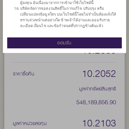
ผู้ลงทุน อันเนื่องมาจากการเข้ามาใช้เว็บไซด์นี้
ประเภทกองทุนย่อย
เน้นลงทุนในตราสารทุน
บริษัทจัดการขอสงวนสิทธิ์ในการแก้ไข ปรับปรุง หรือ
จำนวนเงินลงทุนโครงการ
5,000 ล้าน
เปลี่ยนแปลงข้อมูลใดๆ บนเว็บไซด์นี้โดยไม่จำเป็นต้องแจ้งให้
ทราบล่วงหน้าแต่อย่างใด ข้าพเจ้าได้อ่านและยอมรับราย
วันที่จดทะเบียนกองทุน
วันที่ 24 มี.ค. 2558
ละเอียด เงื่อนไข และข้อกำหนดที่ปรากฏข้างต้นแล้ว
วันที่ครบอายุกองทุน
N/A
ยอมรับ
10.2666
ราคาขาย
10.2052
ราคาซื้อคืน
มูลค่าทรัพย์สินสุทธิ
548,189,856.90
10.2103
มูลค่าหน่วยลงทุน