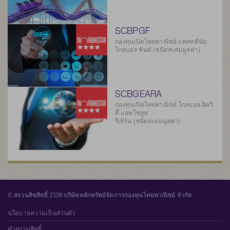
SCBPGF
กองทุนเปิดไทยพาณิชย์ แพลทตินัม
โกลบอล ฟันด์ (ชนิดสะสมมูลค่า)
SCBGEARA
กองทุนเปิดไทยพาณิชย์ โกลบอล อิควิ
ตี้ แอพโซลูท
รีเทิร์น (ชนิดสะสมมูลค่า)
© สงวนลิขสิทธิ์ 2559 บริษัทหลักทรัพย์จัดการกองทุนไทยพาณิชย์ จำกัด
นโยบายความเป็นส่วนตัว
คำสงวนสิทธิ์