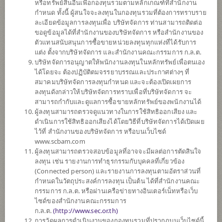
หรือทรัพย์สินอื่นเพื่อกองทุนรวมตามหลักเกณฑ์ที่สำนักงาน
กำหนด ทั้งนี้ ผู้สนใจจะลงทุนในกองทุนรวมที่ต้องการทราบราย
ละเอียดข้อมูลการลงทุนเพื่อ บริษัทจัดการ ท่านสามารถติดต่อ
ตั้งแต่ต้นปี
ขอดูข้อมูลได้ที่สำนักงานของบริษัทจัดการ หรือสำนักงานของ
-10.61%
ตัวแทนสนับสนุนการซื้อขายหน่วยลงทุนทุกแห่งที่ได้รับการ
แต่ง ตั้งจากบริษัทจัดการ และสำนักงานคณะกรรมการ ก.ล.ต.
ข้อมูล ณ
วันที่ 5 สิงหาคม 2569
บริษัทจัดการอนุญาตให้พนักงานลงทุนในหลักทรัพย์เพื่อตนเอง
มีเงินปันผล
ได้โดยจะ ต้องปฏิบัติตมจรรยาบรรณและประกาศต่างๆ ที่
สมาคมบริษัทจัดการลงทุนกำหนด และจะต้องเปิดเผยการ
มูลค่าหน่วยลงทุน
ลงทุนดังกล่าวให้บริษัทจัดการทราบเพื่อที่บริษัทจัดการ จะ
10.2103
สามารถกำกับและดูแลการซื้อขายหลักทรัพย์ของพนักงานได้
ผู้ลงทุนสามารถตรวจดูแนวทางในการใช้สิทธิออกเสียง และ
-0.0451
ดำเนินการใช้สิทธิออกเสียงได้โดยวิธีที่บริษัทจัดการได้เปิดเผย
ไว้ที่ สำนักงานของบริษัทจัดการ หรือบนเว็บไซด์
ข้อมูล ณ วันที่ 5 ส.ค. 2569
www.scbam.com
ผู้ลงทุนสามารถตรวจสอบข้อมูลที่อาจจะมีผลต่อการตัดสินใจ
ลงทุน เช่น รายงานการทำธุรกรรมกับบุคคลที่เกี่ยวข้อง
*ตามสกุลเงินของกองทุน
(Connected person) และรายงานการลงทุนตามอัตราส่วนที่
กำหนดในวัตถุประสงค์การลงทุน เป็นต้น ได้ที่สำนักงานคณะ
ข้อมูลสรุป
กรรมการ ก.ล.ต. หรือผ่านเครือข่ายทางอินเตอร์เน็ทหรือเว็บ
ไซด์ของสำนักงานคณะกรรมการ
ผลการ
ดำเนินงาน
ก.ล.ต.
(
http://www.sec.or.th)
การวัดผลการดำเนินงานของกองทุนรวมที่ปรากฏบนเว็บไซด์นี้