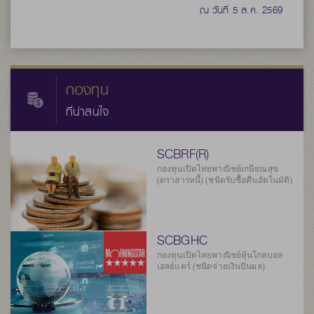
ณ วันที่ 5 ส.ค. 2569
กองทุน
ที่น่าสนใจ
SCBRF(R)
กองทุนเปิดไทยพาณิชย์เกษียณสุข
(ตราสารหนี้) (ชนิดรับซื้อคืนอัตโนมัติ)
SCBGHC
กองทุนเปิดไทยพาณิชย์หุ้นโกลบอล
เฮลธ์แคร์ (ชนิดจ่ายเงินปันผล)