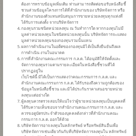
ต้องการทราบข้อมูลเพิ่มเติม ท่านสามารถติดต่อขอรับหนังสือชี้
ชวนส่วนข้อมูลโครงการได้ที่สำนักงานของ บริษัทจัดการ หรือ
สำนักงานของตัวแทนสนับสนุนการขายหน่วยลงทุนทุกแห่งที่
ได้รับการแต่งตั้ง จากบริษัทจัดการ
กองทุนรวมชนิดหน่วยลงทุน ณ วันทำการใด หากกองทุนไม่มี
มูลค่าหน่วยลงทุนในชนิดหน่วยลงทุนนั้น บริษัทจัดการจะแสดง
มูลค่าหน่วยลงทุนของกองทุนรวมนั้นแทน
ผลการดำเนินงานในอดีตของกองทุนมิได้เป็นสิ่งยืนยันถึงผล
การดำเนิน งานในอนาคต
การที่สำนักงานคณะกรรมการ ก.ล.ต. ได้อนุมัติให้จัดตั้งและ
กองทุนเปิดไทยพาณิชย์ หุ้นอินเดีย (ชนิดจ่าย
จัดการกองทุนรวมตามรายละเอียดในหนังสือชี้ชวนที่ได้
ปรากฏอยู่ใน
เว็บไซด์นี้ มิได้เป็นการแสดงว่าคณะกรรมการ ก.ล.ต. และ
เงินปันผล)
สำนักงานคณะกรรมการ ก.ล.ต. ได้รับรองถึงความถูกต้องของ
ข้อมูลในหนังสือชี้ชวน และมิได้ประกันราคาเสนอขายหน่วย
SCBINDIA
ลงทุนแต่อย่างใด
ผู้ลงทุนควรตรวจสอบให้แน่ใจว่าผู้ขายหน่วยลงทุนเป็นบุคคลที่
ได้รับความเห็นชอบจากสำนักงานคณะกรรมการ ก.ล.ต. และ
SHARE
ควรขอดูบัตรประจำตัวของบุคคลดังกล่าวที่สำนักงานคณะ
กรรมการ ก.ล.ต. ออกให้ด้วย
ความเสี่ยงสูง
บริษัทจัดการอาจลงทุนในหลักทรัพย์ หรือทรัพย์สินอื่นเพื่อ
6
บริษัทจัดการเช่นเดียวกันกับที่บริษัทจัดการลงทุนใน หลักทรัพย์