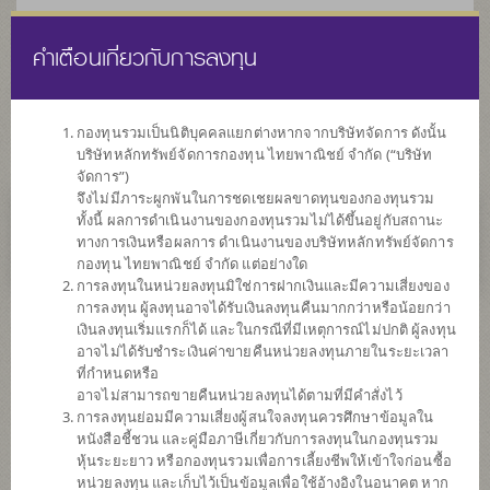
คำเตือนเกี่ยวกับการลงทุน
ไทย
EN
กองทุนรวมเป็นนิติบุคคลแยกต่างหากจากบริษัทจัดการ ดังนั้น
บริษัทหลักทรัพย์จัดการกองทุน ไทยพาณิชย์ จำกัด (“บริษัท
หน้าแรก
รายการกองทุน
ข้อมูลกองทุน
จัดการ”)
จึงไม่มีภาระผูกพันในการชดเชยผลขาดทุนของกองทุนรวม
ทั้งนี้ ผลการดำเนินงานของกองทุนรวมไม่ได้ขึ้นอยู่กับสถานะ
ไม่พบข้อมูล / Not found
ทางการเงินหรือผลการ ดำเนินงานของบริษัทหลักทรัพย์จัดการ
กองทุน ไทยพาณิชย์ จำกัด แต่อย่างใด
การลงทุนในหน่วยลงทุนมิใช่การฝากเงินและมีความเสี่ยงของ
การลงทุน ผู้ลงทุนอาจได้รับเงินลงทุนคืนมากกว่าหรือน้อยกว่า
เงินลงทุนเริ่มแรกก็ได้ และในกรณีที่มีเหตุการณ์ไม่ปกติ ผู้ลงทุน
กองทุน
อาจไม่ได้รับชำระเงินค่าขายคืนหน่วยลงทุนภายในระยะเวลา
ที่กำหนดหรือ
ที่น่าสนใจ
อาจไม่สามารถขายคืนหน่วยลงทุนได้ตามที่มีคำสั่งไว้
การลงทุนย่อมมีความเสี่ยงผู้สนใจลงทุนควรศึกษาข้อมูลใน
หนังสือชี้ชวน และคู่มือภาษีเกี่ยวกับการลงทุนในกองทุนรวม
SCBRF(R)
หุ้นระยะยาว หรือกองทุนรวมเพื่อการเลี้ยงชีพให้เข้าใจก่อนซื้อ
หน่วยลงทุน และเก็บไว้เป็นข้อมูลเพื่อใช้อ้างอิงในอนาคต หาก
กองทุนเปิดไทยพาณิชย์เกษียณสุข