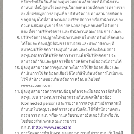
หรือทรัพย์สินอื่นเพื่อกองทุนรวมตามหลักเกณฑ์ที่สำนักงาน
SCBINCA
กำหนด ทั้งนี้ ผู้สนใจจะลงทุนในกองทุนรวมที่ต้องการทราบราย
กองทุนเปิดไทยพาณิชย์ อินคัม
ละเอียดข้อมูลการลงทุนเพื่อ บริษัทจัดการ ท่านสามารถติดต่อ
(ชนิดสะสมมูลค่า)
ขอดูข้อมูลได้ที่สำนักงานของบริษัทจัดการ หรือสำนักงานของ
ตัวแทนสนับสนุนการซื้อขายหน่วยลงทุนทุกแห่งที่ได้รับการ
แต่ง ตั้งจากบริษัทจัดการ และสำนักงานคณะกรรมการ ก.ล.ต.
บริษัทจัดการอนุญาตให้พนักงานลงทุนในหลักทรัพย์เพื่อตนเอง
SCBLEQA
ได้โดยจะ ต้องปฏิบัติตมจรรยาบรรณและประกาศต่างๆ ที่
กองทุนเปิดไทยพาณิชย์ หุ้น LOW
สมาคมบริษัทจัดการลงทุนกำหนด และจะต้องเปิดเผยการ
VOLATILITY
ลงทุนดังกล่าวให้บริษัทจัดการทราบเพื่อที่บริษัทจัดการ จะ
(ชนิดสะสมมูลค่า)
สามารถกำกับและดูแลการซื้อขายหลักทรัพย์ของพนักงานได้
ผู้ลงทุนสามารถตรวจดูแนวทางในการใช้สิทธิออกเสียง และ
ดำเนินการใช้สิทธิออกเสียงได้โดยวิธีที่บริษัทจัดการได้เปิดเผย
SCBPGF
ไว้ที่ สำนักงานของบริษัทจัดการ หรือบนเว็บไซด์
กองทุนเปิดไทยพาณิชย์ แพลทตินัม
www.scbam.com
โกลบอล ฟันด์ (ชนิดสะสมมูลค่า)
ผู้ลงทุนสามารถตรวจสอบข้อมูลที่อาจจะมีผลต่อการตัดสินใจ
ลงทุน เช่น รายงานการทำธุรกรรมกับบุคคลที่เกี่ยวข้อง
(Connected person) และรายงานการลงทุนตามอัตราส่วนที่
กำหนดในวัตถุประสงค์การลงทุน เป็นต้น ได้ที่สำนักงานคณะ
SCBGEARA
กรรมการ ก.ล.ต. หรือผ่านเครือข่ายทางอินเตอร์เน็ทหรือเว็บ
กองทุนเปิดไทยพาณิชย์ โกลบอล อิควิ
ไซด์ของสำนักงานคณะกรรมการ
ตี้ แอพโซลูท
ก.ล.ต.
(
http://www.sec.or.th)
รีเทิร์น (ชนิดสะสมมูลค่า)
การวัดผลการดำเนินงานของกองทุนรวมที่ปรากฏบนเว็บไซด์นี้