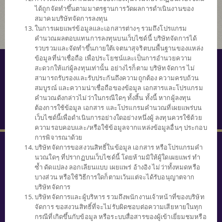
ได้ถูกจัดทำขึ้นตามมาตรฐานการวัดผลการดำเนินงานของ
สมาคมบริษัทจัดการลงทุน
ในการเผยแพร่ข้อมูลและเอกสารต่างๆ รวมถึงโปรแกรม
คำนวณผลตอบแทนการลงทุนบนเว็บไซด์นี้ บริษัทจัดการได้
รวบรวมและจัดทำขึ้นภายใต้เจตนาสุจริตบนพื้นฐานของแหล่ง
ข้อมูลที่น่าเชื่อถือ เพื่อประโยชน์และเป็นการอำนวยความ
© สงวนลิขสิทธิ์ 2559 บริษัทหลักทรัพย์จัดการกองทุนไทยพาณิชย์ จำกัด
สะดวกให้แก่ผู้ลงทุนเท่านั้น อย่างไรก็ตาม บริษัทจัดการ ไม่
สามารถรับรองและรับประกันถึงความถูกต้อง ความครบถ้วน
นโยบายความเป็นส่วนตัว
สมบูรณ์ และความน่าเชื่อถือของข้อมูล เอกสารและโปรแกรม
คำนวณดังกล่าวไม่ว่าในกรณีใดๆ ทั้งสิ้น ทั้งนี้ หากผู้ลงทุน
คำสงวนสิทธิ์
ต้องการใช้ข้อมูล เอกสาร และโปรแกรมคำนวณที่เผยแพร่บน
SECURITY TIPS
เว็บไซด์นี้เพื่อดำเนินการอย่างใดอย่างหนึ่งผู้ ลงทุนควรใช้ด้วย
ความรอบคอบและ/หรือใช้ข้อมูลจากแหล่งข้อมูลอื่นๆ ประกอบ
การพิจารณาด้วย
บริษัทจัดการขอสงวนสิทธิ์ในข้อมูล เอกสาร หรือโปรแกรมคำ
นวณใดๆ ที่ปรากฏบนเว็บไซด์นี้ โดยห้ามมิให้ผู้ใดเผยแพร่ ทำ
ซ้ำ ดัดแปลง ลอกเลียนแบบ เผยแพร่ อ้างอิง ไม่ว่าทั้งหมดหรือ
บางส่วน หรือใช้วิธีการใดก็ตามเว้นแต่จะได้รับอนุญาตจาก
บริษัทจัดการ
บริษัทจัดการและผู้บริหาร รวมถึงพนักงานเจ้าหน้าที่ของบริษัท
จัดการ ขอสงวนสิทธิ์ที่จะไม่รับผิดชอบต่อความเสียหายในทุก
กรณีที่เกิดขึ้นกับข้อมูล หรือระบบสื่อสารของผู้เข้าเยี่ยมชมหรือ