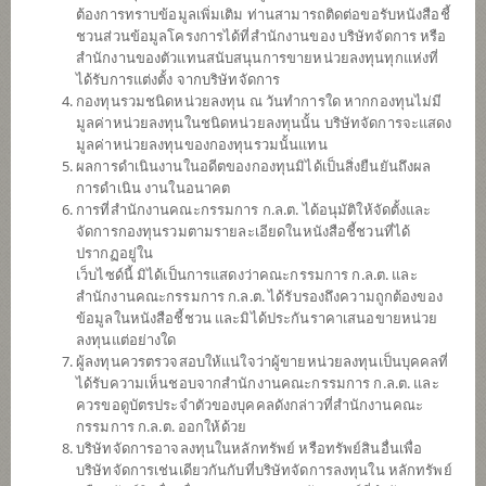
(ตราสารหนี้) (ชนิดรับซื้อคืนอัตโนมัติ)
ต้องการทราบข้อมูลเพิ่มเติม ท่านสามารถติดต่อขอรับหนังสือชี้
ชวนส่วนข้อมูลโครงการได้ที่สำนักงานของ บริษัทจัดการ หรือ
สำนักงานของตัวแทนสนับสนุนการขายหน่วยลงทุนทุกแห่งที่
ได้รับการแต่งตั้ง จากบริษัทจัดการ
SCBGHC
กองทุนรวมชนิดหน่วยลงทุน ณ วันทำการใด หากกองทุนไม่มี
มูลค่าหน่วยลงทุนในชนิดหน่วยลงทุนนั้น บริษัทจัดการจะแสดง
กองทุนเปิดไทยพาณิชย์หุ้นโกลบอล
เฮลธ์แคร์ (ชนิดจ่ายเงินปันผล)
มูลค่าหน่วยลงทุนของกองทุนรวมนั้นแทน
ผลการดำเนินงานในอดีตของกองทุนมิได้เป็นสิ่งยืนยันถึงผล
การดำเนิน งานในอนาคต
การที่สำนักงานคณะกรรมการ ก.ล.ต. ได้อนุมัติให้จัดตั้งและ
SCBS&P500
จัดการกองทุนรวมตามรายละเอียดในหนังสือชี้ชวนที่ได้
ปรากฏอยู่ใน
กองทุนเปิดไทยพาณิชย์หุ้นยูเอส (ชนิด
เว็บไซด์นี้ มิได้เป็นการแสดงว่าคณะกรรมการ ก.ล.ต. และ
จ่ายเงินปันผล)
สำนักงานคณะกรรมการ ก.ล.ต. ได้รับรองถึงความถูกต้องของ
ข้อมูลในหนังสือชี้ชวน และมิได้ประกันราคาเสนอขายหน่วย
ลงทุนแต่อย่างใด
SCBDV
ผู้ลงทุนควรตรวจสอบให้แน่ใจว่าผู้ขายหน่วยลงทุนเป็นบุคคลที่
ได้รับความเห็นชอบจากสำนักงานคณะกรรมการ ก.ล.ต. และ
กองทุนเปิดไทยพาณิชย์หุ้นทุนปันผล
ควรขอดูบัตรประจำตัวของบุคคลดังกล่าวที่สำนักงานคณะ
(ชนิดจ่ายเงินปันผล)
กรรมการ ก.ล.ต. ออกให้ด้วย
บริษัทจัดการอาจลงทุนในหลักทรัพย์ หรือทรัพย์สินอื่นเพื่อ
บริษัทจัดการเช่นเดียวกันกับที่บริษัทจัดการลงทุนใน หลักทรัพย์