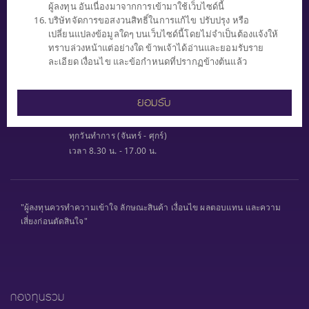
ผู้ลงทุน อันเนื่องมาจากการเข้ามาใช้เว็บไซด์นี้
บริษัทจัดการขอสงวนสิทธิ์ในการแก้ไข ปรับปรุง หรือ
เปลี่ยนแปลงข้อมูลใดๆ บนเว็บไซด์นี้โดยไม่จำเป็นต้องแจ้งให้
ทราบล่วงหน้าแต่อย่างใด ข้าพเจ้าได้อ่านและยอมรับราย
SCBAM
ละเอียด เงื่อนไข และข้อกำหนดที่ปรากฏข้างต้นแล้ว
Client Relations
0 2777 7777
หรือ
ยอมรับ
0 2949 1500
ทุกวันทำการ (จันทร์ - ศุกร์)
เวลา 8.30 น. - 17.00 น.
"ผู้ลงทุนควรทำความเข้าใจ ลักษณะสินค้า เงื่อนไข ผลตอบแทน และความ
เสี่ยงก่อนตัดสินใจ"
กองทุนรวม