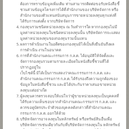
เฮลธ์แคร์ (ชนิดจ่ายเงินปันผล)
ต้องการทราบข้อมูลเพิ่มเติม ท่านสามารถติดต่อขอรับหนังสือชี้
ชวนส่วนข้อมูลโครงการได้ที่สำนักงานของ บริษัทจัดการ หรือ
สำนักงานของตัวแทนสนับสนุนการขายหน่วยลงทุนทุกแห่งที่
ได้รับการแต่งตั้ง จากบริษัทจัดการ
SCBS&P500
กองทุนรวมชนิดหน่วยลงทุน ณ วันทำการใด หากกองทุนไม่มี
มูลค่าหน่วยลงทุนในชนิดหน่วยลงทุนนั้น บริษัทจัดการจะแสดง
กองทุนเปิดไทยพาณิชย์หุ้นยูเอส (ชนิด
จ่ายเงินปันผล)
มูลค่าหน่วยลงทุนของกองทุนรวมนั้นแทน
ผลการดำเนินงานในอดีตของกองทุนมิได้เป็นสิ่งยืนยันถึงผล
การดำเนิน งานในอนาคต
การที่สำนักงานคณะกรรมการ ก.ล.ต. ได้อนุมัติให้จัดตั้งและ
SCBDV
จัดการกองทุนรวมตามรายละเอียดในหนังสือชี้ชวนที่ได้
ปรากฏอยู่ใน
กองทุนเปิดไทยพาณิชย์หุ้นทุนปันผล
เว็บไซด์นี้ มิได้เป็นการแสดงว่าคณะกรรมการ ก.ล.ต. และ
(ชนิดจ่ายเงินปันผล)
สำนักงานคณะกรรมการ ก.ล.ต. ได้รับรองถึงความถูกต้องของ
ข้อมูลในหนังสือชี้ชวน และมิได้ประกันราคาเสนอขายหน่วย
ลงทุนแต่อย่างใด
SCBINCA
ผู้ลงทุนควรตรวจสอบให้แน่ใจว่าผู้ขายหน่วยลงทุนเป็นบุคคลที่
ได้รับความเห็นชอบจากสำนักงานคณะกรรมการ ก.ล.ต. และ
กองทุนเปิดไทยพาณิชย์ อินคัม
ควรขอดูบัตรประจำตัวของบุคคลดังกล่าวที่สำนักงานคณะ
(ชนิดสะสมมูลค่า)
กรรมการ ก.ล.ต. ออกให้ด้วย
บริษัทจัดการอาจลงทุนในหลักทรัพย์ หรือทรัพย์สินอื่นเพื่อ
บริษัทจัดการเช่นเดียวกันกับที่บริษัทจัดการลงทุนใน หลักทรัพย์