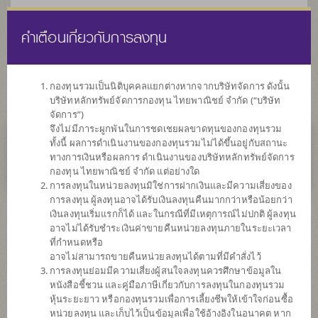
คำเตือนเกี่ยวกับการลงทุน
ไทย
EN
กองทุนรวมเป็นนิติบุคคลแยกต่างหากจากบริษัทจัดการ ดังนั้น
บริษัทหลักทรัพย์จัดการกองทุน ไทยพาณิชย์ จำกัด (“บริษัท
หน้าแรก
รายการกองทุน
ข้อมูลกองทุน
จัดการ”)
จึงไม่มีภาระผูกพันในการชดเชยผลขาดทุนของกองทุนรวม
ทั้งนี้ ผลการดำเนินงานของกองทุนรวมไม่ได้ขึ้นอยู่กับสถานะ
ไม่พบข้อมูล / Not found
ทางการเงินหรือผลการ ดำเนินงานของบริษัทหลักทรัพย์จัดการ
กองทุน ไทยพาณิชย์ จำกัด แต่อย่างใด
การลงทุนในหน่วยลงทุนมิใช่การฝากเงินและมีความเสี่ยงของ
การลงทุน ผู้ลงทุนอาจได้รับเงินลงทุนคืนมากกว่าหรือน้อยกว่า
เงินลงทุนเริ่มแรกก็ได้ และในกรณีที่มีเหตุการณ์ไม่ปกติ ผู้ลงทุน
กองทุน
อาจไม่ได้รับชำระเงินค่าขายคืนหน่วยลงทุนภายในระยะเวลา
ที่กำหนดหรือ
ที่น่าสนใจ
อาจไม่สามารถขายคืนหน่วยลงทุนได้ตามที่มีคำสั่งไว้
การลงทุนย่อมมีความเสี่ยงผู้สนใจลงทุนควรศึกษาข้อมูลใน
หนังสือชี้ชวน และคู่มือภาษีเกี่ยวกับการลงทุนในกองทุนรวม
SCBGHC
หุ้นระยะยาว หรือกองทุนรวมเพื่อการเลี้ยงชีพให้เข้าใจก่อนซื้อ
หน่วยลงทุน และเก็บไว้เป็นข้อมูลเพื่อใช้อ้างอิงในอนาคต หาก
กองทุนเปิดไทยพาณิชย์หุ้นโกลบอล