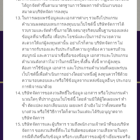
ได้ถูกจัดทำขึ้นตามมาตรฐานการวัดผลการดำเนินงานของ
สมาคมบริษัทจัดการลงทุน
ในการเผยแพร่ข้อมูลและเอกสารต่างๆ รวมถึงโปรแกรม
คำนวณผลตอบแทนการลงทุนบนเว็บไซด์นี้ บริษัทจัดการได้
รวบรวมและจัดทำขึ้นภายใต้เจตนาสุจริตบนพื้นฐานของแหล่ง
ข้อมูลที่น่าเชื่อถือ เพื่อประโยชน์และเป็นการอำนวยความ
© สงวนลิขสิทธิ์ 2559 บริษัทหลักทรัพย์จัดการกองทุนไทยพาณิชย์ จำกัด
สะดวกให้แก่ผู้ลงทุนเท่านั้น อย่างไรก็ตาม บริษัทจัดการ ไม่
สามารถรับรองและรับประกันถึงความถูกต้อง ความครบถ้วน
นโยบายความเป็นส่วนตัว
สมบูรณ์ และความน่าเชื่อถือของข้อมูล เอกสารและโปรแกรม
คำนวณดังกล่าวไม่ว่าในกรณีใดๆ ทั้งสิ้น ทั้งนี้ หากผู้ลงทุน
คำสงวนสิทธิ์
ต้องการใช้ข้อมูล เอกสาร และโปรแกรมคำนวณที่เผยแพร่บน
SECURITY TIPS
เว็บไซด์นี้เพื่อดำเนินการอย่างใดอย่างหนึ่งผู้ ลงทุนควรใช้ด้วย
ความรอบคอบและ/หรือใช้ข้อมูลจากแหล่งข้อมูลอื่นๆ ประกอบ
การพิจารณาด้วย
บริษัทจัดการขอสงวนสิทธิ์ในข้อมูล เอกสาร หรือโปรแกรมคำ
นวณใดๆ ที่ปรากฏบนเว็บไซด์นี้ โดยห้ามมิให้ผู้ใดเผยแพร่ ทำ
ซ้ำ ดัดแปลง ลอกเลียนแบบ เผยแพร่ อ้างอิง ไม่ว่าทั้งหมดหรือ
บางส่วน หรือใช้วิธีการใดก็ตามเว้นแต่จะได้รับอนุญาตจาก
SCBAM
บริษัทจัดการ
Client Relations
บริษัทจัดการและผู้บริหาร รวมถึงพนักงานเจ้าหน้าที่ของบริษัท
0 2777 7777
จัดการ ขอสงวนสิทธิ์ที่จะไม่รับผิดชอบต่อความเสียหายในทุก
หรือ
กรณีที่เกิดขึ้นกับข้อมูล หรือระบบสื่อสารของผู้เข้าเยี่ยมชมหรือ