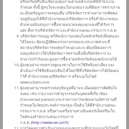
หรือทรัพย์สินอื่นเพื่อกองทุนรวมตามหลักเกณฑ์ที่สำนักงาน
SCBLEQA
กำหนด ทั้งนี้ ผู้สนใจจะลงทุนในกองทุนรวมที่ต้องการทราบราย
กองทุนเปิดไทยพาณิชย์ หุ้น LOW
ละเอียดข้อมูลการลงทุนเพื่อ บริษัทจัดการ ท่านสามารถติดต่อ
VOLATILITY
ขอดูข้อมูลได้ที่สำนักงานของบริษัทจัดการ หรือสำนักงานของ
(ชนิดสะสมมูลค่า)
ตัวแทนสนับสนุนการซื้อขายหน่วยลงทุนทุกแห่งที่ได้รับการ
แต่ง ตั้งจากบริษัทจัดการ และสำนักงานคณะกรรมการ ก.ล.ต.
บริษัทจัดการอนุญาตให้พนักงานลงทุนในหลักทรัพย์เพื่อตนเอง
SCBPGF
ได้โดยจะ ต้องปฏิบัติตมจรรยาบรรณและประกาศต่างๆ ที่
กองทุนเปิดไทยพาณิชย์ แพลทตินัม
สมาคมบริษัทจัดการลงทุนกำหนด และจะต้องเปิดเผยการ
โกลบอล ฟันด์ (ชนิดสะสมมูลค่า)
ลงทุนดังกล่าวให้บริษัทจัดการทราบเพื่อที่บริษัทจัดการ จะ
สามารถกำกับและดูแลการซื้อขายหลักทรัพย์ของพนักงานได้
ผู้ลงทุนสามารถตรวจดูแนวทางในการใช้สิทธิออกเสียง และ
ดำเนินการใช้สิทธิออกเสียงได้โดยวิธีที่บริษัทจัดการได้เปิดเผย
SCBGEARA
ไว้ที่ สำนักงานของบริษัทจัดการ หรือบนเว็บไซด์
กองทุนเปิดไทยพาณิชย์ โกลบอล อิควิ
www.scbam.com
ตี้ แอพโซลูท
ผู้ลงทุนสามารถตรวจสอบข้อมูลที่อาจจะมีผลต่อการตัดสินใจ
รีเทิร์น (ชนิดสะสมมูลค่า)
ลงทุน เช่น รายงานการทำธุรกรรมกับบุคคลที่เกี่ยวข้อง
(Connected person) และรายงานการลงทุนตามอัตราส่วนที่
กำหนดในวัตถุประสงค์การลงทุน เป็นต้น ได้ที่สำนักงานคณะ
SCBINCR
กรรมการ ก.ล.ต. หรือผ่านเครือข่ายทางอินเตอร์เน็ทหรือเว็บ
กองทุนเปิดไทยพาณิชย์ อินคัม
ไซด์ของสำนักงานคณะกรรมการ
(ชนิดรับซื้อคืนอัตโนมัติ)
ก.ล.ต.
(
http://www.sec.or.th)
การวัดผลการดำเนินงานของกองทุนรวมที่ปรากฏบนเว็บไซด์นี้