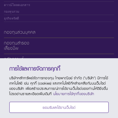
ดาวน์โหลดเอกสาร
กองทุนรวม
ธุรกิจทรัสตี
กองทุนส่วนบุคคล
กองทุนสำรอง
เลี้ยงชีพ
คลังความรู้
การใช้และการจัดการคุกกี้
เกี่ยวกับ SCBAM
บริษัทหลักทรัพย์จัดการกองทุน ไทยพาณิชย์ จำกัด ("บริษัท") มีการใช้
บริการออนไลน์
เทคโนโลยี เช่น คุกกี้ (cookies) และเทคโนโลยีที่คล้ายคลึงกันบนเว็บไซต์
ของบริษัท เพื่อสร้างประสบการณ์การใช้งานเว็บไซต์ของท่านให้ดียิ่งขึ้น
ช่องทางบริการ
โปรดอ่านรายละเอียดเพิ่มเติมที่
นโยบายการใช้คุกกี้ของบริษัท
ปฏิทินกองทุน
ยอมรับและใช้งานเว็บไซต์
ติดต่อ SCBAM