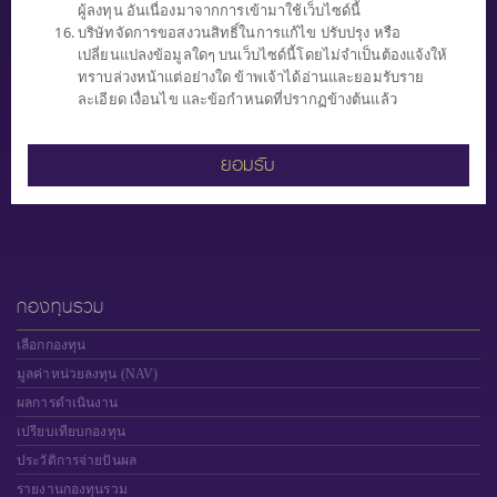
ผู้ลงทุน อันเนื่องมาจากการเข้ามาใช้เว็บไซด์นี้
0 2949 1500
บริษัทจัดการขอสงวนสิทธิ์ในการแก้ไข ปรับปรุง หรือ
ทุกวันทำการ (จันทร์ - ศุกร์)
เปลี่ยนแปลงข้อมูลใดๆ บนเว็บไซด์นี้โดยไม่จำเป็นต้องแจ้งให้
เวลา 8.30 น. - 17.00 น.
ทราบล่วงหน้าแต่อย่างใด ข้าพเจ้าได้อ่านและยอมรับราย
ละเอียด เงื่อนไข และข้อกำหนดที่ปรากฏข้างต้นแล้ว
ยอมรับ
"ผู้ลงทุนควรทำความเข้าใจ ลักษณะสินค้า เงื่อนไข ผลตอบแทน และความ
เสี่ยงก่อนตัดสินใจ"
กองทุนรวม
เลือกกองทุน
มูลค่าหน่วยลงทุน (NAV)
ผลการดำเนินงาน
เปรียบเทียบกองทุน
ประวัติการจ่ายปันผล
รายงานกองทุนรวม