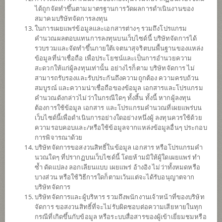
ข้อมูลการ
สั่งซื้อขาย
ได้ถูกจัดทำขึ้นตามมาตรฐานการวัดผลการดำเนินงานของ
สมาคมบริษัทจัดการลงทุน
ดาวน์โหลด
เอกสาร
ในการเผยแพร่ข้อมูลและเอกสารต่างๆ รวมถึงโปรแกรม
คำนวณผลตอบแทนการลงทุนบนเว็บไซด์นี้ บริษัทจัดการได้
ปฏิทิน
วันหยุด
รวบรวมและจัดทำขึ้นภายใต้เจตนาสุจริตบนพื้นฐานของแหล่ง
ข้อมูลที่น่าเชื่อถือ เพื่อประโยชน์และเป็นการอำนวยความ
นโยบาย
สะดวกให้แก่ผู้ลงทุนเท่านั้น อย่างไรก็ตาม บริษัทจัดการ ไม่
สามารถรับรองและรับประกันถึงความถูกต้อง ความครบถ้วน
สมบูรณ์ และความน่าเชื่อถือของข้อมูล เอกสารและโปรแกรม
ลงทุนง่ายๆ ผ่าน SCB EASY คลิก
คำนวณดังกล่าวไม่ว่าในกรณีใดๆ ทั้งสิ้น ทั้งนี้ หากผู้ลงทุน
ต้องการใช้ข้อมูล เอกสาร และโปรแกรมคำนวณที่เผยแพร่บน
ลงทุนในหน่วยลงทุนของกองทุนอย่างน้อย 2 กองทุนทั้งในและ
เว็บไซด์นี้เพื่อดำเนินการอย่างใดอย่างหนึ่งผู้ ลงทุนควรใช้ด้วย
ต่างประเทศ เช่น หน่วย CIS หน่วยของกองทุนอีทีเอฟ (ETF) ที่
ความรอบคอบและ/หรือใช้ข้อมูลจากแหล่งข้อมูลอื่นๆ ประกอบ
ลงทุนในสินทรัพย์ต่าง ๆ กองทุนรวมอสังหาริมทรัพย์ หน่วยทรัสต์
การพิจารณาด้วย
เพื่อการลงทุนในอสังหาริมทรัพย์ (REITs) กองทุนรวมโครงสร้าง
บริษัทจัดการขอสงวนสิทธิ์ในข้อมูล เอกสาร หรือโปรแกรมคำ
พื้นฐาน หน่วย private equity เป็นต้น โดยเฉลี่ยในรอบปีบัญชีไม่
นวณใดๆ ที่ปรากฏบนเว็บไซด์นี้ โดยห้ามมิให้ผู้ใดเผยแพร่ ทำ
น้อยกว่า 80% ของ NAV โดยบริษัทจัดการได้แต่งตั้งให้ธนาคาร
ซ้ำ ดัดแปลง ลอกเลียนแบบ เผยแพร่ อ้างอิง ไม่ว่าทั้งหมดหรือ
ไทยพาณิชย์ จำกัด (มหาชน) เป็นที่ปรึกษาการลงทุน ทั้งนี้
บางส่วน หรือใช้วิธีการใดก็ตามเว้นแต่จะได้รับอนุญาตจาก
กองทุนอาจลงทุนในต่างประเทศโดยเฉลี่ยรอบปีบัญชีไม่เกิน 79%
บริษัทจัดการ
ของ NAV
บริษัทจัดการและผู้บริหาร รวมถึงพนักงานเจ้าหน้าที่ของบริษัท
กองทุนอาจลงทุนในหน่วยลงทุนของกองทุนรวม หรือกองทุนรวม
จัดการ ขอสงวนสิทธิ์ที่จะไม่รับผิดชอบต่อความเสียหายในทุก
อสังหาริมทรัพย์ (กอง1) หรือทรัสต์เพื่อการลงทุนใน
กรณีที่เกิดขึ้นกับข้อมูล หรือระบบสื่อสารของผู้เข้าเยี่ยมชมหรือ
อสังหาริมทรัพย์ (REITs) หรือกองทุนรวมโครงสร้างพื้นฐาน