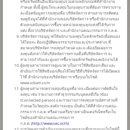
5
หรือทรัพย์สินอื่นเพื่อกองทุนรวมตามหลักเกณฑ์ที่สำนักงาน
กำหนด ทั้งนี้ ผู้สนใจจะลงทุนในกองทุนรวมที่ต้องการทราบราย
ละเอียดข้อมูลการลงทุนเพื่อ บริษัทจัดการ ท่านสามารถติดต่อ
ขอดูข้อมูลได้ที่สำนักงานของบริษัทจัดการ หรือสำนักงานของ
ตั้งแต่ต้นปี
ตัวแทนสนับสนุนการซื้อขายหน่วยลงทุนทุกแห่งที่ได้รับการ
+9.29%
แต่ง ตั้งจากบริษัทจัดการ และสำนักงานคณะกรรมการ ก.ล.ต.
บริษัทจัดการอนุญาตให้พนักงานลงทุนในหลักทรัพย์เพื่อตนเอง
ข้อมูล ณ
วันที่ 5 สิงหาคม 2569
ได้โดยจะ ต้องปฏิบัติตมจรรยาบรรณและประกาศต่างๆ ที่
สมาคมบริษัทจัดการลงทุนกำหนด และจะต้องเปิดเผยการ
มูลค่าหน่วยลงทุน
ลงทุนดังกล่าวให้บริษัทจัดการทราบเพื่อที่บริษัทจัดการ จะ
11.7934
สามารถกำกับและดูแลการซื้อขายหลักทรัพย์ของพนักงานได้
ผู้ลงทุนสามารถตรวจดูแนวทางในการใช้สิทธิออกเสียง และ
-0.0824
ดำเนินการใช้สิทธิออกเสียงได้โดยวิธีที่บริษัทจัดการได้เปิดเผย
ไว้ที่ สำนักงานของบริษัทจัดการ หรือบนเว็บไซด์
ข้อมูล ณ วันที่ 5 ส.ค. 2569
www.scbam.com
ผู้ลงทุนสามารถตรวจสอบข้อมูลที่อาจจะมีผลต่อการตัดสินใจ
ลงทุน เช่น รายงานการทำธุรกรรมกับบุคคลที่เกี่ยวข้อง
*ตามสกุลเงินของกองทุน
(Connected person) และรายงานการลงทุนตามอัตราส่วนที่
กำหนดในวัตถุประสงค์การลงทุน เป็นต้น ได้ที่สำนักงานคณะ
ข้อมูลสรุป
กรรมการ ก.ล.ต. หรือผ่านเครือข่ายทางอินเตอร์เน็ทหรือเว็บ
ไซด์ของสำนักงานคณะกรรมการ
ผลการ
ดำเนินงาน
ก.ล.ต.
(
http://www.sec.or.th)
การวัดผลการดำเนินงานของกองทุนรวมที่ปรากฏบนเว็บไซด์นี้