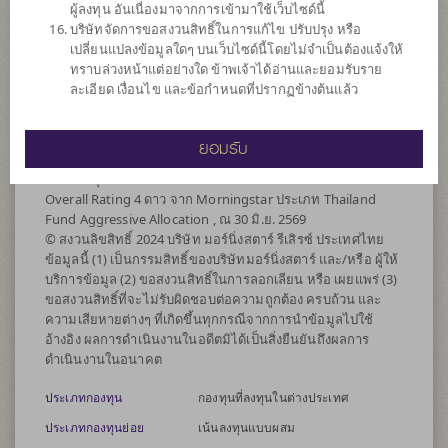
ผู้ลงทุน อันเนื่องมาจากการเข้ามาใช้เว็บไซด์นี้
(infra) ซึ่งอยู่ภายใต้การจัดการของบริษัทจัดการในสัดส่วนไม่
บริษัทจัดการขอสงวนสิทธิ์ในการแก้ไข ปรับปรุง หรือ
เกิน 100% ของ NAV
เปลี่ยนแปลงข้อมูลใดๆ บนเว็บไซด์นี้โดยไม่จำเป็นต้องแจ้งให้
กองทุนอาจลงทุนในสัญญาซื้อขายล่วงหน้า (Derivatives) เพื่อ
ทราบล่วงหน้าแต่อย่างใด ข้าพเจ้าได้อ่านและยอมรับราย
เพิ่มประสิทธิภาพการบริหารการลงทุน (Efficient portfolio
ละเอียด เงื่อนไข และข้อกำหนดที่ปรากฏข้างต้นแล้ว
management) และ/หรือการบริหารความเสี่ยง โดยป้องกัน
ความเสี่ยงจากอัตราแลกเปลี่ยน (Hedging) ตามดุลยพินิจของผู้
จัดการกองทุน
ยอมรับ
หมายเหตุ :
Overall Rating 4 ดาว จาก Morningstar ประเภท Thailand
Fund Aggressive Allocation , ณ 30 มิ.ย. 2569
© สงวนลิขสิทธิ์ 2024 บริษัท มอร์นิ่งสตาร์ รีเสิรซ์ ประเทศไทย
ข้อมูลนี้ (1) เป็นกรรมสิทธิ์ของบริษัทมอร์นิ่งสตาร์ และ/หรือ ผู้ให้
บริการข้อมูล (2) ขอสงวนสิทธิ์ในการลอกเลียน หรือ เผยแพร่ (3)
ขอสงวนสิทธิ์ที่จะไม่รับผิดชอบต่อความถูกต้อง ครบถ้วน และ
ความเสียหายต่างๆ ที่เกิดขึ้นทุกกรณีจากการนำข้อมูลไปใช้
อ้างอิง ผลการดำเนินงานในอดีตมิได้เป็นสิ่งยืนยันถึงผลการ
ดำเนินงานในอนาคต
ประเภทกองทุน
กองทุนที่ลงทุนในต่างประเทศ
ประเภทกองทุนย่อย
เน้นลงทุนแบบผสม