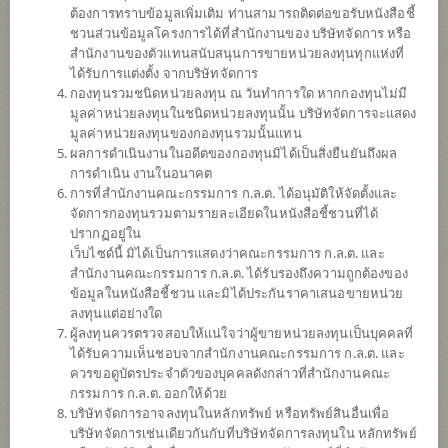
ต้องการทราบข้อมูลเพิ่มเติม ท่านสามารถติดต่อขอรับหนังสือชี้
ชวนส่วนข้อมูลโครงการได้ที่สำนักงานของ บริษัทจัดการ หรือ
สำนักงานของตัวแทนสนับสนุนการขายหน่วยลงทุนทุกแห่งที่
ได้รับการแต่งตั้ง จากบริษัทจัดการ
กองทุนรวมชนิดหน่วยลงทุน ณ วันทำการใด หากกองทุนไม่มี
มูลค่าหน่วยลงทุนในชนิดหน่วยลงทุนนั้น บริษัทจัดการจะแสดง
มูลค่าหน่วยลงทุนของกองทุนรวมนั้นแทน
ผลการดำเนินงานในอดีตของกองทุนมิได้เป็นสิ่งยืนยันถึงผล
การดำเนิน งานในอนาคต
การที่สำนักงานคณะกรรมการ ก.ล.ต. ได้อนุมัติให้จัดตั้งและ
กองทุนเปิดไทยพาณิชย์ Cross Asset
จัดการกองทุนรวมตามรายละเอียดในหนังสือชี้ชวนที่ได้
ปรากฏอยู่ใน
เว็บไซด์นี้ มิได้เป็นการแสดงว่าคณะกรรมการ ก.ล.ต. และ
Investment Opportunity (ชนิดสะสมมูลค่า)
สำนักงานคณะกรรมการ ก.ล.ต. ได้รับรองถึงความถูกต้องของ
ข้อมูลในหนังสือชี้ชวน และมิได้ประกันราคาเสนอขายหน่วย
SCBCIO(A)
ลงทุนแต่อย่างใด
ผู้ลงทุนควรตรวจสอบให้แน่ใจว่าผู้ขายหน่วยลงทุนเป็นบุคคลที่
ได้รับความเห็นชอบจากสำนักงานคณะกรรมการ ก.ล.ต. และ
SHARE
ควรขอดูบัตรประจำตัวของบุคคลดังกล่าวที่สำนักงานคณะ
กรรมการ ก.ล.ต. ออกให้ด้วย
ความเสี่ยงปานกลาง
บริษัทจัดการอาจลงทุนในหลักทรัพย์ หรือทรัพย์สินอื่นเพื่อ
ค่อนข้างสูง
บริษัทจัดการเช่นเดียวกันกับที่บริษัทจัดการลงทุนใน หลักทรัพย์